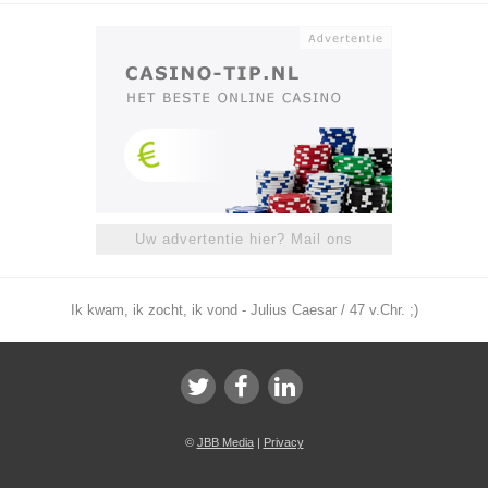
Uw advertentie hier? Mail ons
Ik kwam, ik zocht, ik vond - Julius Caesar / 47 v.Chr. ;)
©
JBB Media
|
Privacy