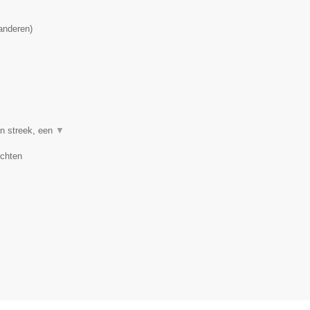
anderen
)
en streek, een
▼
uchten