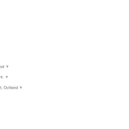
hot
▼
ht.
▼
art, Ochtend
▼