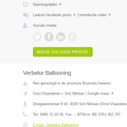
Openingstijden
▼
Laatste facebook posts
▼
|
Introductie video
▼
Sociale media:
BEKIJK VOLLEDIG PROFIEL
Verbeke Ballooning
Niet gevestigd in de provincie Brussels-Gewest.
Oost-Vlaanderen
»
Sint Niklaas
|
Google maps
▼
Driegaaienstraat 9 b3
,
9100
Sint Niklaas
(
Oost-Vlaandere
Tel:
0485.72.19.36
, Fax:
-
, BTW-nr:
BE 0761.362.797
E-mail › Verbeke Ballooning