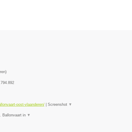
ren
)
.794.892
allonvaart-oost-vlaanderen/
|
Screenshot
▼
. Ballonvaart in
▼