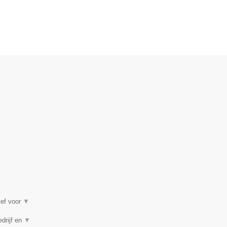
ief voor
▼
edrijf en
▼