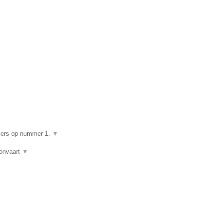
▼
giers op nummer 1.
▼
lonvaart
▼