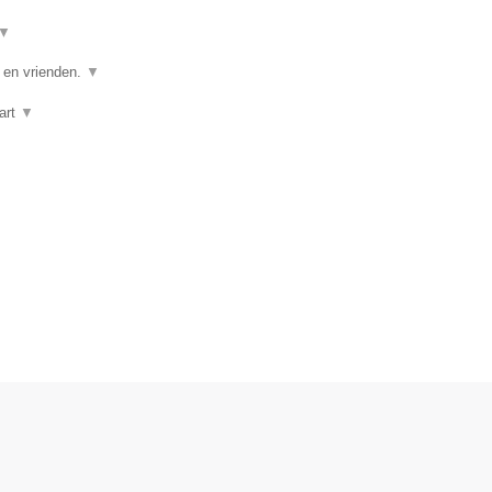
▼
e en vrienden.
▼
art
▼