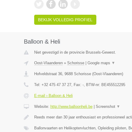
BEKIJK VOLLEDIG PROFIEL
Balloon & Heli
Niet gevestigd in de provincie Brussels-Gewest.
Oost-Vlaanderen
»
Schorisse
|
Google maps
▼
Hofveldstraat 36
,
9688
Schorisse
(
Oost-Vlaanderen
)
Tel:
+32 475 47 37 27
, Fax:
-
, BTW-nr:
BE455512295
E-mail › Balloon & Heli
Website:
http://www.balloonheli.be
|
Screenshot
▼
Reeds meer dan 30 jaar enthousiast en professioneel act
Ballonvaarten en Helikoptervluchten, Opleiding piloten, B