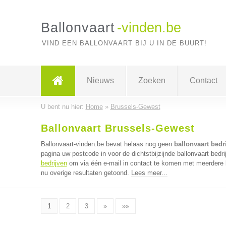
Ballonvaart
-vinden.be
VIND EEN BALLONVAART BIJ U IN DE BUURT!
Nieuws
Zoeken
Contact
U bent nu hier:
Home
»
Brussels-Gewest
Ballonvaart Brussels-Gewest
Ballonvaart-vinden.be bevat helaas nog geen
ballonvaart bedr
pagina uw postcode in voor de dichtstbijzijnde ballonvaart bedr
bedrijven
om via één e-mail in contact te komen met meerdere ba
nu overige resultaten getoond.
Lees meer...
1
2
3
»
»»