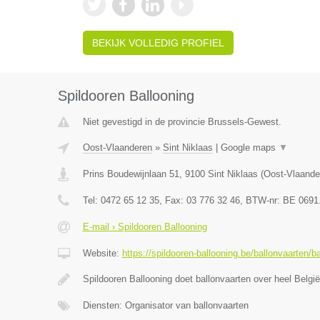
BEKIJK VOLLEDIG PROFIEL
Spildooren Ballooning
Niet gevestigd in de provincie Brussels-Gewest.
Oost-Vlaanderen
»
Sint Niklaas
|
Google maps
▼
Prins Boudewijnlaan 51
,
9100
Sint Niklaas
(
Oost-Vlaande
Tel:
0472 65 12 35
, Fax:
03 776 32 46
, BTW-nr:
BE 0691
E-mail › Spildooren Ballooning
Website:
https://spildooren-ballooning.be/ballonvaarten/b
Spildooren Ballooning doet ballonvaarten over heel België
Diensten: Organisator van ballonvaarten