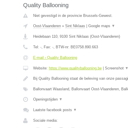
Quality Ballooning
Niet gevestigd in de provincie Brussels-Gewest.
Oost-Vlaanderen
»
Sint Niklaas
|
Google maps
▼
Heidebaan 110
,
9100
Sint Niklaas
(
Oost-Vlaanderen
)
Tel:
-
, Fax:
-
, BTW-nr:
BE0758.890.663
E-mail › Quality Ballooning
Website:
https://www.qualityballooning.be
|
Screenshot
Bij Quality Ballooning staat de beleving van onze passa
Ballonvaart Waasland, Ballonvaart Oost-Vlaanderen, Bal
Openingstijden
▼
Laatste facebook posts
▼
Sociale media: