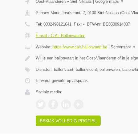
Oost-Vlaanderen
»
Sint Niklaas
|
Google maps
▼
Prinses Marie Joséstraat, 7
,
9100
Sint Niklaas
(
Oost-Vla
Tel:
0032498121641
, Fax:
-
, BTW-nr:
BE0500914037
E-mail › C-Air Ballonvaarten
Website:
https://www.cair-ballonvaart.be
|
Screenshot
▼
Wil je een ballonvaart in het Oost-Vlaanderen of in je eig
Diensten: ballonvaart, ballonvlucht, ballonvaren, ballonvl
Er wordt gewerkt op afspraak.
Sociale media:
BEKIJK VOLLEDIG PROFIEL