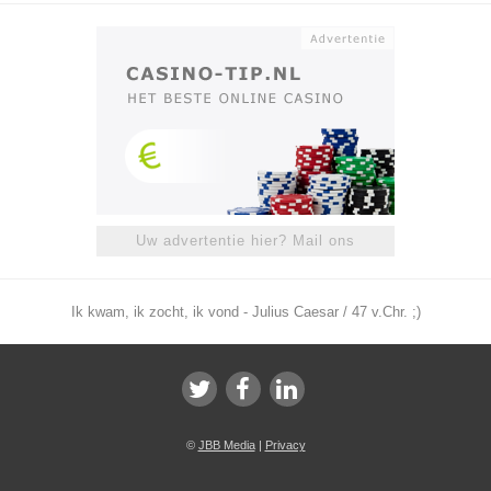
Uw advertentie hier? Mail ons
Ik kwam, ik zocht, ik vond - Julius Caesar / 47 v.Chr. ;)
©
JBB Media
|
Privacy