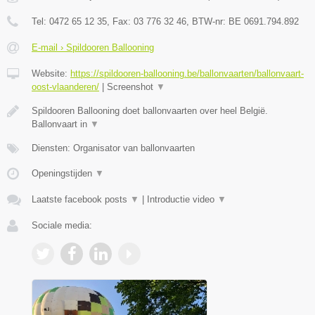
Tel:
0472 65 12 35
, Fax:
03 776 32 46
, BTW-nr:
BE 0691.794.892
E-mail › Spildooren Ballooning
Website:
https://spildooren-ballooning.be/ballonvaarten/ballonvaart-
oost-vlaanderen/
|
Screenshot
▼
Spildooren Ballooning doet ballonvaarten over heel België.
Ballonvaart in
▼
Diensten: Organisator van ballonvaarten
Openingstijden
▼
Laatste facebook posts
▼
|
Introductie video
▼
Sociale media: