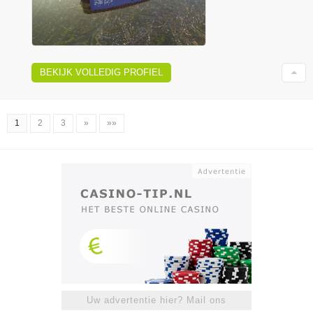
BEKIJK VOLLEDIG PROFIEL
1
2
3
»
»»
Uw advertentie hier? Mail ons