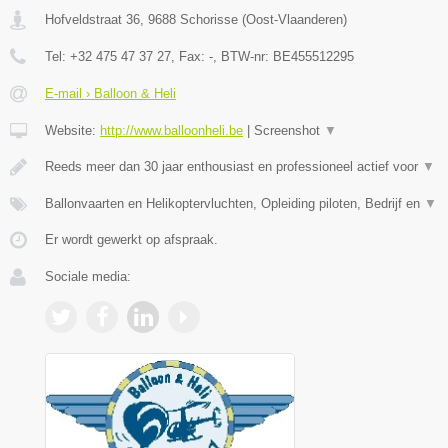
Hofveldstraat 36
,
9688
Schorisse
(
Oost-Vlaanderen
)
Tel:
+32 475 47 37 27
, Fax:
-
, BTW-nr:
BE455512295
E-mail › Balloon & Heli
Website:
http://www.balloonheli.be
|
Screenshot
▼
Reeds meer dan 30 jaar enthousiast en professioneel actief voor
▼
Ballonvaarten en Helikoptervluchten, Opleiding piloten, Bedrijf en
▼
Er wordt gewerkt op afspraak.
Sociale media: