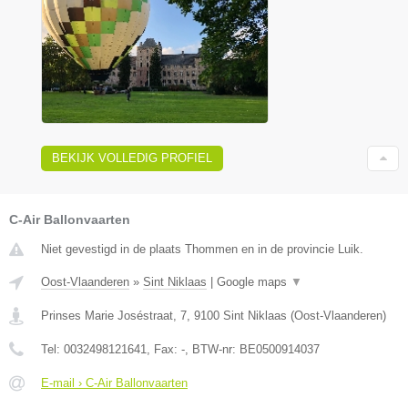
BEKIJK VOLLEDIG PROFIEL
C-Air Ballonvaarten
Niet gevestigd in de plaats Thommen en in de provincie Luik.
Oost-Vlaanderen
»
Sint Niklaas
|
Google maps
▼
Prinses Marie Joséstraat, 7
,
9100
Sint Niklaas
(
Oost-Vlaanderen
)
Tel:
0032498121641
, Fax:
-
, BTW-nr:
BE0500914037
E-mail › C-Air Ballonvaarten