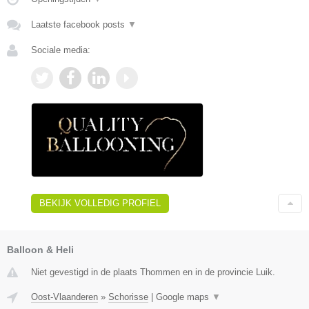
Laatste facebook posts
▼
Sociale media:
BEKIJK VOLLEDIG PROFIEL
Balloon & Heli
Niet gevestigd in de plaats Thommen en in de provincie Luik.
Oost-Vlaanderen
»
Schorisse
|
Google maps
▼