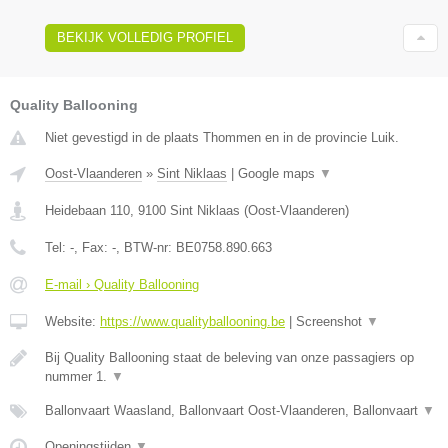
BEKIJK VOLLEDIG PROFIEL
Quality Ballooning
Niet gevestigd in de plaats Thommen en in de provincie Luik.
Oost-Vlaanderen
»
Sint Niklaas
|
Google maps
▼
Heidebaan 110
,
9100
Sint Niklaas
(
Oost-Vlaanderen
)
Tel:
-
, Fax:
-
, BTW-nr:
BE0758.890.663
E-mail › Quality Ballooning
Website:
https://www.qualityballooning.be
|
Screenshot
▼
Bij Quality Ballooning staat de beleving van onze passagiers op
nummer 1.
▼
Ballonvaart Waasland, Ballonvaart Oost-Vlaanderen, Ballonvaart
▼
Openingstijden
▼