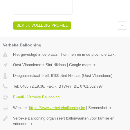
BEKIJK VOLLEDIG PROFIEL
Verbeke Ballooning
Niet gevestigd in de plaats Thommen en in de provincie Luik.
Oost-Vlaanderen
»
Sint Niklaas
|
Google maps
▼
Driegaaienstraat 9 b3
,
9100
Sint Niklaas
(
Oost-Vlaanderen
)
Tel:
0485.72.19.36
, Fax:
-
, BTW-nr:
BE 0761.362.797
E-mail › Verbeke Ballooning
Website:
https://www.verbekeballooning.be
|
Screenshot
▼
Verbeke Ballooning organiseert ballonvaarten voor familie en
vrienden.
▼