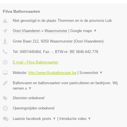
Filva Ballonvaarten
Niet gevestigd in de plaats Thommen en in de provincie Luik.
Oost-Vlaanderen
»
Waasmunster
|
Google maps
▼
Grote Baan 212
,
9250
Waasmunster
(
Oost-Vlaanderen
)
Tel:
0497/445464
, Fax:
-
, BTW-nr:
BE 0646.642.778
E-mail › Filva Ballonvaarten
Website:
http://www.filvaballonvaart.be
|
Screenshot
▼
Ballonvaren en ballonvaarten voor particulieren en bedrijven. Wij
nemen u
▼
Diensten onbekend
Openingstijden onbekend
Laatste facebook posts
▼
|
Introductie video
▼