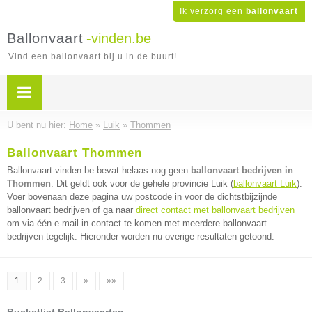
Ik verzorg een
ballonvaart
Ballonvaart
-vinden.be
Vind een ballonvaart bij u in de buurt!
U bent nu hier:
Home
»
Luik
»
Thommen
Ballonvaart Thommen
Ballonvaart-vinden.be bevat helaas nog geen
ballonvaart bedrijven in
Thommen
. Dit geldt ook voor de gehele provincie Luik (
ballonvaart Luik
).
Voer bovenaan deze pagina uw postcode in voor de dichtstbijzijnde
ballonvaart bedrijven of ga naar
direct contact met ballonvaart bedrijven
om via één e-mail in contact te komen met meerdere ballonvaart
bedrijven tegelijk. Hieronder worden nu overige resultaten getoond.
1
2
3
»
»»