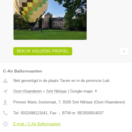
BEKIJK VOLLEDIG PROFIEL
C-Air Ballonvaarten
Niet gevestigd in de plaats Tavier en in de provincie Luik.
Oost-Vlaanderen
»
Sint Niklaas
|
Google maps
▼
Prinses Marie Joséstraat, 7
,
9100
Sint Niklaas
(
Oost-Vlaanderen
)
Tel:
0032498121641
, Fax:
-
, BTW-nr:
BE0500914037
E-mail › C-Air Ballonvaarten