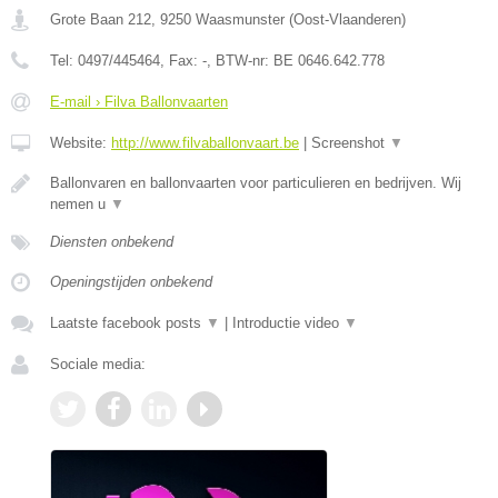
Grote Baan 212
,
9250
Waasmunster
(
Oost-Vlaanderen
)
Tel:
0497/445464
, Fax:
-
, BTW-nr:
BE 0646.642.778
E-mail › Filva Ballonvaarten
Website:
http://www.filvaballonvaart.be
|
Screenshot
▼
Ballonvaren en ballonvaarten voor particulieren en bedrijven. Wij
nemen u
▼
Diensten onbekend
Openingstijden onbekend
Laatste facebook posts
▼
|
Introductie video
▼
Sociale media: