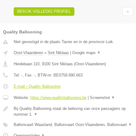
BEKIJK VOLLEDIG PROFIEL
Quality Ballooning
Niet gevestigd in de plaats Tavier en in de provincie Luik.
Oost-Vlaanderen
»
Sint Niklaas
|
Google maps
▼
Heidebaan 110
,
9100
Sint Niklaas
(
Oost-Vlaanderen
)
Tel:
-
, Fax:
-
, BTW-nr:
BE0758.890.663
E-mail › Quality Ballooning
Website:
https://www.qualityballooning.be
|
Screenshot
▼
Bij Quality Ballooning staat de beleving van onze passagiers op
nummer 1.
▼
Ballonvaart Waasland, Ballonvaart Oost-Vlaanderen, Ballonvaart
▼
Openingstijden
▼