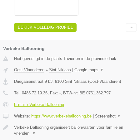
BEKIJK VOLLEDIG PROFIEL
Verbeke Ballooning
Niet gevestigd in de plaats Tavier en in de provincie Luik.
Oost-Vlaanderen
»
Sint Niklaas
|
Google maps
▼
Driegaaienstraat 9 b3
,
9100
Sint Niklaas
(
Oost-Vlaanderen
)
Tel:
0485.72.19.36
, Fax:
-
, BTW-nr:
BE 0761.362.797
E-mail › Verbeke Ballooning
Website:
https://www.verbekeballooning.be
|
Screenshot
▼
Verbeke Ballooning organiseert ballonvaarten voor familie en
vrienden.
▼