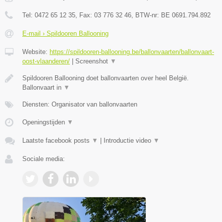
Tel:
0472 65 12 35
, Fax:
03 776 32 46
, BTW-nr:
BE 0691.794.892
E-mail › Spildooren Ballooning
Website:
https://spildooren-ballooning.be/ballonvaarten/ballonvaart-
oost-vlaanderen/
|
Screenshot
▼
Spildooren Ballooning doet ballonvaarten over heel België.
Ballonvaart in
▼
Diensten: Organisator van ballonvaarten
Openingstijden
▼
Laatste facebook posts
▼
|
Introductie video
▼
Sociale media: