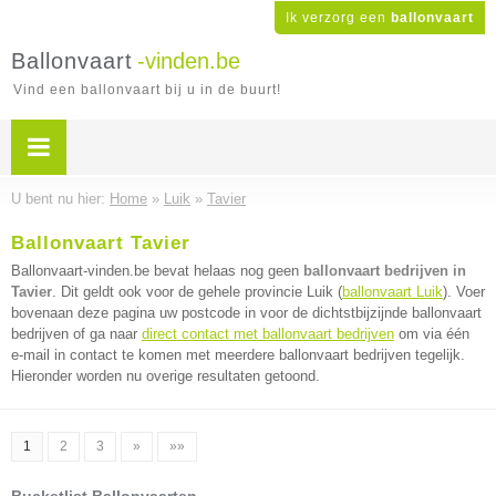
Ik verzorg een
ballonvaart
Ballonvaart
-vinden.be
Vind een ballonvaart bij u in de buurt!
U bent nu hier:
Home
»
Luik
»
Tavier
Ballonvaart Tavier
Ballonvaart-vinden.be bevat helaas nog geen
ballonvaart bedrijven in
Tavier
. Dit geldt ook voor de gehele provincie Luik (
ballonvaart Luik
). Voer
bovenaan deze pagina uw postcode in voor de dichtstbijzijnde ballonvaart
bedrijven of ga naar
direct contact met ballonvaart bedrijven
om via één
e-mail in contact te komen met meerdere ballonvaart bedrijven tegelijk.
Hieronder worden nu overige resultaten getoond.
1
2
3
»
»»