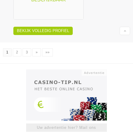
BEKIJK VOLLEDIG PROFIEL
1
2
3
»
»»
Uw advertentie hier? Mail ons