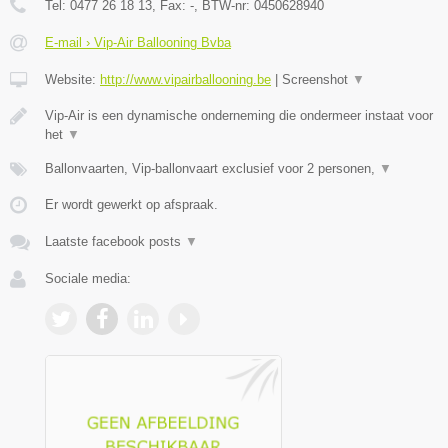
Tel:
0477 26 18 13
, Fax:
-
, BTW-nr:
0450628940
E-mail › Vip-Air Ballooning Bvba
Website:
http://www.vipairballooning.be
|
Screenshot
▼
Vip-Air is een dynamische onderneming die ondermeer instaat voor
het
▼
Ballonvaarten, Vip-ballonvaart exclusief voor 2 personen,
▼
Er wordt gewerkt op afspraak.
Laatste facebook posts
▼
Sociale media: