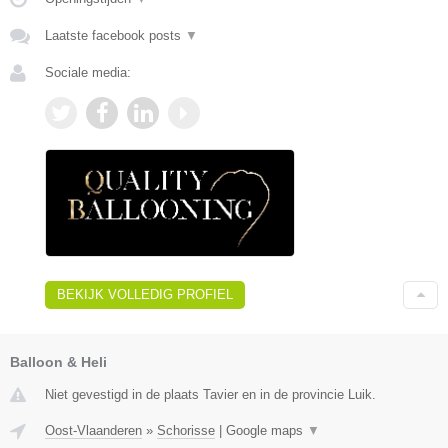
Laatste facebook posts
▼
Sociale media:
BEKIJK VOLLEDIG PROFIEL
Balloon & Heli
Niet gevestigd in de plaats Tavier en in de provincie Luik.
Oost-Vlaanderen
»
Schorisse
|
Google maps
▼