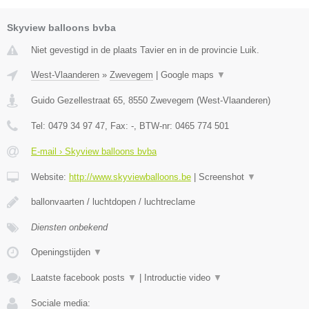
Skyview balloons bvba
Niet gevestigd in de plaats Tavier en in de provincie Luik.
West-Vlaanderen
»
Zwevegem
|
Google maps
▼
Guido Gezellestraat 65
,
8550
Zwevegem
(
West-Vlaanderen
)
Tel:
0479 34 97 47
, Fax:
-
, BTW-nr:
0465 774 501
E-mail › Skyview balloons bvba
Website:
http://www.skyviewballoons.be
|
Screenshot
▼
ballonvaarten / luchtdopen / luchtreclame
Diensten onbekend
Openingstijden
▼
Laatste facebook posts
▼
|
Introductie video
▼
Sociale media: