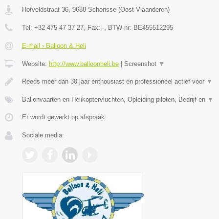
Hofveldstraat 36
,
9688
Schorisse
(
Oost-Vlaanderen
)
Tel:
+32 475 47 37 27
, Fax:
-
, BTW-nr:
BE455512295
E-mail › Balloon & Heli
Website:
http://www.balloonheli.be
|
Screenshot
▼
Reeds meer dan 30 jaar enthousiast en professioneel actief voor
▼
Ballonvaarten en Helikoptervluchten, Opleiding piloten, Bedrijf en
▼
Er wordt gewerkt op afspraak.
Sociale media: