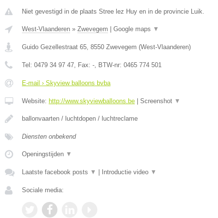
Niet gevestigd in de plaats Stree lez Huy en in de provincie Luik.
West-Vlaanderen
»
Zwevegem
|
Google maps
▼
Guido Gezellestraat 65
,
8550
Zwevegem
(
West-Vlaanderen
)
Tel:
0479 34 97 47
, Fax:
-
, BTW-nr:
0465 774 501
E-mail › Skyview balloons bvba
Website:
http://www.skyviewballoons.be
|
Screenshot
▼
ballonvaarten / luchtdopen / luchtreclame
Diensten onbekend
Openingstijden
▼
Laatste facebook posts
▼
|
Introductie video
▼
Sociale media: