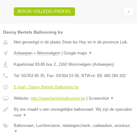
BEKIJK VOLLEDIG PROFIEL
Danny Bertels Ballooning bv
Niet gevestigd in de plaats Stree lez Huy en in de provincie Luik.
Antwerpen
»
Wommelgem
|
Google maps
▼
Kapelstraat 83-85 bus 2
,
2160
Wommelgem
(
Antwerpen
)
Tel:
03/353 85 35
, Fax:
03/354 53 06
, BTW-nr:
BE 460 284 202
E-mail › Danny Bertels Ballooning bv
Website:
http://www.bertelsballooning.be
|
Screenshot
▼
Bij ons maakt u een onvergetlijke ballonvaart. Wij zijn de specialist
voor
▼
Ballonvaart, Luchtreclame, relatiegeschenk, cadeaubon, avontuur,
▼