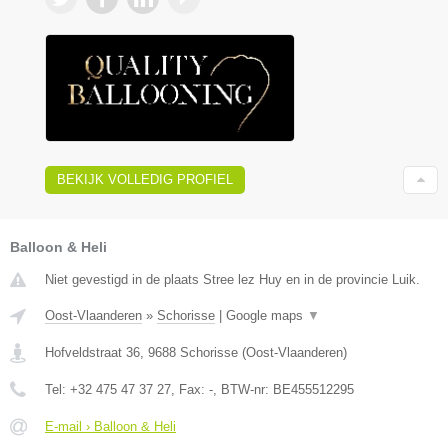
BEKIJK VOLLEDIG PROFIEL
Balloon & Heli
Niet gevestigd in de plaats Stree lez Huy en in de provincie Luik.
Oost-Vlaanderen
»
Schorisse
|
Google maps
▼
Hofveldstraat 36
,
9688
Schorisse
(
Oost-Vlaanderen
)
Tel:
+32 475 47 37 27
, Fax:
-
, BTW-nr:
BE455512295
E-mail › Balloon & Heli