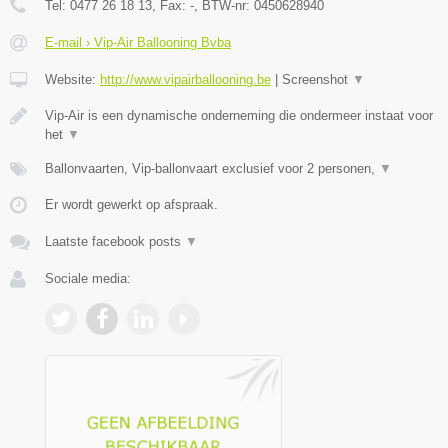
Tel:
0477 26 18 13
, Fax:
-
, BTW-nr:
0450628940
E-mail › Vip-Air Ballooning Bvba
Website:
http://www.vipairballooning.be
|
Screenshot
▼
Vip-Air is een dynamische onderneming die ondermeer instaat voor
het
▼
Ballonvaarten, Vip-ballonvaart exclusief voor 2 personen,
▼
Er wordt gewerkt op afspraak.
Laatste facebook posts
▼
Sociale media: