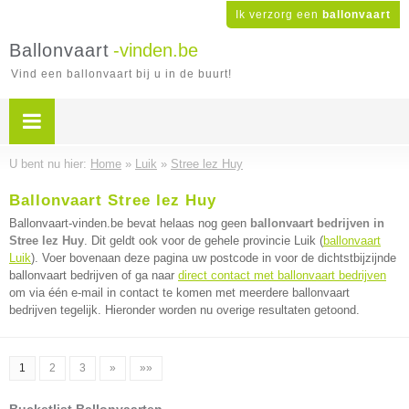
Ik verzorg een
ballonvaart
Ballonvaart
-vinden.be
Vind een ballonvaart bij u in de buurt!
U bent nu hier:
Home
»
Luik
»
Stree lez Huy
Ballonvaart Stree lez Huy
Ballonvaart-vinden.be bevat helaas nog geen
ballonvaart bedrijven in
Stree lez Huy
. Dit geldt ook voor de gehele provincie Luik (
ballonvaart
Luik
). Voer bovenaan deze pagina uw postcode in voor de dichtstbijzijnde
ballonvaart bedrijven of ga naar
direct contact met ballonvaart bedrijven
om via één e-mail in contact te komen met meerdere ballonvaart
bedrijven tegelijk. Hieronder worden nu overige resultaten getoond.
1
2
3
»
»»