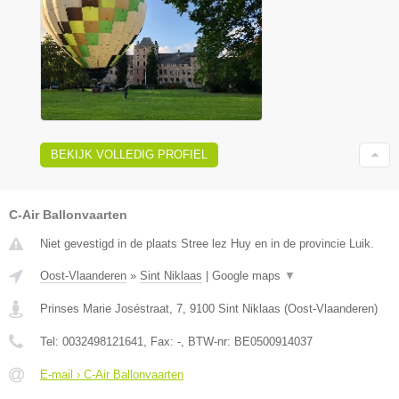
BEKIJK VOLLEDIG PROFIEL
C-Air Ballonvaarten
Niet gevestigd in de plaats Stree lez Huy en in de provincie Luik.
Oost-Vlaanderen
»
Sint Niklaas
|
Google maps
▼
Prinses Marie Joséstraat, 7
,
9100
Sint Niklaas
(
Oost-Vlaanderen
)
Tel:
0032498121641
, Fax:
-
, BTW-nr:
BE0500914037
E-mail › C-Air Ballonvaarten