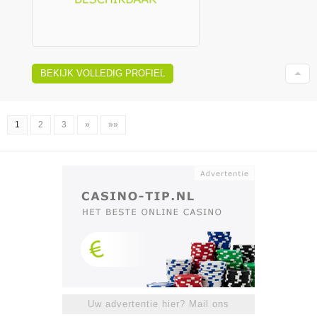
BEKIJK VOLLEDIG PROFIEL
1
2
3
»
»»
Uw advertentie hier? Mail ons