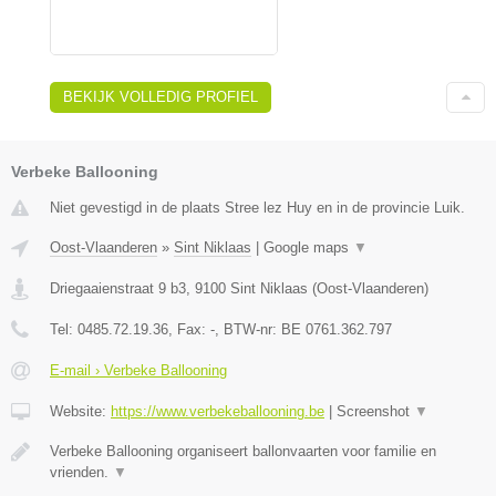
BEKIJK VOLLEDIG PROFIEL
Verbeke Ballooning
Niet gevestigd in de plaats Stree lez Huy en in de provincie Luik.
Oost-Vlaanderen
»
Sint Niklaas
|
Google maps
▼
Driegaaienstraat 9 b3
,
9100
Sint Niklaas
(
Oost-Vlaanderen
)
Tel:
0485.72.19.36
, Fax:
-
, BTW-nr:
BE 0761.362.797
E-mail › Verbeke Ballooning
Website:
https://www.verbekeballooning.be
|
Screenshot
▼
Verbeke Ballooning organiseert ballonvaarten voor familie en
vrienden.
▼