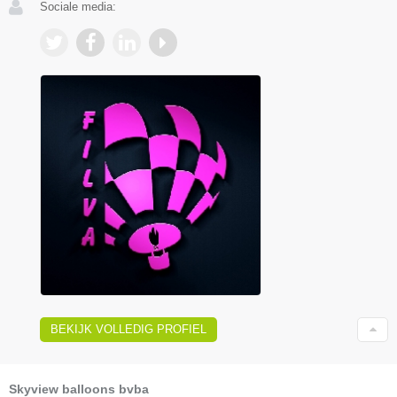
Sociale media:
BEKIJK VOLLEDIG PROFIEL
Skyview balloons bvba