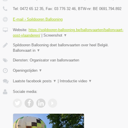
Tel:
0472 65 12 35
, Fax:
03 776 32 46
, BTW-nr:
BE 0691.794.892
E-mail › Spildooren Ballooning
Website:
https://spildooren-ballooning.be/ballonvaarten/ballonvaart-
oost-vlaanderen/
|
Screenshot
▼
Spildooren Ballooning doet ballonvaarten over heel België.
Ballonvaart in
▼
Diensten: Organisator van ballonvaarten
Openingstijden
▼
Laatste facebook posts
▼
|
Introductie video
▼
Sociale media: