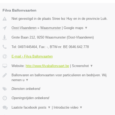
Filva Ballonvaarten
Niet gevestigd in de plaats Stree lez Huy en in de provincie Luik.
Oost-Vlaanderen
»
Waasmunster
|
Google maps
▼
Grote Baan 212
,
9250
Waasmunster
(
Oost-Vlaanderen
)
Tel:
0497/445464
, Fax:
-
, BTW-nr:
BE 0646.642.778
E-mail › Filva Ballonvaarten
Website:
http://www.filvaballonvaart.be
|
Screenshot
▼
Ballonvaren en ballonvaarten voor particulieren en bedrijven. Wij
nemen u
▼
Diensten onbekend
Openingstijden onbekend
Laatste facebook posts
▼
|
Introductie video
▼