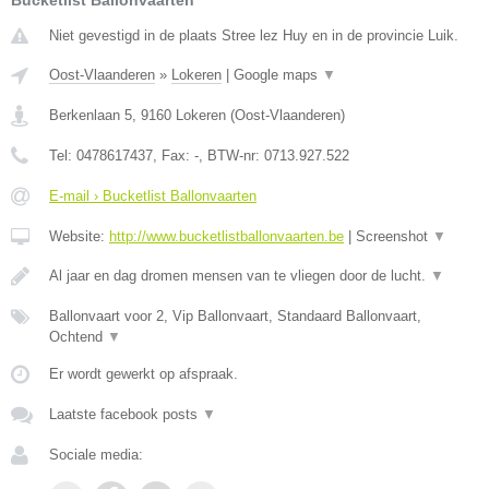
Bucketlist Ballonvaarten
Niet gevestigd in de plaats Stree lez Huy en in de provincie Luik.
Oost-Vlaanderen
»
Lokeren
|
Google maps
▼
Berkenlaan 5
,
9160
Lokeren
(
Oost-Vlaanderen
)
Tel:
0478617437
, Fax:
-
, BTW-nr:
0713.927.522
E-mail › Bucketlist Ballonvaarten
Website:
http://www.bucketlistballonvaarten.be
|
Screenshot
▼
Al jaar en dag dromen mensen van te vliegen door de lucht.
▼
Ballonvaart voor 2, Vip Ballonvaart, Standaard Ballonvaart,
Ochtend
▼
Er wordt gewerkt op afspraak.
Laatste facebook posts
▼
Sociale media: