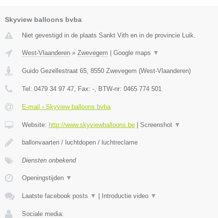
Skyview balloons bvba
Niet gevestigd in de plaats Sankt Vith en in de provincie Luik.
West-Vlaanderen
»
Zwevegem
|
Google maps
▼
Guido Gezellestraat 65
,
8550
Zwevegem
(
West-Vlaanderen
)
Tel:
0479 34 97 47
, Fax:
-
, BTW-nr:
0465 774 501
E-mail › Skyview balloons bvba
Website:
http://www.skyviewballoons.be
|
Screenshot
▼
ballonvaarten / luchtdopen / luchtreclame
Diensten onbekend
Openingstijden
▼
Laatste facebook posts
▼
|
Introductie video
▼
Sociale media: