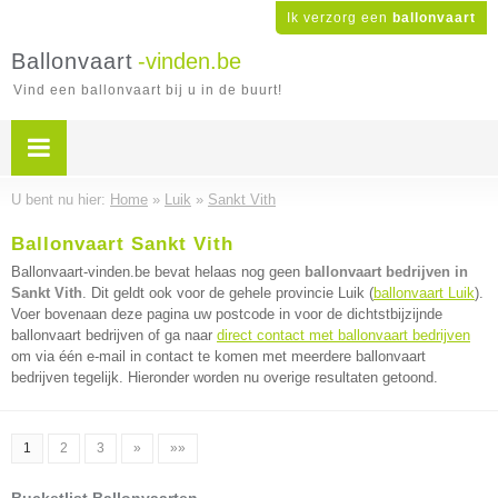
Ik verzorg een
ballonvaart
Ballonvaart
-vinden.be
Vind een ballonvaart bij u in de buurt!
U bent nu hier:
Home
»
Luik
»
Sankt Vith
Ballonvaart Sankt Vith
Ballonvaart-vinden.be bevat helaas nog geen
ballonvaart bedrijven in
Sankt Vith
. Dit geldt ook voor de gehele provincie Luik (
ballonvaart Luik
).
Voer bovenaan deze pagina uw postcode in voor de dichtstbijzijnde
ballonvaart bedrijven of ga naar
direct contact met ballonvaart bedrijven
om via één e-mail in contact te komen met meerdere ballonvaart
bedrijven tegelijk. Hieronder worden nu overige resultaten getoond.
1
2
3
»
»»