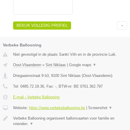
BEKIJK VOLLEDIG PROFIEL
Verbeke Ballooning
Niet gevestigd in de plaats Sankt Vith en in de provincie Luik.
Oost-Vlaanderen
»
Sint Niklaas
|
Google maps
▼
Driegaaienstraat 9 b3
,
9100
Sint Niklaas
(
Oost-Vlaanderen
)
Tel:
0485.72.19.36
, Fax:
-
, BTW-nr:
BE 0761.362.797
E-mail › Verbeke Ballooning
Website:
https://www.verbekeballooning.be
|
Screenshot
▼
Verbeke Ballooning organiseert ballonvaarten voor familie en
vrienden.
▼