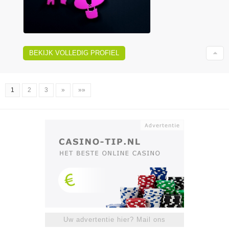
BEKIJK VOLLEDIG PROFIEL
1
2
3
»
»»
Uw advertentie hier? Mail ons