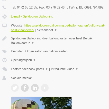
Tel:
0472 65 12 35
, Fax:
03 776 32 46
, BTW-nr:
BE 0691.794.892
E-mail › Spildooren Ballooning
Website:
https://spildooren-ballooning.be/ballonvaarten/ballonvaart-
oost-vlaanderen/
|
Screenshot
▼
Spildooren Ballooning doet ballonvaarten over heel België.
Ballonvaart in
▼
Diensten: Organisator van ballonvaarten
Openingstijden
▼
Laatste facebook posts
▼
|
Introductie video
▼
Sociale media: