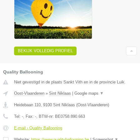
BEKIJK VOLLEDIG PROFIEL
Quality Ballooning
Niet gevestigd in de plaats Sankt Vith en in de provincie Luik.
Oost-Vlaanderen
»
Sint Niklaas
|
Google maps
▼
Heidebaan 110
,
9100
Sint Niklaas
(
Oost-Vlaanderen
)
Tel:
-
, Fax:
-
, BTW-nr:
BE0758.890.663
E-mail › Quality Ballooning
Website:
https://www.qualityballooning.be
|
Screenshot
▼