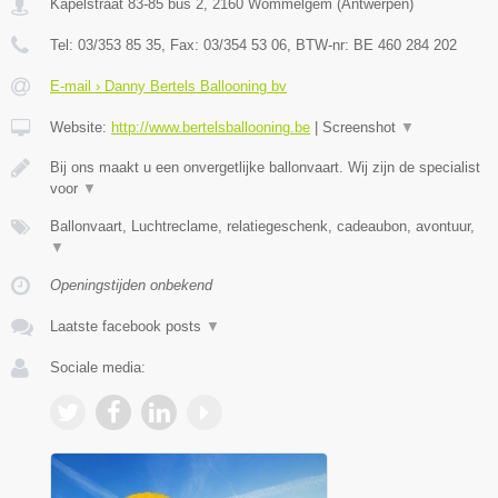
Kapelstraat 83-85 bus 2
,
2160
Wommelgem
(
Antwerpen
)
Tel:
03/353 85 35
, Fax:
03/354 53 06
, BTW-nr:
BE 460 284 202
E-mail › Danny Bertels Ballooning bv
Website:
http://www.bertelsballooning.be
|
Screenshot
▼
Bij ons maakt u een onvergetlijke ballonvaart. Wij zijn de specialist
voor
▼
Ballonvaart, Luchtreclame, relatiegeschenk, cadeaubon, avontuur,
▼
Openingstijden onbekend
Laatste facebook posts
▼
Sociale media: