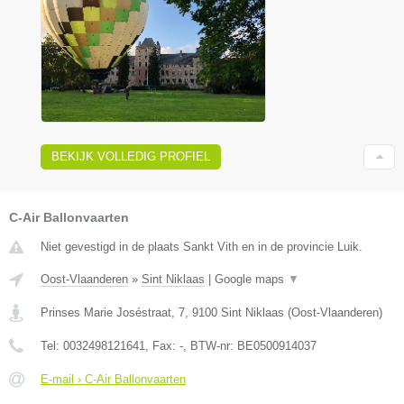
BEKIJK VOLLEDIG PROFIEL
C-Air Ballonvaarten
Niet gevestigd in de plaats Sankt Vith en in de provincie Luik.
Oost-Vlaanderen
»
Sint Niklaas
|
Google maps
▼
Prinses Marie Joséstraat, 7
,
9100
Sint Niklaas
(
Oost-Vlaanderen
)
Tel:
0032498121641
, Fax:
-
, BTW-nr:
BE0500914037
E-mail › C-Air Ballonvaarten