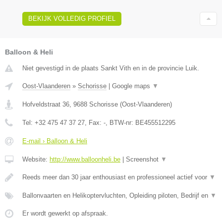
BEKIJK VOLLEDIG PROFIEL
Balloon & Heli
Niet gevestigd in de plaats Sankt Vith en in de provincie Luik.
Oost-Vlaanderen
»
Schorisse
|
Google maps
▼
Hofveldstraat 36
,
9688
Schorisse
(
Oost-Vlaanderen
)
Tel:
+32 475 47 37 27
, Fax:
-
, BTW-nr:
BE455512295
E-mail › Balloon & Heli
Website:
http://www.balloonheli.be
|
Screenshot
▼
Reeds meer dan 30 jaar enthousiast en professioneel actief voor
▼
Ballonvaarten en Helikoptervluchten, Opleiding piloten, Bedrijf en
▼
Er wordt gewerkt op afspraak.