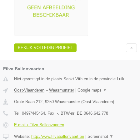
BEKIJK VOLLEDIG PROFIEL
Filva Ballonvaarten
Niet gevestigd in de plaats Sankt Vith en in de provincie Luik.
Oost-Vlaanderen
»
Waasmunster
|
Google maps
▼
Grote Baan 212
,
9250
Waasmunster
(
Oost-Vlaanderen
)
Tel:
0497/445464
, Fax:
-
, BTW-nr:
BE 0646.642.778
E-mail › Filva Ballonvaarten
Website:
http://www.filvaballonvaart.be
|
Screenshot
▼