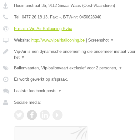
Hooimanstraat 35
,
9112
Sinaai Waas
(
Oost-Vlaanderen
)
Tel:
0477 26 18 13
, Fax:
-
, BTW-nr:
0450628940
E-mail › Vip-Air Ballooning Bvba
Website:
http://www.vipairballooning.be
|
Screenshot
▼
Vip-Air is een dynamische onderneming die ondermeer instaat voor
het
▼
Ballonvaarten, Vip-ballonvaart exclusief voor 2 personen,
▼
Er wordt gewerkt op afspraak.
Laatste facebook posts
▼
Sociale media: