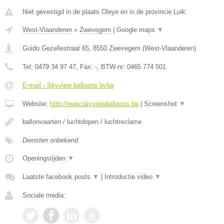
Niet gevestigd in de plaats Oleye en in de provincie Luik.
West-Vlaanderen
»
Zwevegem
|
Google maps
▼
Guido Gezellestraat 65
,
8550
Zwevegem
(
West-Vlaanderen
)
Tel:
0479 34 97 47
, Fax:
-
, BTW-nr:
0465 774 501
E-mail › Skyview balloons bvba
Website:
http://www.skyviewballoons.be
|
Screenshot
▼
ballonvaarten / luchtdopen / luchtreclame
Diensten onbekend
Openingstijden
▼
Laatste facebook posts
▼
|
Introductie video
▼
Sociale media: