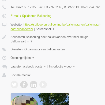
Tel:
0472 65 12 35
, Fax:
03 776 32 46
, BTW-nr:
BE 0691.794.892
E-mail › Spildooren Ballooning
Website:
https://spildooren-ballooning.be/ballonvaarten/ballonvaart-
oost-vlaanderen/
|
Screenshot
▼
Spildooren Ballooning doet ballonvaarten over heel België.
Ballonvaart in
▼
Diensten: Organisator van ballonvaarten
Openingstijden
▼
Laatste facebook posts
▼
|
Introductie video
▼
Sociale media: