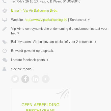
Tel:
0477 26 18 13
, Fax:
-
, BTW-nr:
0450628940
E-mail › Vip-Air Ballooning Bvba
Website:
http://www.vipairballooning.be
|
Screenshot
▼
Vip-Air is een dynamische onderneming die ondermeer instaat voor
het
▼
Ballonvaarten, Vip-ballonvaart exclusief voor 2 personen,
▼
Er wordt gewerkt op afspraak.
Laatste facebook posts
▼
Sociale media: