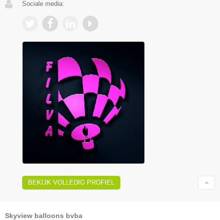
Sociale media:
BEKIJK VOLLEDIG PROFIEL
Skyview balloons bvba