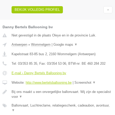
BEKIJK VOLLEDIG PROFIEL
Danny Bertels Ballooning bv
Niet gevestigd in de plaats Oleye en in de provincie Luik.
Antwerpen
»
Wommelgem
|
Google maps
▼
Kapelstraat 83-85 bus 2
,
2160
Wommelgem
(
Antwerpen
)
Tel:
03/353 85 35
, Fax:
03/354 53 06
, BTW-nr:
BE 460 284 202
E-mail › Danny Bertels Ballooning bv
Website:
http://www.bertelsballooning.be
|
Screenshot
▼
Bij ons maakt u een onvergetlijke ballonvaart. Wij zijn de specialist
voor
▼
Ballonvaart, Luchtreclame, relatiegeschenk, cadeaubon, avontuur,
▼