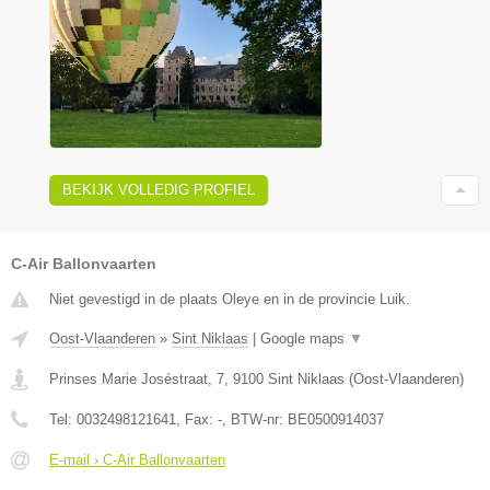
BEKIJK VOLLEDIG PROFIEL
C-Air Ballonvaarten
Niet gevestigd in de plaats Oleye en in de provincie Luik.
Oost-Vlaanderen
»
Sint Niklaas
|
Google maps
▼
Prinses Marie Joséstraat, 7
,
9100
Sint Niklaas
(
Oost-Vlaanderen
)
Tel:
0032498121641
, Fax:
-
, BTW-nr:
BE0500914037
E-mail › C-Air Ballonvaarten