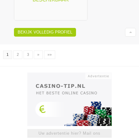
BEKIJK VOLLEDIG PROFIEL
1
2
3
»
»»
Uw advertentie hier? Mail ons