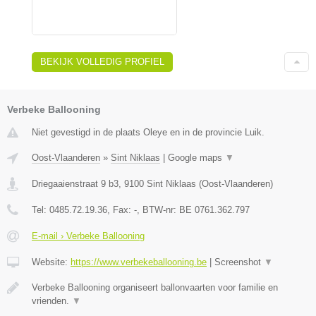
BEKIJK VOLLEDIG PROFIEL
Verbeke Ballooning
Niet gevestigd in de plaats Oleye en in de provincie Luik.
Oost-Vlaanderen
»
Sint Niklaas
|
Google maps
▼
Driegaaienstraat 9 b3
,
9100
Sint Niklaas
(
Oost-Vlaanderen
)
Tel:
0485.72.19.36
, Fax:
-
, BTW-nr:
BE 0761.362.797
E-mail › Verbeke Ballooning
Website:
https://www.verbekeballooning.be
|
Screenshot
▼
Verbeke Ballooning organiseert ballonvaarten voor familie en
vrienden.
▼