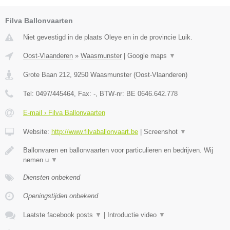
Filva Ballonvaarten
Niet gevestigd in de plaats Oleye en in de provincie Luik.
Oost-Vlaanderen
»
Waasmunster
|
Google maps
▼
Grote Baan 212
,
9250
Waasmunster
(
Oost-Vlaanderen
)
Tel:
0497/445464
, Fax:
-
, BTW-nr:
BE 0646.642.778
E-mail › Filva Ballonvaarten
Website:
http://www.filvaballonvaart.be
|
Screenshot
▼
Ballonvaren en ballonvaarten voor particulieren en bedrijven. Wij
nemen u
▼
Diensten onbekend
Openingstijden onbekend
Laatste facebook posts
▼
|
Introductie video
▼