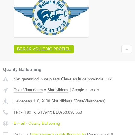
BEKIJK VOLLEDIG PROFIEL
Quality Ballooning
Niet gevestigd in de plaats Oleye en in de provincie Luik.
Oost-Vlaanderen
»
Sint Niklaas
|
Google maps
▼
Heidebaan 110
,
9100
Sint Niklaas
(
Oost-Vlaanderen
)
Tel:
-
, Fax:
-
, BTW-nr:
BE0758.890.663
E-mail › Quality Ballooning
Website:
https://www.qualityballooning.be
|
Screenshot
▼