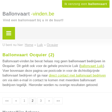
Ik verzorg een
ballonvaart
Ballonvaart
-vinden.be
Vind een ballonvaart bij u in de buurt!
U bent nu hier:
Home
»
Luik
»
Ocquier
Ballonvaart Ocquier (2)
Ballonvaart-vinden.be bevat helaas nog geen
ballonvaart bedrijven in
Ocquier
. Dit geldt ook voor de gehele provincie Luik (
ballonvaart Luik
).
Voer bovenaan deze pagina uw postcode in voor de dichtstbijzijnde
ballonvaart bedrijven of ga naar
direct contact met ballonvaart bedrijven
om via één e-mail in contact te komen met meerdere ballonvaart
bedrijven tegelijk. Hieronder worden nu overige resultaten getoond.
««
«
1
2
3
»
»»