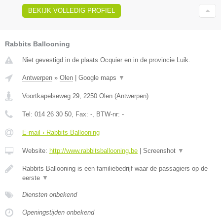
BEKIJK VOLLEDIG PROFIEL
Rabbits Ballooning
Niet gevestigd in de plaats Ocquier en in de provincie Luik.
Antwerpen
»
Olen
|
Google maps
▼
Voortkapelseweg 29
,
2250
Olen
(
Antwerpen
)
Tel:
014 26 30 50
, Fax:
-
, BTW-nr:
-
E-mail › Rabbits Ballooning
Website:
http://www.rabbitsballooning.be
|
Screenshot
▼
Rabbits Ballooning is een familiebedrijf waar de passagiers op de
eerste
▼
Diensten onbekend
Openingstijden onbekend