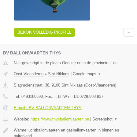
BEKIJK VOLLEDIG PROFIEL
BV BALLONVAARTEN THYS
Niet gevestigd in de plaats Ocquier en in de provincie Luik.
Oost-Vlaanderen
»
Sint Niklaas
|
Google maps
▼
Slagmolenstraat, 38
,
9100
Sint Niklaas
(
Oost-Vlaanderen
)
Tel:
0493180598
, Fax:
-
, BTW-nr:
BE0729.998.937
E-mail › BV BALLONVAARTEN THYS
Website:
https://www.thysballonvaarten.be
|
Screenshot
▼
Warme luchtballonvaarten en gasballonvaarten in binnen en
buitenland