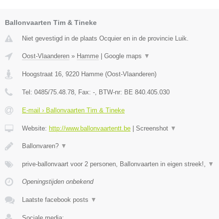
Ballonvaarten Tim & Tineke
Niet gevestigd in de plaats Ocquier en in de provincie Luik.
Oost-Vlaanderen
»
Hamme
|
Google maps
▼
Hoogstraat 16
,
9220
Hamme
(
Oost-Vlaanderen
)
Tel:
0485/75.48.78
, Fax:
-
, BTW-nr:
BE 840.405.030
E-mail › Ballonvaarten Tim & Tineke
Website:
http://www.ballonvaartentt.be
|
Screenshot
▼
Ballonvaren?
▼
prive-ballonvaart voor 2 personen, Ballonvaarten in eigen streek!,
▼
Openingstijden onbekend
Laatste facebook posts
▼
Sociale media: