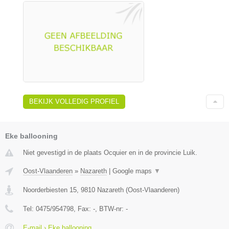
BEKIJK VOLLEDIG PROFIEL
Eke ballooning
Niet gevestigd in de plaats Ocquier en in de provincie Luik.
Oost-Vlaanderen
»
Nazareth
|
Google maps
▼
Noorderbiesten 15
,
9810
Nazareth
(
Oost-Vlaanderen
)
Tel:
0475/954798
, Fax:
-
, BTW-nr:
-
E-mail › Eke ballooning