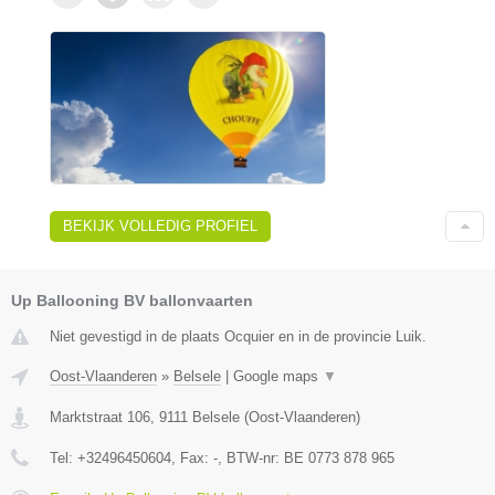
BEKIJK VOLLEDIG PROFIEL
Up Ballooning BV ballonvaarten
Niet gevestigd in de plaats Ocquier en in de provincie Luik.
Oost-Vlaanderen
»
Belsele
|
Google maps
▼
Marktstraat 106
,
9111
Belsele
(
Oost-Vlaanderen
)
Tel:
+32496450604
, Fax:
-
, BTW-nr:
BE 0773 878 965