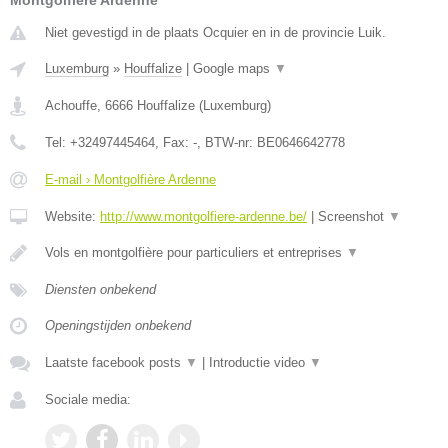
Montgolfière Ardenne
Niet gevestigd in de plaats Ocquier en in de provincie Luik.
Luxemburg
»
Houffalize
|
Google maps
▼
Achouffe
,
6666
Houffalize
(
Luxemburg
)
Tel:
+32497445464
, Fax:
-
, BTW-nr:
BE0646642778
E-mail › Montgolfière Ardenne
Website:
http://www.montgolfiere-ardenne.be/
|
Screenshot
▼
Vols en montgolfière pour particuliers et entreprises
▼
Diensten onbekend
Openingstijden onbekend
Laatste facebook posts
▼
|
Introductie video
▼
Sociale media: