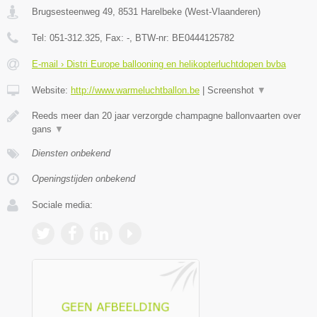
Brugsesteenweg 49
,
8531
Harelbeke
(
West-Vlaanderen
)
Tel:
051-312.325
, Fax:
-
, BTW-nr:
BE0444125782
E-mail › Distri Europe ballooning en helikopterluchtdopen bvba
Website:
http://www.warmeluchtballon.be
|
Screenshot
▼
Reeds meer dan 20 jaar verzorgde champagne ballonvaarten over
gans
▼
Diensten onbekend
Openingstijden onbekend
Sociale media: