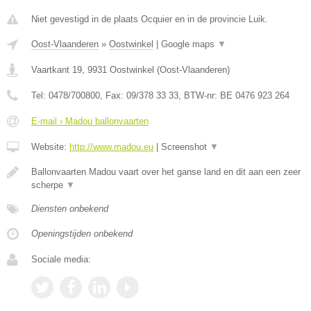
Niet gevestigd in de plaats Ocquier en in de provincie Luik.
Oost-Vlaanderen
»
Oostwinkel
|
Google maps
▼
Vaartkant 19
,
9931
Oostwinkel
(
Oost-Vlaanderen
)
Tel:
0478/700800
, Fax:
09/378 33 33
, BTW-nr:
BE 0476 923 264
E-mail › Madou ballonvaarten
Website:
http://www.madou.eu
|
Screenshot
▼
Ballonvaarten Madou vaart over het ganse land en dit aan een zeer
scherpe
▼
Diensten onbekend
Openingstijden onbekend
Sociale media: