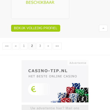
BEKIJK VOLLEDIG PROFIEL
««
«
1
2
3
»
»»
Uw advertentie hier? Mail ons