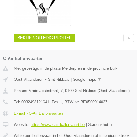
BEKIJK VOLLEDIG PROFIEL
C-Air Ballonvaarten
Niet gevestigd in de plaats Merdorp en in de provincie Luik.
Oost-Vlaanderen
»
Sint Niklaas
|
Google maps
▼
Prinses Marie Joséstraat, 7
,
9100
Sint Niklaas
(
Oost-Vlaanderen
)
Tel:
0032498121641
, Fax:
-
, BTW-nr:
BE0500914037
E-mail › C-Air Ballonvaarten
Website:
https://www.cair-ballonvaart.be
|
Screenshot
▼
Wil je een ballonvaart in het Oost-Vlaanderen of in je eigen streek,