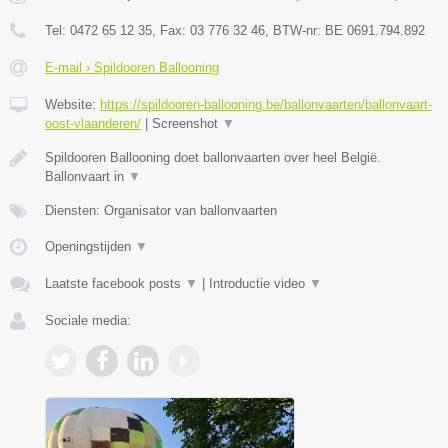
Tel:
0472 65 12 35
, Fax:
03 776 32 46
, BTW-nr:
BE 0691.794.892
E-mail › Spildooren Ballooning
Website:
https://spildooren-ballooning.be/ballonvaarten/ballonvaart-
oost-vlaanderen/
|
Screenshot
▼
Spildooren Ballooning doet ballonvaarten over heel België.
Ballonvaart in
▼
Diensten: Organisator van ballonvaarten
Openingstijden
▼
Laatste facebook posts
▼
|
Introductie video
▼
Sociale media: