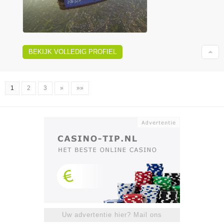
BEKIJK VOLLEDIG PROFIEL
1
2
3
»
»»
Uw advertentie hier? Mail ons