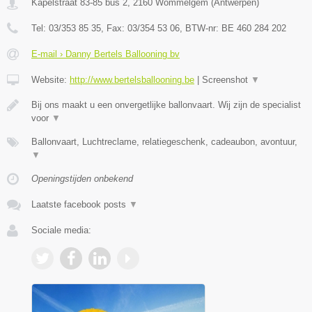
Kapelstraat 83-85 bus 2
,
2160
Wommelgem
(
Antwerpen
)
Tel:
03/353 85 35
, Fax:
03/354 53 06
, BTW-nr:
BE 460 284 202
E-mail › Danny Bertels Ballooning bv
Website:
http://www.bertelsballooning.be
|
Screenshot
▼
Bij ons maakt u een onvergetlijke ballonvaart. Wij zijn de specialist
voor
▼
Ballonvaart, Luchtreclame, relatiegeschenk, cadeaubon, avontuur,
▼
Openingstijden onbekend
Laatste facebook posts
▼
Sociale media: