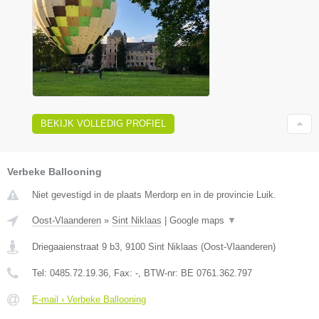
BEKIJK VOLLEDIG PROFIEL
Verbeke Ballooning
Niet gevestigd in de plaats Merdorp en in de provincie Luik.
Oost-Vlaanderen
»
Sint Niklaas
|
Google maps
▼
Driegaaienstraat 9 b3
,
9100
Sint Niklaas
(
Oost-Vlaanderen
)
Tel:
0485.72.19.36
, Fax:
-
, BTW-nr:
BE 0761.362.797
E-mail › Verbeke Ballooning