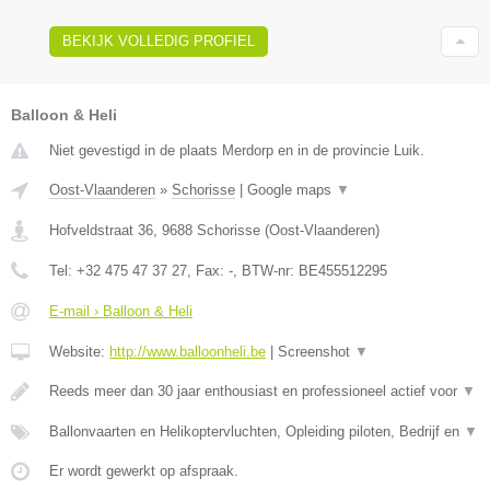
BEKIJK VOLLEDIG PROFIEL
Balloon & Heli
Niet gevestigd in de plaats Merdorp en in de provincie Luik.
Oost-Vlaanderen
»
Schorisse
|
Google maps
▼
Hofveldstraat 36
,
9688
Schorisse
(
Oost-Vlaanderen
)
Tel:
+32 475 47 37 27
, Fax:
-
, BTW-nr:
BE455512295
E-mail › Balloon & Heli
Website:
http://www.balloonheli.be
|
Screenshot
▼
Reeds meer dan 30 jaar enthousiast en professioneel actief voor
▼
Ballonvaarten en Helikoptervluchten, Opleiding piloten, Bedrijf en
▼
Er wordt gewerkt op afspraak.