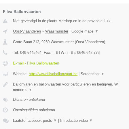
Filva Ballonvaarten
Niet gevestigd in de plaats Merdorp en in de provincie Luik.
Oost-Vlaanderen
»
Waasmunster
|
Google maps
▼
Grote Baan 212
,
9250
Waasmunster
(
Oost-Vlaanderen
)
Tel:
0497/445464
, Fax:
-
, BTW-nr:
BE 0646.642.778
E-mail › Filva Ballonvaarten
Website:
http://www.filvaballonvaart.be
|
Screenshot
▼
Ballonvaren en ballonvaarten voor particulieren en bedrijven. Wij
nemen u
▼
Diensten onbekend
Openingstijden onbekend
Laatste facebook posts
▼
|
Introductie video
▼