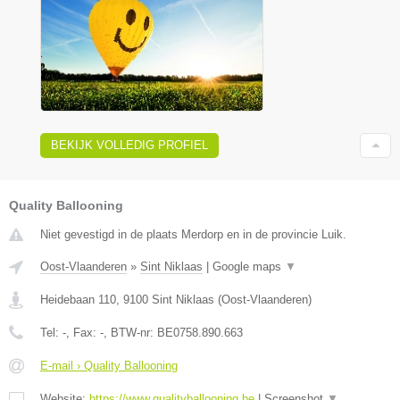
BEKIJK VOLLEDIG PROFIEL
Quality Ballooning
Niet gevestigd in de plaats Merdorp en in de provincie Luik.
Oost-Vlaanderen
»
Sint Niklaas
|
Google maps
▼
Heidebaan 110
,
9100
Sint Niklaas
(
Oost-Vlaanderen
)
Tel:
-
, Fax:
-
, BTW-nr:
BE0758.890.663
E-mail › Quality Ballooning
Website:
https://www.qualityballooning.be
|
Screenshot
▼