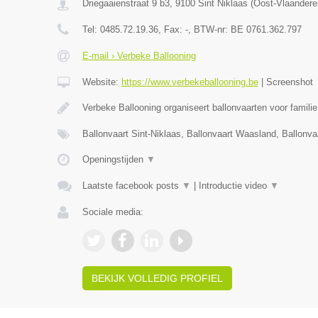
Driegaaienstraat 9 b3
,
9100
Sint Niklaas
(
Oost-Vlaandere
Tel:
0485.72.19.36
, Fax:
-
, BTW-nr:
BE 0761.362.797
E-mail › Verbeke Ballooning
Website:
https://www.verbekeballooning.be
|
Screenshot
Verbeke Ballooning organiseert ballonvaarten voor famili
Ballonvaart Sint-Niklaas, Ballonvaart Waasland, Ballonva
Openingstijden
▼
Laatste facebook posts
▼
|
Introductie video
▼
Sociale media:
BEKIJK VOLLEDIG PROFIEL