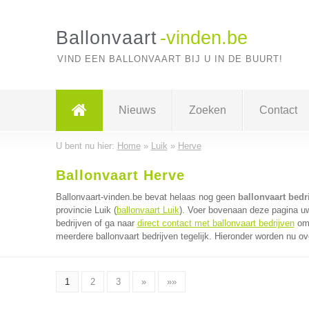
Ballonvaart
-vinden.be
VIND EEN BALLONVAART BIJ U IN DE BUURT!
Nieuws
Zoeken
Contact
U bent nu hier:
Home
»
Luik
»
Herve
Ballonvaart Herve
Ballonvaart-vinden.be bevat helaas nog geen
ballonvaart bedr
provincie Luik (
ballonvaart Luik
). Voer bovenaan deze pagina uw 
bedrijven of ga naar
direct contact met ballonvaart bedrijven
om 
meerdere ballonvaart bedrijven tegelijk. Hieronder worden nu ov
1
2
3
»
»»