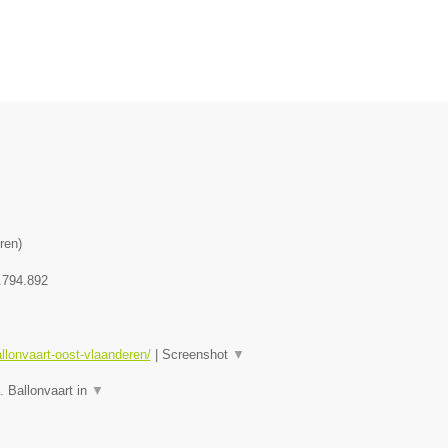
ren
)
.794.892
allonvaart-oost-vlaanderen/
|
Screenshot
▼
. Ballonvaart in
▼