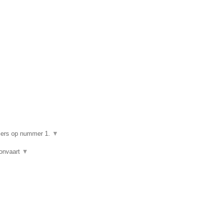
▼
giers op nummer 1.
▼
lonvaart
▼