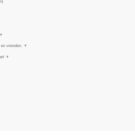
n
)
▼
e en vrienden.
▼
art
▼