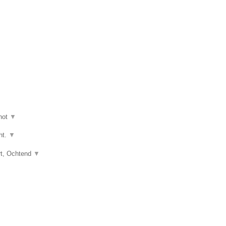
hot
▼
ht.
▼
art, Ochtend
▼