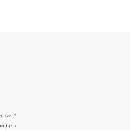
ief voor
▼
edrijf en
▼