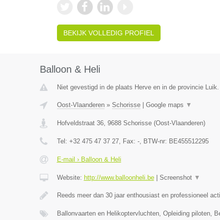
BEKIJK VOLLEDIG PROFIEL
Balloon & Heli
Niet gevestigd in de plaats Herve en in de provincie Luik.
Oost-Vlaanderen
»
Schorisse
|
Google maps
▼
Hofveldstraat 36
,
9688
Schorisse
(
Oost-Vlaanderen
)
Tel:
+32 475 47 37 27
, Fax:
-
, BTW-nr:
BE455512295
E-mail › Balloon & Heli
Website:
http://www.balloonheli.be
|
Screenshot
▼
Reeds meer dan 30 jaar enthousiast en professioneel act
Ballonvaarten en Helikoptervluchten, Opleiding piloten, B