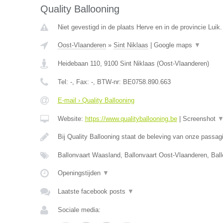
Quality Ballooning
Niet gevestigd in de plaats Herve en in de provincie Luik.
Oost-Vlaanderen
»
Sint Niklaas
|
Google maps
▼
Heidebaan 110
,
9100
Sint Niklaas
(
Oost-Vlaanderen
)
Tel:
-
, Fax:
-
, BTW-nr:
BE0758.890.663
E-mail › Quality Ballooning
Website:
https://www.qualityballooning.be
|
Screenshot
Bij Quality Ballooning staat de beleving van onze passa
Ballonvaart Waasland, Ballonvaart Oost-Vlaanderen, Bal
Openingstijden
▼
Laatste facebook posts
▼
Sociale media: