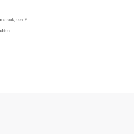
en streek, een
▼
uchten