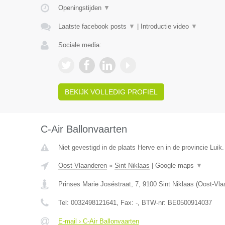
Openingstijden
▼
Laatste facebook posts
▼
|
Introductie video
▼
Sociale media:
BEKIJK VOLLEDIG PROFIEL
C-Air Ballonvaarten
Niet gevestigd in de plaats Herve en in de provincie Luik.
Oost-Vlaanderen
»
Sint Niklaas
|
Google maps
▼
Prinses Marie Joséstraat, 7
,
9100
Sint Niklaas
(
Oost-Vla
Tel:
0032498121641
, Fax:
-
, BTW-nr:
BE0500914037
E-mail › C-Air Ballonvaarten