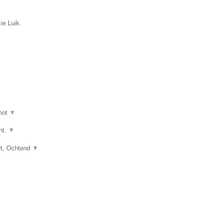
ie Luik.
hot
▼
ht.
▼
art, Ochtend
▼