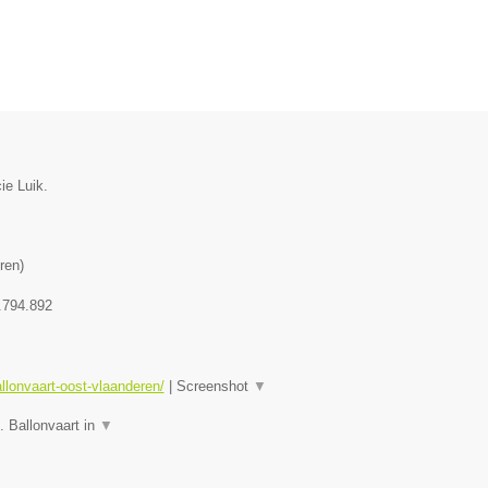
ie Luik.
ren
)
.794.892
allonvaart-oost-vlaanderen/
|
Screenshot
▼
. Ballonvaart in
▼