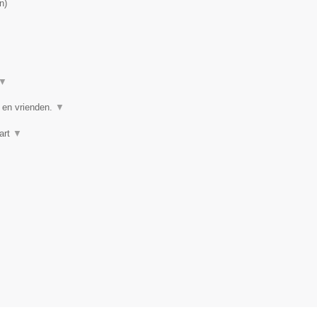
n
)
▼
e en vrienden.
▼
art
▼