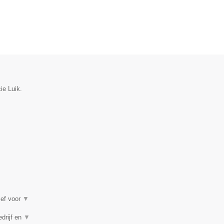
ie Luik.
ief voor
▼
edrijf en
▼