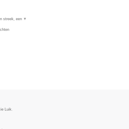
en streek, een
▼
uchten
ie Luik.