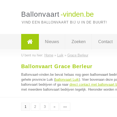
Ballonvaart
-vinden.be
VIND EEN BALLONVAART BIJ U IN DE BUURT!
Nieuws
Zoeken
Contact
U bent nu hier:
Home
»
Luik
»
Grace Berleur
Ballonvaart Grace Berleur
Ballonvaart-vinden.be bevat helaas nog geen
ballonvaart bedr
gehele provincie Luik (
ballonvaart Luik
). Voer bovenaan deze pa
ballonvaart bedrijven of ga naar
direct contact met ballonvaart b
met meerdere ballonvaart bedrijven tegelijk. Hieronder worden n
1
2
3
»
»»