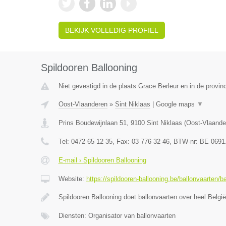
BEKIJK VOLLEDIG PROFIEL
Spildooren Ballooning
Niet gevestigd in de plaats Grace Berleur en in de provinc
Oost-Vlaanderen
»
Sint Niklaas
|
Google maps
▼
Prins Boudewijnlaan 51
,
9100
Sint Niklaas
(
Oost-Vlaande
Tel:
0472 65 12 35
, Fax:
03 776 32 46
, BTW-nr:
BE 0691
E-mail › Spildooren Ballooning
Website:
https://spildooren-ballooning.be/ballonvaarten/b
Spildooren Ballooning doet ballonvaarten over heel België
Diensten: Organisator van ballonvaarten