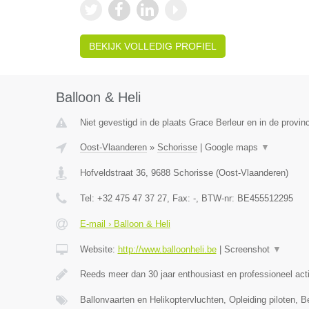
BEKIJK VOLLEDIG PROFIEL
Balloon & Heli
Niet gevestigd in de plaats Grace Berleur en in de provinc
Oost-Vlaanderen
»
Schorisse
|
Google maps
▼
Hofveldstraat 36
,
9688
Schorisse
(
Oost-Vlaanderen
)
Tel:
+32 475 47 37 27
, Fax:
-
, BTW-nr:
BE455512295
E-mail › Balloon & Heli
Website:
http://www.balloonheli.be
|
Screenshot
▼
Reeds meer dan 30 jaar enthousiast en professioneel act
Ballonvaarten en Helikoptervluchten, Opleiding piloten, B