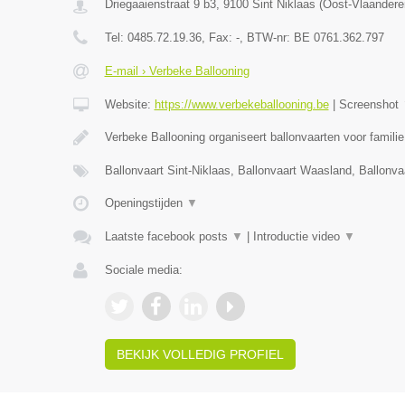
Driegaaienstraat 9 b3
,
9100
Sint Niklaas
(
Oost-Vlaandere
Tel:
0485.72.19.36
, Fax:
-
, BTW-nr:
BE 0761.362.797
E-mail › Verbeke Ballooning
Website:
https://www.verbekeballooning.be
|
Screenshot
Verbeke Ballooning organiseert ballonvaarten voor famili
Ballonvaart Sint-Niklaas, Ballonvaart Waasland, Ballonva
Openingstijden
▼
Laatste facebook posts
▼
|
Introductie video
▼
Sociale media:
BEKIJK VOLLEDIG PROFIEL