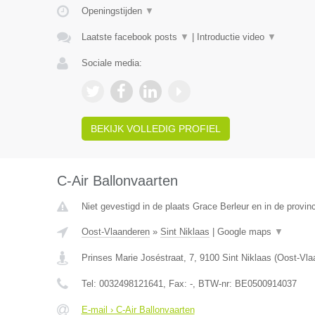
Openingstijden
▼
Laatste facebook posts
▼
|
Introductie video
▼
Sociale media:
BEKIJK VOLLEDIG PROFIEL
C-Air Ballonvaarten
Niet gevestigd in de plaats Grace Berleur en in de provinc
Oost-Vlaanderen
»
Sint Niklaas
|
Google maps
▼
Prinses Marie Joséstraat, 7
,
9100
Sint Niklaas
(
Oost-Vla
Tel:
0032498121641
, Fax:
-
, BTW-nr:
BE0500914037
E-mail › C-Air Ballonvaarten