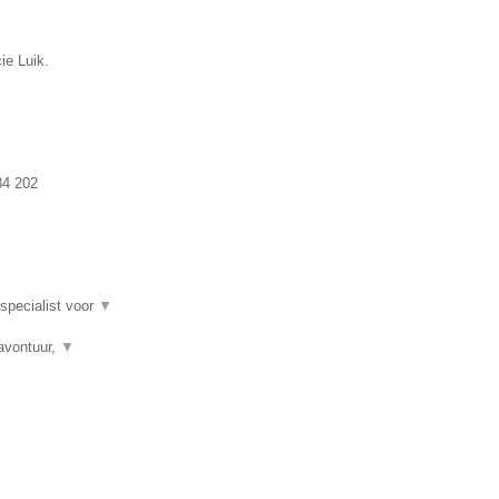
ie Luik.
84 202
 specialist voor
▼
avontuur,
▼