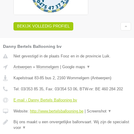
BEKIJK VOLLEDIG PROFIEL
Danny Bertels Ballooning bv
Niet gevestigd in de plaats Fooz en in de provincie Luik.
Antwerpen
»
Wommelgem
|
Google maps
▼
Kapelstraat 83-85 bus 2
,
2160
Wommelgem
(
Antwerpen
)
Tel:
03/353 85 35
, Fax:
03/354 53 06
, BTW-nr:
BE 460 284 202
E-mail › Danny Bertels Ballooning bv
Website:
http://www.bertelsballooning.be
|
Screenshot
▼
Bij ons maakt u een onvergetlijke ballonvaart. Wij zijn de specialist
voor
▼