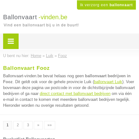
Ik verzorg een
ballonvaart
Ballonvaart
-vinden.be
Vind een ballonvaart bij u in de buurt!
U bent nu hier:
Home
»
Luik
»
Fooz
Ballonvaart Fooz
Ballonvaart-vinden.be bevat helaas nog geen
ballonvaart bedrijven in
Fooz
. Dit geldt ook voor de gehele provincie Luik (
ballonvaart Luik
). Voer
bovenaan deze pagina uw postcode in voor de dichtstbijzijnde ballonvaart
bedrijven of ga naar
direct contact met ballonvaart bedrijven
om via één
e-mail in contact te komen met meerdere ballonvaart bedrijven tegelijk.
Hieronder worden nu overige resultaten getoond.
1
2
3
»
»»