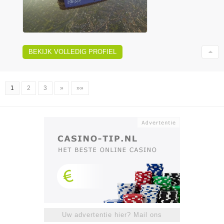
BEKIJK VOLLEDIG PROFIEL
1
2
3
»
»»
Uw advertentie hier? Mail ons