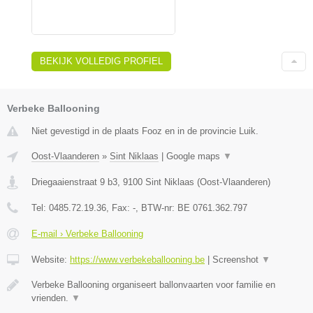
BEKIJK VOLLEDIG PROFIEL
Verbeke Ballooning
Niet gevestigd in de plaats Fooz en in de provincie Luik.
Oost-Vlaanderen
»
Sint Niklaas
|
Google maps
▼
Driegaaienstraat 9 b3
,
9100
Sint Niklaas
(
Oost-Vlaanderen
)
Tel:
0485.72.19.36
, Fax:
-
, BTW-nr:
BE 0761.362.797
E-mail › Verbeke Ballooning
Website:
https://www.verbekeballooning.be
|
Screenshot
▼
Verbeke Ballooning organiseert ballonvaarten voor familie en
vrienden.
▼