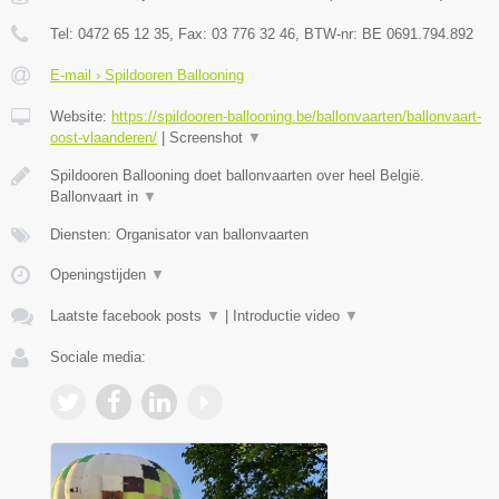
Tel:
0472 65 12 35
, Fax:
03 776 32 46
, BTW-nr:
BE 0691.794.892
E-mail › Spildooren Ballooning
Website:
https://spildooren-ballooning.be/ballonvaarten/ballonvaart-
oost-vlaanderen/
|
Screenshot
▼
Spildooren Ballooning doet ballonvaarten over heel België.
Ballonvaart in
▼
Diensten: Organisator van ballonvaarten
Openingstijden
▼
Laatste facebook posts
▼
|
Introductie video
▼
Sociale media: