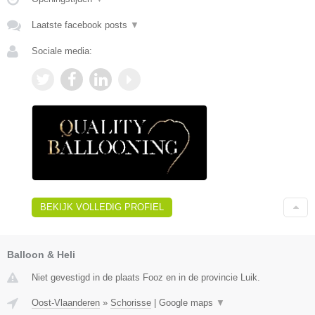
Laatste facebook posts
▼
Sociale media:
BEKIJK VOLLEDIG PROFIEL
Balloon & Heli
Niet gevestigd in de plaats Fooz en in de provincie Luik.
Oost-Vlaanderen
»
Schorisse
|
Google maps
▼