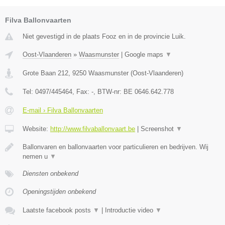
Filva Ballonvaarten
Niet gevestigd in de plaats Fooz en in de provincie Luik.
Oost-Vlaanderen
»
Waasmunster
|
Google maps
▼
Grote Baan 212
,
9250
Waasmunster
(
Oost-Vlaanderen
)
Tel:
0497/445464
, Fax:
-
, BTW-nr:
BE 0646.642.778
E-mail › Filva Ballonvaarten
Website:
http://www.filvaballonvaart.be
|
Screenshot
▼
Ballonvaren en ballonvaarten voor particulieren en bedrijven. Wij
nemen u
▼
Diensten onbekend
Openingstijden onbekend
Laatste facebook posts
▼
|
Introductie video
▼