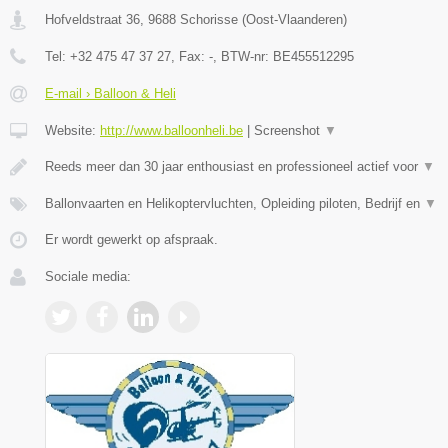
Hofveldstraat 36
,
9688
Schorisse
(
Oost-Vlaanderen
)
Tel:
+32 475 47 37 27
, Fax:
-
, BTW-nr:
BE455512295
E-mail › Balloon & Heli
Website:
http://www.balloonheli.be
|
Screenshot
▼
Reeds meer dan 30 jaar enthousiast en professioneel actief voor
▼
Ballonvaarten en Helikoptervluchten, Opleiding piloten, Bedrijf en
▼
Er wordt gewerkt op afspraak.
Sociale media: