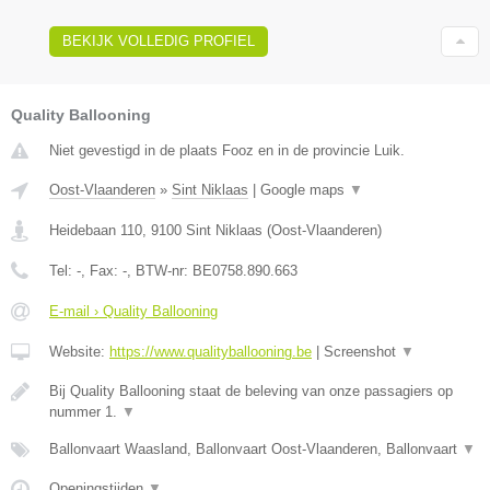
BEKIJK VOLLEDIG PROFIEL
Quality Ballooning
Niet gevestigd in de plaats Fooz en in de provincie Luik.
Oost-Vlaanderen
»
Sint Niklaas
|
Google maps
▼
Heidebaan 110
,
9100
Sint Niklaas
(
Oost-Vlaanderen
)
Tel:
-
, Fax:
-
, BTW-nr:
BE0758.890.663
E-mail › Quality Ballooning
Website:
https://www.qualityballooning.be
|
Screenshot
▼
Bij Quality Ballooning staat de beleving van onze passagiers op
nummer 1.
▼
Ballonvaart Waasland, Ballonvaart Oost-Vlaanderen, Ballonvaart
▼
Openingstijden
▼