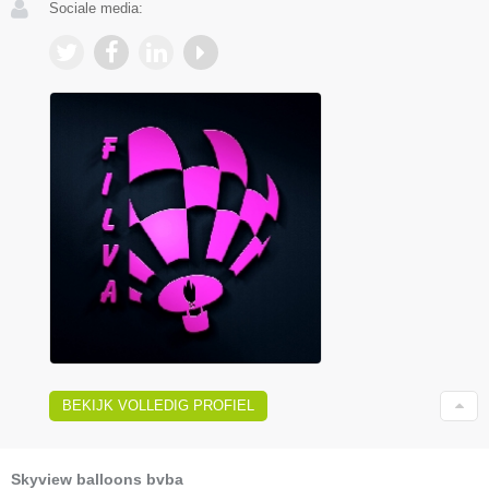
Sociale media:
BEKIJK VOLLEDIG PROFIEL
Skyview balloons bvba