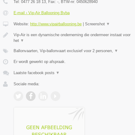
Tel:
0477 26 18 13
, Fax:
-
, BTW-nr:
0450628940
E-mail › Vip-Air Ballooning Bvba
Website:
http://www.vipairballooning.be
|
Screenshot
▼
Vip-Air is een dynamische onderneming die ondermeer instaat voor
het
▼
Ballonvaarten, Vip-ballonvaart exclusief voor 2 personen,
▼
Er wordt gewerkt op afspraak.
Laatste facebook posts
▼
Sociale media: