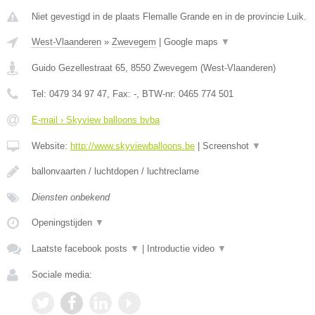
Niet gevestigd in de plaats Flemalle Grande en in de provincie Luik.
West-Vlaanderen
»
Zwevegem
|
Google maps
▼
Guido Gezellestraat 65
,
8550
Zwevegem
(
West-Vlaanderen
)
Tel:
0479 34 97 47
, Fax:
-
, BTW-nr:
0465 774 501
E-mail › Skyview balloons bvba
Website:
http://www.skyviewballoons.be
|
Screenshot
▼
ballonvaarten / luchtdopen / luchtreclame
Diensten onbekend
Openingstijden
▼
Laatste facebook posts
▼
|
Introductie video
▼
Sociale media: