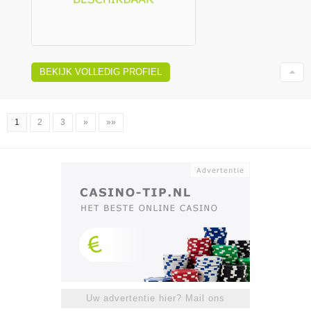
BEKIJK VOLLEDIG PROFIEL
1
2
3
»
»»
Uw advertentie hier? Mail ons