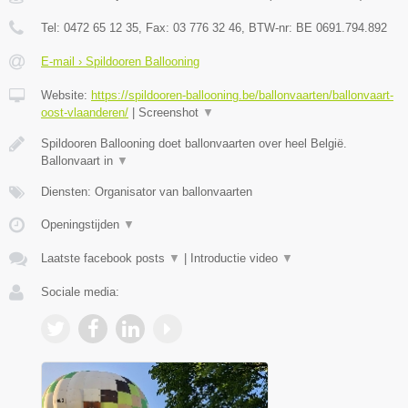
Tel:
0472 65 12 35
, Fax:
03 776 32 46
, BTW-nr:
BE 0691.794.892
E-mail › Spildooren Ballooning
Website:
https://spildooren-ballooning.be/ballonvaarten/ballonvaart-
oost-vlaanderen/
|
Screenshot
▼
Spildooren Ballooning doet ballonvaarten over heel België.
Ballonvaart in
▼
Diensten: Organisator van ballonvaarten
Openingstijden
▼
Laatste facebook posts
▼
|
Introductie video
▼
Sociale media: