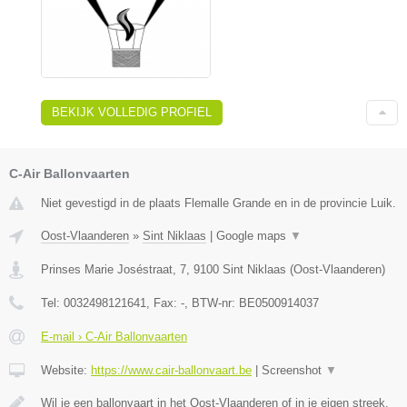
BEKIJK VOLLEDIG PROFIEL
C-Air Ballonvaarten
Niet gevestigd in de plaats Flemalle Grande en in de provincie Luik.
Oost-Vlaanderen
»
Sint Niklaas
|
Google maps
▼
Prinses Marie Joséstraat, 7
,
9100
Sint Niklaas
(
Oost-Vlaanderen
)
Tel:
0032498121641
, Fax:
-
, BTW-nr:
BE0500914037
E-mail › C-Air Ballonvaarten
Website:
https://www.cair-ballonvaart.be
|
Screenshot
▼
Wil je een ballonvaart in het Oost-Vlaanderen of in je eigen streek,