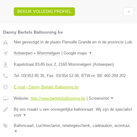
BEKIJK VOLLEDIG PROFIEL
Danny Bertels Ballooning bv
Niet gevestigd in de plaats Flemalle Grande en in de provincie Luik.
Antwerpen
»
Wommelgem
|
Google maps
▼
Kapelstraat 83-85 bus 2
,
2160
Wommelgem
(
Antwerpen
)
Tel:
03/353 85 35
, Fax:
03/354 53 06
, BTW-nr:
BE 460 284 202
E-mail › Danny Bertels Ballooning bv
Website:
http://www.bertelsballooning.be
|
Screenshot
▼
Bij ons maakt u een onvergetlijke ballonvaart. Wij zijn de specialist
voor
▼
Ballonvaart, Luchtreclame, relatiegeschenk, cadeaubon, avontuur,
▼