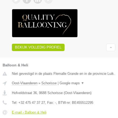
BEKIJK VOLLEDIG PROFIEL
Balloon & Heli
Niet gevestigd in de plaats Flemalle Grande en in de provincie Luik.
Oost-Vlaanderen
»
Schorisse
|
Google maps
▼
Hofveldstraat 36
,
9688
Schorisse
(
Oost-Vlaanderen
)
Tel:
+32 475 47 37 27
, Fax:
-
, BTW-nr:
BE455512295
E-mail › Balloon & Heli