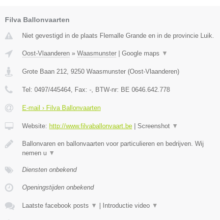
Filva Ballonvaarten
Niet gevestigd in de plaats Flemalle Grande en in de provincie Luik.
Oost-Vlaanderen
»
Waasmunster
|
Google maps
▼
Grote Baan 212
,
9250
Waasmunster
(
Oost-Vlaanderen
)
Tel:
0497/445464
, Fax:
-
, BTW-nr:
BE 0646.642.778
E-mail › Filva Ballonvaarten
Website:
http://www.filvaballonvaart.be
|
Screenshot
▼
Ballonvaren en ballonvaarten voor particulieren en bedrijven. Wij
nemen u
▼
Diensten onbekend
Openingstijden onbekend
Laatste facebook posts
▼
|
Introductie video
▼