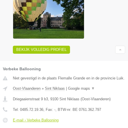
BEKIJK VOLLEDIG PROFIEL
Verbeke Ballooning
Niet gevestigd in de plaats Flemalle Grande en in de provincie Luik.
Oost-Vlaanderen
»
Sint Niklaas
|
Google maps
▼
Driegaaienstraat 9 b3
,
9100
Sint Niklaas
(
Oost-Vlaanderen
)
Tel:
0485.72.19.36
, Fax:
-
, BTW-nr:
BE 0761.362.797
E-mail › Verbeke Ballooning