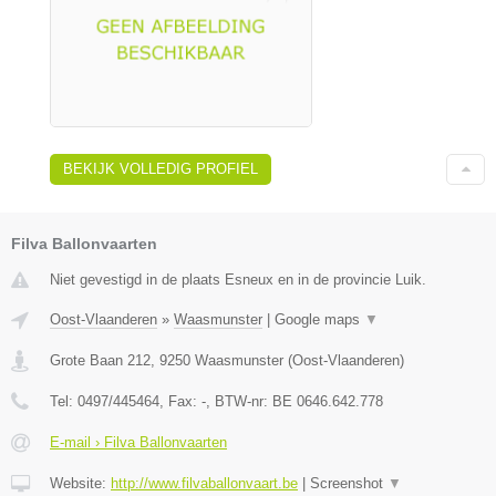
BEKIJK VOLLEDIG PROFIEL
Filva Ballonvaarten
Niet gevestigd in de plaats Esneux en in de provincie Luik.
Oost-Vlaanderen
»
Waasmunster
|
Google maps
▼
Grote Baan 212
,
9250
Waasmunster
(
Oost-Vlaanderen
)
Tel:
0497/445464
, Fax:
-
, BTW-nr:
BE 0646.642.778
E-mail › Filva Ballonvaarten
Website:
http://www.filvaballonvaart.be
|
Screenshot
▼