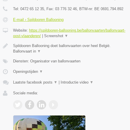
Tel:
0472 65 12 35
, Fax:
03 776 32 46
, BTW-nr:
BE 0691.794.892
E-mail › Spildooren Ballooning
Website:
https://spildooren-ballooning.be/ballonvaarten/ballonvaart-
oost-vlaanderen/
|
Screenshot
▼
Spildooren Ballooning doet ballonvaarten over heel België.
Ballonvaart in
▼
Diensten: Organisator van ballonvaarten
Openingstijden
▼
Laatste facebook posts
▼
|
Introductie video
▼
Sociale media: