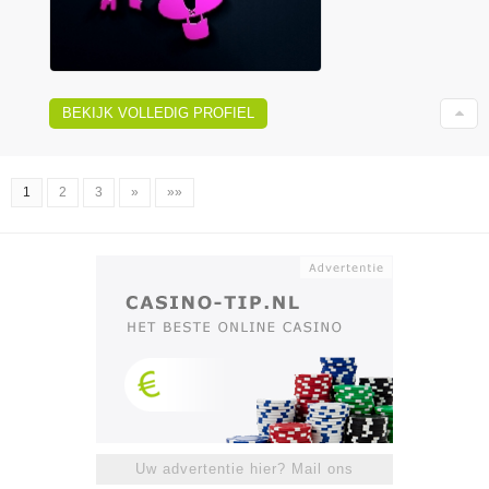
BEKIJK VOLLEDIG PROFIEL
1
2
3
»
»»
Uw advertentie hier? Mail ons