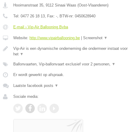
Hooimanstraat 35
,
9112
Sinaai Waas
(
Oost-Vlaanderen
)
Tel:
0477 26 18 13
, Fax:
-
, BTW-nr:
0450628940
E-mail › Vip-Air Ballooning Bvba
Website:
http://www.vipairballooning.be
|
Screenshot
▼
Vip-Air is een dynamische onderneming die ondermeer instaat voor
het
▼
Ballonvaarten, Vip-ballonvaart exclusief voor 2 personen,
▼
Er wordt gewerkt op afspraak.
Laatste facebook posts
▼
Sociale media: