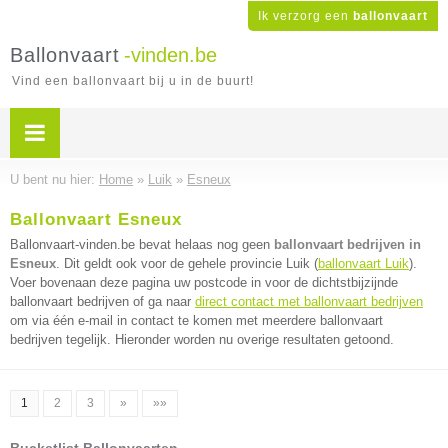
Ik verzorg een
ballonvaart
Ballonvaart
-vinden.be
Vind een ballonvaart bij u in de buurt!
U bent nu hier:
Home
»
Luik
»
Esneux
Ballonvaart Esneux
Ballonvaart-vinden.be bevat helaas nog geen
ballonvaart bedrijven in
Esneux
. Dit geldt ook voor de gehele provincie Luik (
ballonvaart Luik
).
Voer bovenaan deze pagina uw postcode in voor de dichtstbijzijnde
ballonvaart bedrijven of ga naar
direct contact met ballonvaart bedrijven
om via één e-mail in contact te komen met meerdere ballonvaart
bedrijven tegelijk. Hieronder worden nu overige resultaten getoond.
1
2
3
»
»»