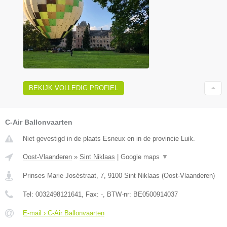
BEKIJK VOLLEDIG PROFIEL
C-Air Ballonvaarten
Niet gevestigd in de plaats Esneux en in de provincie Luik.
Oost-Vlaanderen
»
Sint Niklaas
|
Google maps
▼
Prinses Marie Joséstraat, 7
,
9100
Sint Niklaas
(
Oost-Vlaanderen
)
Tel:
0032498121641
, Fax:
-
, BTW-nr:
BE0500914037
E-mail › C-Air Ballonvaarten