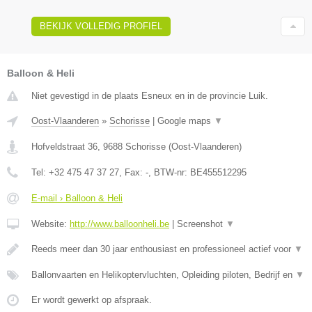
BEKIJK VOLLEDIG PROFIEL
Balloon & Heli
Niet gevestigd in de plaats Esneux en in de provincie Luik.
Oost-Vlaanderen
»
Schorisse
|
Google maps
▼
Hofveldstraat 36
,
9688
Schorisse
(
Oost-Vlaanderen
)
Tel:
+32 475 47 37 27
, Fax:
-
, BTW-nr:
BE455512295
E-mail › Balloon & Heli
Website:
http://www.balloonheli.be
|
Screenshot
▼
Reeds meer dan 30 jaar enthousiast en professioneel actief voor
▼
Ballonvaarten en Helikoptervluchten, Opleiding piloten, Bedrijf en
▼
Er wordt gewerkt op afspraak.