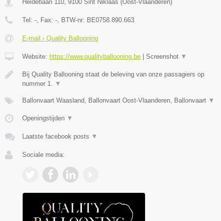
Heidebaan 110
,
9100
Sint Niklaas
(
Oost-Vlaanderen
)
Tel:
-
, Fax:
-
, BTW-nr:
BE0758.890.663
E-mail › Quality Ballooning
Website:
https://www.qualityballooning.be
|
Screenshot
▼
Bij Quality Ballooning staat de beleving van onze passagiers op
nummer 1.
▼
Ballonvaart Waasland, Ballonvaart Oost-Vlaanderen, Ballonvaart
▼
Openingstijden
▼
Laatste facebook posts
▼
Sociale media: