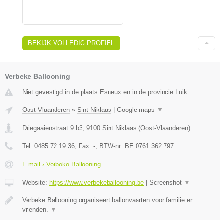
BEKIJK VOLLEDIG PROFIEL
Verbeke Ballooning
Niet gevestigd in de plaats Esneux en in de provincie Luik.
Oost-Vlaanderen
»
Sint Niklaas
|
Google maps
▼
Driegaaienstraat 9 b3
,
9100
Sint Niklaas
(
Oost-Vlaanderen
)
Tel:
0485.72.19.36
, Fax:
-
, BTW-nr:
BE 0761.362.797
E-mail › Verbeke Ballooning
Website:
https://www.verbekeballooning.be
|
Screenshot
▼
Verbeke Ballooning organiseert ballonvaarten voor familie en
vrienden.
▼