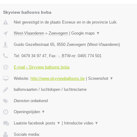
Skyview balloons bvba
Niet gevestigd in de plaats Esneux en in de provincie Luik.
West-Vlaanderen
»
Zwevegem
|
Google maps
▼
Guido Gezellestraat 65
,
8550
Zwevegem
(
West-Vlaanderen
)
Tel:
0479 34 97 47
, Fax:
-
, BTW-nr:
0465 774 501
E-mail › Skyview balloons bvba
Website:
http://www.skyviewballoons.be
|
Screenshot
▼
ballonvaarten / luchtdopen / luchtreclame
Diensten onbekend
Openingstijden
▼
Laatste facebook posts
▼
|
Introductie video
▼
Sociale media: