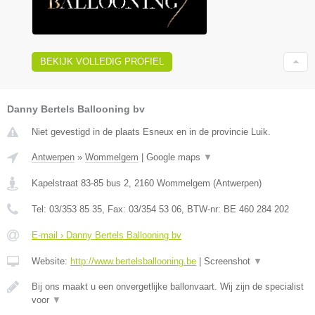
BEKIJK VOLLEDIG PROFIEL
Danny Bertels Ballooning bv
Niet gevestigd in de plaats Esneux en in de provincie Luik.
Antwerpen
»
Wommelgem
|
Google maps
▼
Kapelstraat 83-85 bus 2
,
2160
Wommelgem
(
Antwerpen
)
Tel:
03/353 85 35
, Fax:
03/354 53 06
, BTW-nr:
BE 460 284 202
E-mail › Danny Bertels Ballooning bv
Website:
http://www.bertelsballooning.be
|
Screenshot
▼
Bij ons maakt u een onvergetlijke ballonvaart. Wij zijn de specialist
voor
▼