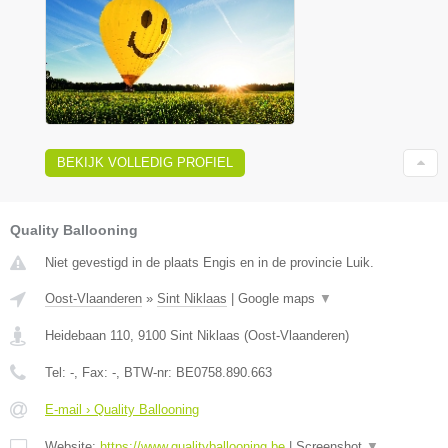
BEKIJK VOLLEDIG PROFIEL
Quality Ballooning
Niet gevestigd in de plaats Engis en in de provincie Luik.
Oost-Vlaanderen
»
Sint Niklaas
|
Google maps
▼
Heidebaan 110
,
9100
Sint Niklaas
(
Oost-Vlaanderen
)
Tel:
-
, Fax:
-
, BTW-nr:
BE0758.890.663
E-mail › Quality Ballooning
Website:
https://www.qualityballooning.be
|
Screenshot
▼