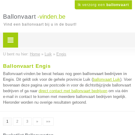
Ik verzorg een
ballonvaart
Ballonvaart
-vinden.be
Vind een ballonvaart bij u in de buurt!
U bent nu hier:
Home
»
Luik
»
Engis
Ballonvaart Engis
Ballonvaart-vinden.be bevat helaas nog geen
ballonvaart bedrijven in
Engis
. Dit geldt ook voor de gehele provincie Luik (
ballonvaart Luik
). Voer
bovenaan deze pagina uw postcode in voor de dichtstbijzijnde ballonvaart
bedrijven of ga naar
direct contact met ballonvaart bedrijven
om via één
e-mail in contact te komen met meerdere ballonvaart bedrijven tegelijk.
Hieronder worden nu overige resultaten getoond.
1
2
3
»
»»