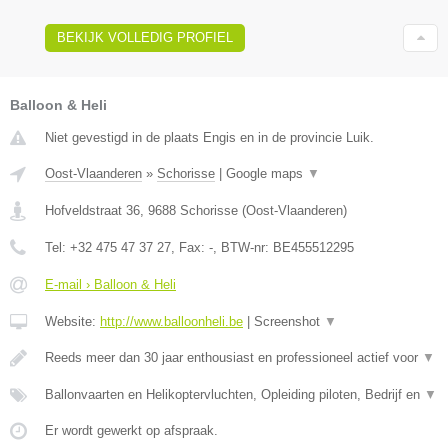
BEKIJK VOLLEDIG PROFIEL
Balloon & Heli
Niet gevestigd in de plaats Engis en in de provincie Luik.
Oost-Vlaanderen
»
Schorisse
|
Google maps
▼
Hofveldstraat 36
,
9688
Schorisse
(
Oost-Vlaanderen
)
Tel:
+32 475 47 37 27
, Fax:
-
, BTW-nr:
BE455512295
E-mail › Balloon & Heli
Website:
http://www.balloonheli.be
|
Screenshot
▼
Reeds meer dan 30 jaar enthousiast en professioneel actief voor
▼
Ballonvaarten en Helikoptervluchten, Opleiding piloten, Bedrijf en
▼
Er wordt gewerkt op afspraak.