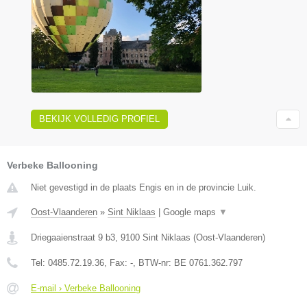
BEKIJK VOLLEDIG PROFIEL
Verbeke Ballooning
Niet gevestigd in de plaats Engis en in de provincie Luik.
Oost-Vlaanderen
»
Sint Niklaas
|
Google maps
▼
Driegaaienstraat 9 b3
,
9100
Sint Niklaas
(
Oost-Vlaanderen
)
Tel:
0485.72.19.36
, Fax:
-
, BTW-nr:
BE 0761.362.797
E-mail › Verbeke Ballooning