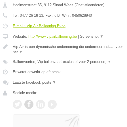
Hooimanstraat 35
,
9112
Sinaai Waas
(
Oost-Vlaanderen
)
Tel:
0477 26 18 13
, Fax:
-
, BTW-nr:
0450628940
E-mail › Vip-Air Ballooning Bvba
Website:
http://www.vipairballooning.be
|
Screenshot
▼
Vip-Air is een dynamische onderneming die ondermeer instaat voor
het
▼
Ballonvaarten, Vip-ballonvaart exclusief voor 2 personen,
▼
Er wordt gewerkt op afspraak.
Laatste facebook posts
▼
Sociale media: