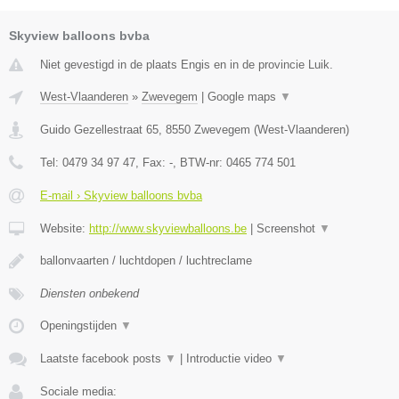
Skyview balloons bvba
Niet gevestigd in de plaats Engis en in de provincie Luik.
West-Vlaanderen
»
Zwevegem
|
Google maps
▼
Guido Gezellestraat 65
,
8550
Zwevegem
(
West-Vlaanderen
)
Tel:
0479 34 97 47
, Fax:
-
, BTW-nr:
0465 774 501
E-mail › Skyview balloons bvba
Website:
http://www.skyviewballoons.be
|
Screenshot
▼
ballonvaarten / luchtdopen / luchtreclame
Diensten onbekend
Openingstijden
▼
Laatste facebook posts
▼
|
Introductie video
▼
Sociale media: