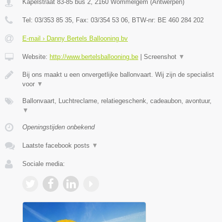
Kapelstraat 83-85 bus 2
,
2160
Wommelgem
(
Antwerpen
)
Tel:
03/353 85 35
, Fax:
03/354 53 06
, BTW-nr:
BE 460 284 202
E-mail › Danny Bertels Ballooning bv
Website:
http://www.bertelsballooning.be
|
Screenshot
▼
Bij ons maakt u een onvergetlijke ballonvaart. Wij zijn de specialist
voor
▼
Ballonvaart, Luchtreclame, relatiegeschenk, cadeaubon, avontuur,
▼
Openingstijden onbekend
Laatste facebook posts
▼
Sociale media: