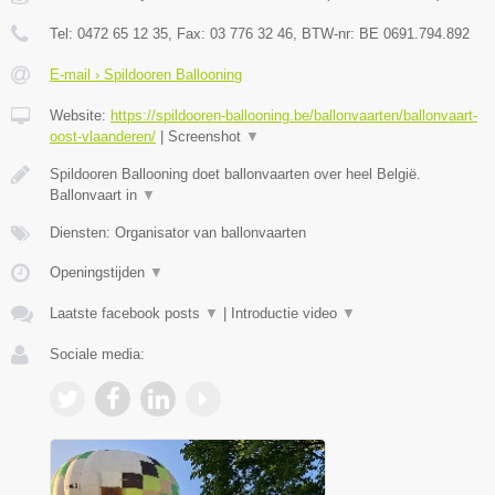
Tel:
0472 65 12 35
, Fax:
03 776 32 46
, BTW-nr:
BE 0691.794.892
E-mail › Spildooren Ballooning
Website:
https://spildooren-ballooning.be/ballonvaarten/ballonvaart-
oost-vlaanderen/
|
Screenshot
▼
Spildooren Ballooning doet ballonvaarten over heel België.
Ballonvaart in
▼
Diensten: Organisator van ballonvaarten
Openingstijden
▼
Laatste facebook posts
▼
|
Introductie video
▼
Sociale media: