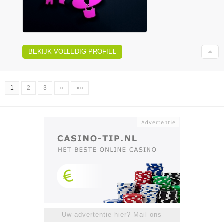
BEKIJK VOLLEDIG PROFIEL
1
2
3
»
»»
Uw advertentie hier? Mail ons