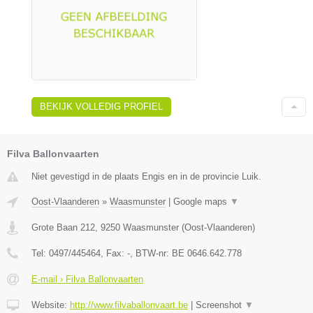
BEKIJK VOLLEDIG PROFIEL
Filva Ballonvaarten
Niet gevestigd in de plaats Engis en in de provincie Luik.
Oost-Vlaanderen
»
Waasmunster
|
Google maps
▼
Grote Baan 212
,
9250
Waasmunster
(
Oost-Vlaanderen
)
Tel:
0497/445464
, Fax:
-
, BTW-nr:
BE 0646.642.778
E-mail › Filva Ballonvaarten
Website:
http://www.filvaballonvaart.be
|
Screenshot
▼