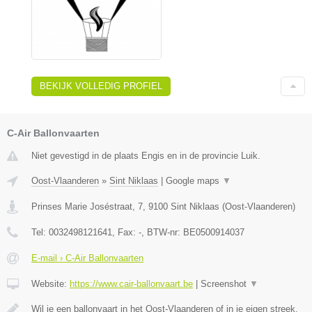
BEKIJK VOLLEDIG PROFIEL
C-Air Ballonvaarten
Niet gevestigd in de plaats Engis en in de provincie Luik.
Oost-Vlaanderen
»
Sint Niklaas
|
Google maps
▼
Prinses Marie Joséstraat, 7
,
9100
Sint Niklaas
(
Oost-Vlaanderen
)
Tel:
0032498121641
, Fax:
-
, BTW-nr:
BE0500914037
E-mail › C-Air Ballonvaarten
Website:
https://www.cair-ballonvaart.be
|
Screenshot
▼
Wil je een ballonvaart in het Oost-Vlaanderen of in je eigen streek,