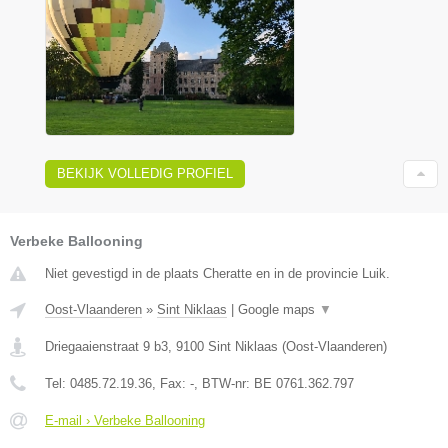
BEKIJK VOLLEDIG PROFIEL
Verbeke Ballooning
Niet gevestigd in de plaats Cheratte en in de provincie Luik.
Oost-Vlaanderen
»
Sint Niklaas
|
Google maps
▼
Driegaaienstraat 9 b3
,
9100
Sint Niklaas
(
Oost-Vlaanderen
)
Tel:
0485.72.19.36
, Fax:
-
, BTW-nr:
BE 0761.362.797
E-mail › Verbeke Ballooning