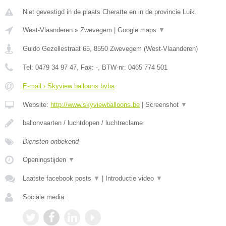
Niet gevestigd in de plaats Cheratte en in de provincie Luik.
West-Vlaanderen
»
Zwevegem
|
Google maps
▼
Guido Gezellestraat 65
,
8550
Zwevegem
(
West-Vlaanderen
)
Tel:
0479 34 97 47
, Fax:
-
, BTW-nr:
0465 774 501
E-mail › Skyview balloons bvba
Website:
http://www.skyviewballoons.be
|
Screenshot
▼
ballonvaarten / luchtdopen / luchtreclame
Diensten onbekend
Openingstijden
▼
Laatste facebook posts
▼
|
Introductie video
▼
Sociale media: