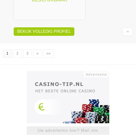
BEKIJK VOLLEDIG PROFIEL
1
2
3
»
»»
Uw advertentie hier? Mail ons