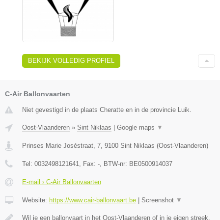
BEKIJK VOLLEDIG PROFIEL
C-Air Ballonvaarten
Niet gevestigd in de plaats Cheratte en in de provincie Luik.
Oost-Vlaanderen
»
Sint Niklaas
|
Google maps
▼
Prinses Marie Joséstraat, 7
,
9100
Sint Niklaas
(
Oost-Vlaanderen
)
Tel:
0032498121641
, Fax:
-
, BTW-nr:
BE0500914037
E-mail › C-Air Ballonvaarten
Website:
https://www.cair-ballonvaart.be
|
Screenshot
▼
Wil je een ballonvaart in het Oost-Vlaanderen of in je eigen streek,