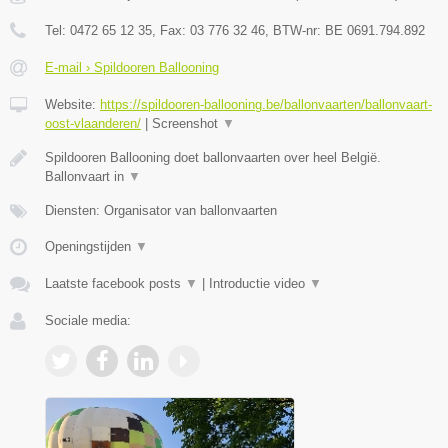
Tel:
0472 65 12 35
, Fax:
03 776 32 46
, BTW-nr:
BE 0691.794.892
E-mail › Spildooren Ballooning
Website:
https://spildooren-ballooning.be/ballonvaarten/ballonvaart-
oost-vlaanderen/
|
Screenshot
▼
Spildooren Ballooning doet ballonvaarten over heel België.
Ballonvaart in
▼
Diensten: Organisator van ballonvaarten
Openingstijden
▼
Laatste facebook posts
▼
|
Introductie video
▼
Sociale media: