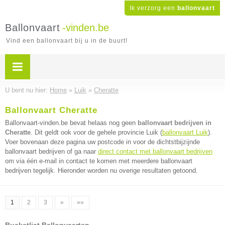
Ik verzorg een
ballonvaart
Ballonvaart
-vinden.be
Vind een ballonvaart bij u in de buurt!
U bent nu hier:
Home
»
Luik
»
Cheratte
Ballonvaart Cheratte
Ballonvaart-vinden.be bevat helaas nog geen
ballonvaart bedrijven in
Cheratte
. Dit geldt ook voor de gehele provincie Luik (
ballonvaart Luik
).
Voer bovenaan deze pagina uw postcode in voor de dichtstbijzijnde
ballonvaart bedrijven of ga naar
direct contact met ballonvaart bedrijven
om via één e-mail in contact te komen met meerdere ballonvaart
bedrijven tegelijk. Hieronder worden nu overige resultaten getoond.
1
2
3
»
»»