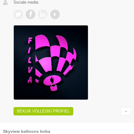
Sociale media:
BEKIJK VOLLEDIG PROFIEL
Skyview balloons bvba