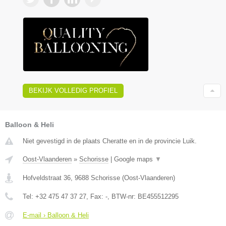
BEKIJK VOLLEDIG PROFIEL
Balloon & Heli
Niet gevestigd in de plaats Cheratte en in de provincie Luik.
Oost-Vlaanderen
»
Schorisse
|
Google maps
▼
Hofveldstraat 36
,
9688
Schorisse
(
Oost-Vlaanderen
)
Tel:
+32 475 47 37 27
, Fax:
-
, BTW-nr:
BE455512295
E-mail › Balloon & Heli