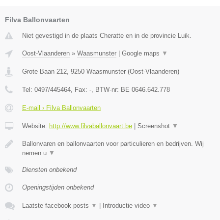
Filva Ballonvaarten
Niet gevestigd in de plaats Cheratte en in de provincie Luik.
Oost-Vlaanderen
»
Waasmunster
|
Google maps
▼
Grote Baan 212
,
9250
Waasmunster
(
Oost-Vlaanderen
)
Tel:
0497/445464
, Fax:
-
, BTW-nr:
BE 0646.642.778
E-mail › Filva Ballonvaarten
Website:
http://www.filvaballonvaart.be
|
Screenshot
▼
Ballonvaren en ballonvaarten voor particulieren en bedrijven. Wij
nemen u
▼
Diensten onbekend
Openingstijden onbekend
Laatste facebook posts
▼
|
Introductie video
▼