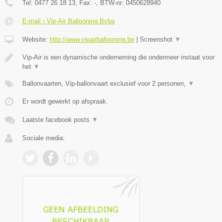
Tel:
0477 26 18 13
, Fax:
-
, BTW-nr:
0450628940
E-mail › Vip-Air Ballooning Bvba
Website:
http://www.vipairballooning.be
|
Screenshot
▼
Vip-Air is een dynamische onderneming die ondermeer instaat voor
het
▼
Ballonvaarten, Vip-ballonvaart exclusief voor 2 personen,
▼
Er wordt gewerkt op afspraak.
Laatste facebook posts
▼
Sociale media: