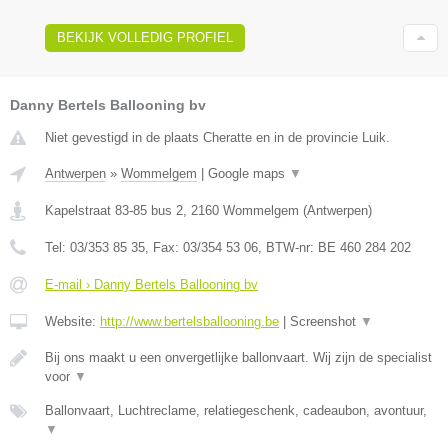
BEKIJK VOLLEDIG PROFIEL
Danny Bertels Ballooning bv
Niet gevestigd in de plaats Cheratte en in de provincie Luik.
Antwerpen
»
Wommelgem
|
Google maps
▼
Kapelstraat 83-85 bus 2
,
2160
Wommelgem
(
Antwerpen
)
Tel:
03/353 85 35
, Fax:
03/354 53 06
, BTW-nr:
BE 460 284 202
E-mail › Danny Bertels Ballooning bv
Website:
http://www.bertelsballooning.be
|
Screenshot
▼
Bij ons maakt u een onvergetlijke ballonvaart. Wij zijn de specialist
voor
▼
Ballonvaart, Luchtreclame, relatiegeschenk, cadeaubon, avontuur,
▼