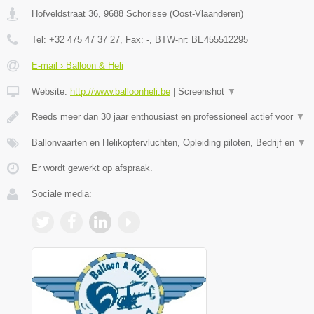
Hofveldstraat 36
,
9688
Schorisse
(
Oost-Vlaanderen
)
Tel:
+32 475 47 37 27
, Fax:
-
, BTW-nr:
BE455512295
E-mail › Balloon & Heli
Website:
http://www.balloonheli.be
|
Screenshot
▼
Reeds meer dan 30 jaar enthousiast en professioneel actief voor
▼
Ballonvaarten en Helikoptervluchten, Opleiding piloten, Bedrijf en
▼
Er wordt gewerkt op afspraak.
Sociale media: