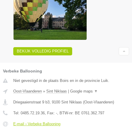
BEKIJK VOLLEDIG PROFIEL
Verbeke Ballooning
Niet gevestigd in de plaats Boirs en in de provincie Luik.
Oost-Vlaanderen
»
Sint Niklaas
|
Google maps
▼
Driegaaienstraat 9 b3
,
9100
Sint Niklaas
(
Oost-Vlaanderen
)
Tel:
0485.72.19.36
, Fax:
-
, BTW-nr:
BE 0761.362.797
E-mail › Verbeke Ballooning