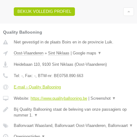
BEKIJK VOLLEDIG PROFIEL
Quality Ballooning
Niet gevestigd in de plaats Boirs en in de provincie Luik.
Oost-Vlaanderen
»
Sint Niklaas
|
Google maps
▼
Heidebaan 110
,
9100
Sint Niklaas
(
Oost-Vlaanderen
)
Tel:
-
, Fax:
-
, BTW-nr:
BE0758.890.663
E-mail › Quality Ballooning
Website:
https://www.qualityballooning.be
|
Screenshot
▼
Bij Quality Ballooning staat de beleving van onze passagiers op
nummer 1.
▼
Ballonvaart Waasland, Ballonvaart Oost-Vlaanderen, Ballonvaart
▼
Openingstijden
▼