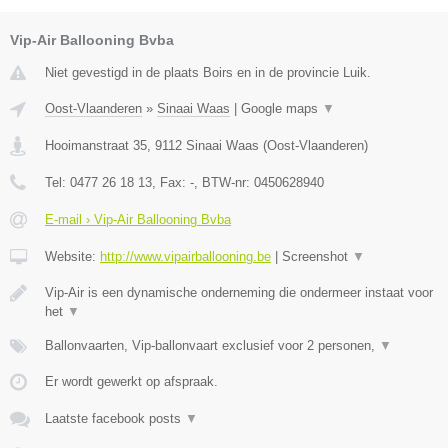
Vip-Air Ballooning Bvba
Niet gevestigd in de plaats Boirs en in de provincie Luik.
Oost-Vlaanderen
»
Sinaai Waas
|
Google maps
▼
Hooimanstraat 35
,
9112
Sinaai Waas
(
Oost-Vlaanderen
)
Tel:
0477 26 18 13
, Fax:
-
, BTW-nr:
0450628940
E-mail › Vip-Air Ballooning Bvba
Website:
http://www.vipairballooning.be
|
Screenshot
▼
Vip-Air is een dynamische onderneming die ondermeer instaat voor
het
▼
Ballonvaarten, Vip-ballonvaart exclusief voor 2 personen,
▼
Er wordt gewerkt op afspraak.
Laatste facebook posts
▼