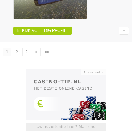
BEKIJK VOLLEDIG PROFIEL
1
2
3
»
»»
Uw advertentie hier? Mail ons