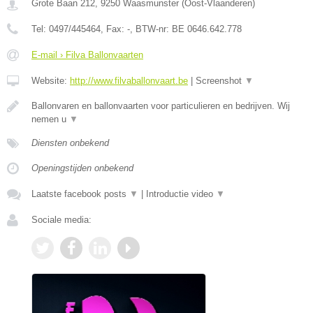
Grote Baan 212
,
9250
Waasmunster
(
Oost-Vlaanderen
)
Tel:
0497/445464
, Fax:
-
, BTW-nr:
BE 0646.642.778
E-mail › Filva Ballonvaarten
Website:
http://www.filvaballonvaart.be
|
Screenshot
▼
Ballonvaren en ballonvaarten voor particulieren en bedrijven. Wij
nemen u
▼
Diensten onbekend
Openingstijden onbekend
Laatste facebook posts
▼
|
Introductie video
▼
Sociale media: