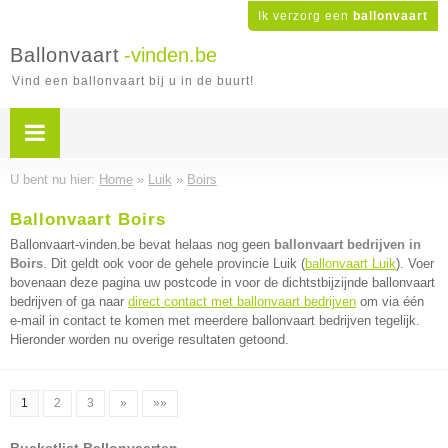
Ik verzorg een
ballonvaart
Ballonvaart
-vinden.be
Vind een ballonvaart bij u in de buurt!
U bent nu hier:
Home
»
Luik
»
Boirs
Ballonvaart Boirs
Ballonvaart-vinden.be bevat helaas nog geen
ballonvaart bedrijven in
Boirs
. Dit geldt ook voor de gehele provincie Luik (
ballonvaart Luik
). Voer
bovenaan deze pagina uw postcode in voor de dichtstbijzijnde ballonvaart
bedrijven of ga naar
direct contact met ballonvaart bedrijven
om via één
e-mail in contact te komen met meerdere ballonvaart bedrijven tegelijk.
Hieronder worden nu overige resultaten getoond.
1
2
3
»
»»