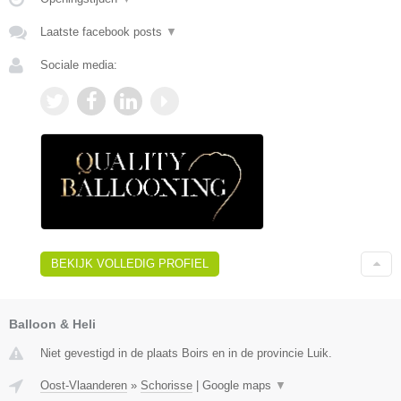
Laatste facebook posts
▼
Sociale media:
BEKIJK VOLLEDIG PROFIEL
Balloon & Heli
Niet gevestigd in de plaats Boirs en in de provincie Luik.
Oost-Vlaanderen
»
Schorisse
|
Google maps
▼