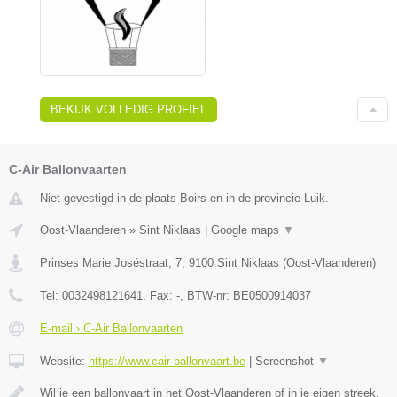
BEKIJK VOLLEDIG PROFIEL
C-Air Ballonvaarten
Niet gevestigd in de plaats Boirs en in de provincie Luik.
Oost-Vlaanderen
»
Sint Niklaas
|
Google maps
▼
Prinses Marie Joséstraat, 7
,
9100
Sint Niklaas
(
Oost-Vlaanderen
)
Tel:
0032498121641
, Fax:
-
, BTW-nr:
BE0500914037
E-mail › C-Air Ballonvaarten
Website:
https://www.cair-ballonvaart.be
|
Screenshot
▼
Wil je een ballonvaart in het Oost-Vlaanderen of in je eigen streek,