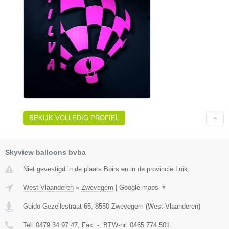
BEKIJK VOLLEDIG PROFIEL
Skyview balloons bvba
Niet gevestigd in de plaats Boirs en in de provincie Luik.
West-Vlaanderen
»
Zwevegem
|
Google maps
▼
Guido Gezellestraat 65
,
8550
Zwevegem
(
West-Vlaanderen
)
Tel:
0479 34 97 47
, Fax:
-
, BTW-nr:
0465 774 501