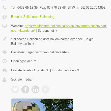
Tel:
0472 65 12 35
, Fax:
03 776 32 46
, BTW-nr:
BE 0691.794.892
E-mail › Spildooren Ballooning
Website:
https://spildooren-ballooning.be/ballonvaarten/ballonvaart-
oost-vlaanderen/
|
Screenshot
▼
Spildooren Ballooning doet ballonvaarten over heel België.
Ballonvaart in
▼
Diensten: Organisator van ballonvaarten
Openingstijden
▼
Laatste facebook posts
▼
|
Introductie video
▼
Sociale media: