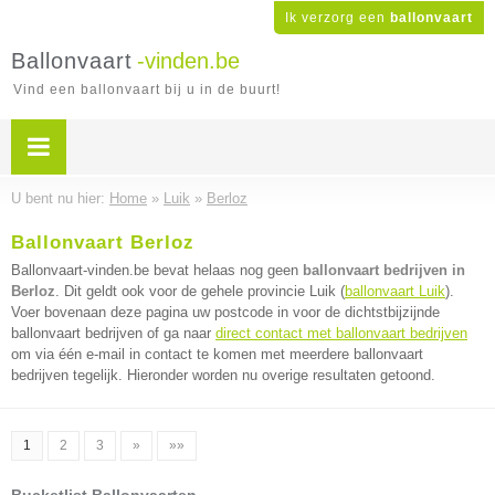
Ik verzorg een
ballonvaart
Ballonvaart
-vinden.be
Vind een ballonvaart bij u in de buurt!
U bent nu hier:
Home
»
Luik
»
Berloz
Ballonvaart Berloz
Ballonvaart-vinden.be bevat helaas nog geen
ballonvaart bedrijven in
Berloz
. Dit geldt ook voor de gehele provincie Luik (
ballonvaart Luik
).
Voer bovenaan deze pagina uw postcode in voor de dichtstbijzijnde
ballonvaart bedrijven of ga naar
direct contact met ballonvaart bedrijven
om via één e-mail in contact te komen met meerdere ballonvaart
bedrijven tegelijk. Hieronder worden nu overige resultaten getoond.
1
2
3
»
»»