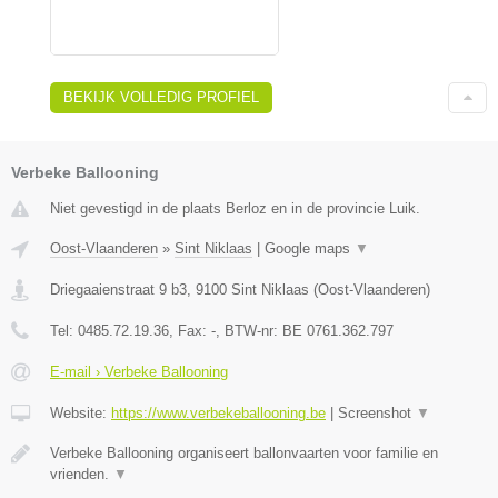
BEKIJK VOLLEDIG PROFIEL
Verbeke Ballooning
Niet gevestigd in de plaats Berloz en in de provincie Luik.
Oost-Vlaanderen
»
Sint Niklaas
|
Google maps
▼
Driegaaienstraat 9 b3
,
9100
Sint Niklaas
(
Oost-Vlaanderen
)
Tel:
0485.72.19.36
, Fax:
-
, BTW-nr:
BE 0761.362.797
E-mail › Verbeke Ballooning
Website:
https://www.verbekeballooning.be
|
Screenshot
▼
Verbeke Ballooning organiseert ballonvaarten voor familie en
vrienden.
▼