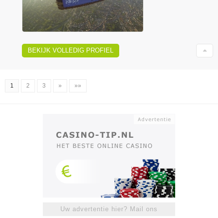
BEKIJK VOLLEDIG PROFIEL
1
2
3
»
»»
Uw advertentie hier? Mail ons