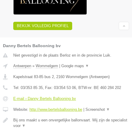
BEKIJK VOLLEDIG PROFIEL
Danny Bertels Ballooning bv
Niet gevestigd in de plaats Berloz en in de provincie Luik.
Antwerpen
»
Wommelgem
|
Google maps
▼
Kapelstraat 83-85 bus 2
,
2160
Wommelgem
(
Antwerpen
)
Tel:
03/353 85 35
, Fax:
03/354 53 06
, BTW-nr:
BE 460 284 202
E-mail › Danny Bertels Ballooning bv
Website:
http://www.bertelsballooning.be
|
Screenshot
▼
Bij ons maakt u een onvergetlijke ballonvaart. Wij zijn de specialist
voor
▼