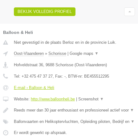
BEKIJK VOLLEDIG PROFIEL
Balloon & Heli
Niet gevestigd in de plaats Berloz en in de provincie Luik.
Oost-Vlaanderen
»
Schorisse
|
Google maps
▼
Hofveldstraat 36
,
9688
Schorisse
(
Oost-Vlaanderen
)
Tel:
+32 475 47 37 27
, Fax:
-
, BTW-nr:
BE455512295
E-mail › Balloon & Heli
Website:
http://www.balloonheli.be
|
Screenshot
▼
Reeds meer dan 30 jaar enthousiast en professioneel actief voor
▼
Ballonvaarten en Helikoptervluchten, Opleiding piloten, Bedrijf en
▼
Er wordt gewerkt op afspraak.