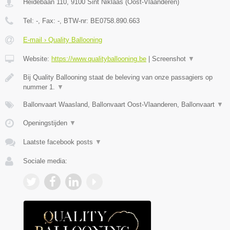
Heidebaan 110
,
9100
Sint Niklaas
(
Oost-Vlaanderen
)
Tel:
-
, Fax:
-
, BTW-nr:
BE0758.890.663
E-mail › Quality Ballooning
Website:
https://www.qualityballooning.be
|
Screenshot
▼
Bij Quality Ballooning staat de beleving van onze passagiers op
nummer 1.
▼
Ballonvaart Waasland, Ballonvaart Oost-Vlaanderen, Ballonvaart
▼
Openingstijden
▼
Laatste facebook posts
▼
Sociale media: