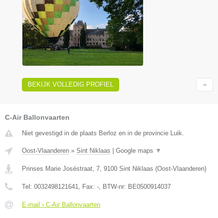
BEKIJK VOLLEDIG PROFIEL
C-Air Ballonvaarten
Niet gevestigd in de plaats Berloz en in de provincie Luik.
Oost-Vlaanderen
»
Sint Niklaas
|
Google maps
▼
Prinses Marie Joséstraat, 7
,
9100
Sint Niklaas
(
Oost-Vlaanderen
)
Tel:
0032498121641
, Fax:
-
, BTW-nr:
BE0500914037
E-mail › C-Air Ballonvaarten