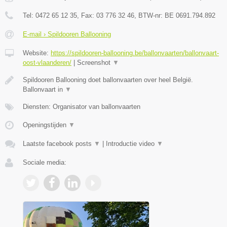
Tel:
0472 65 12 35
, Fax:
03 776 32 46
, BTW-nr:
BE 0691.794.892
E-mail › Spildooren Ballooning
Website:
https://spildooren-ballooning.be/ballonvaarten/ballonvaart-
oost-vlaanderen/
|
Screenshot
▼
Spildooren Ballooning doet ballonvaarten over heel België.
Ballonvaart in
▼
Diensten: Organisator van ballonvaarten
Openingstijden
▼
Laatste facebook posts
▼
|
Introductie video
▼
Sociale media: