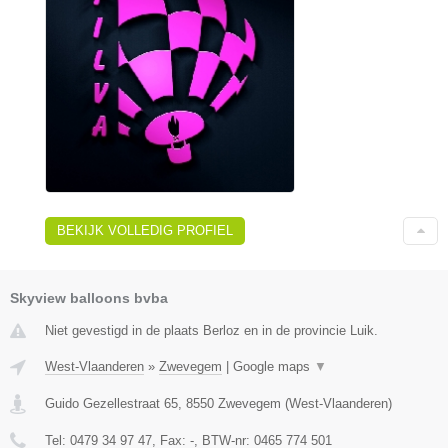
BEKIJK VOLLEDIG PROFIEL
Skyview balloons bvba
Niet gevestigd in de plaats Berloz en in de provincie Luik.
West-Vlaanderen
»
Zwevegem
|
Google maps
▼
Guido Gezellestraat 65
,
8550
Zwevegem
(
West-Vlaanderen
)
Tel:
0479 34 97 47
, Fax:
-
, BTW-nr:
0465 774 501