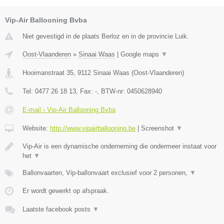
Vip-Air Ballooning Bvba
Niet gevestigd in de plaats Berloz en in de provincie Luik.
Oost-Vlaanderen
»
Sinaai Waas
|
Google maps
▼
Hooimanstraat 35
,
9112
Sinaai Waas
(
Oost-Vlaanderen
)
Tel:
0477 26 18 13
, Fax:
-
, BTW-nr:
0450628940
E-mail › Vip-Air Ballooning Bvba
Website:
http://www.vipairballooning.be
|
Screenshot
▼
Vip-Air is een dynamische onderneming die ondermeer instaat voor
het
▼
Ballonvaarten, Vip-ballonvaart exclusief voor 2 personen,
▼
Er wordt gewerkt op afspraak.
Laatste facebook posts
▼