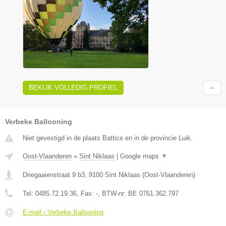
BEKIJK VOLLEDIG PROFIEL
Verbeke Ballooning
Niet gevestigd in de plaats Battice en in de provincie Luik.
Oost-Vlaanderen
»
Sint Niklaas
|
Google maps
▼
Driegaaienstraat 9 b3
,
9100
Sint Niklaas
(
Oost-Vlaanderen
)
Tel:
0485.72.19.36
, Fax:
-
, BTW-nr:
BE 0761.362.797
E-mail › Verbeke Ballooning