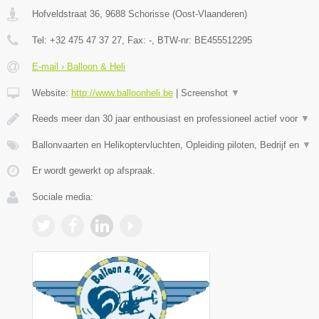
Hofveldstraat 36
,
9688
Schorisse
(
Oost-Vlaanderen
)
Tel:
+32 475 47 37 27
, Fax:
-
, BTW-nr:
BE455512295
E-mail › Balloon & Heli
Website:
http://www.balloonheli.be
|
Screenshot
▼
Reeds meer dan 30 jaar enthousiast en professioneel actief voor
▼
Ballonvaarten en Helikoptervluchten, Opleiding piloten, Bedrijf en
▼
Er wordt gewerkt op afspraak.
Sociale media: