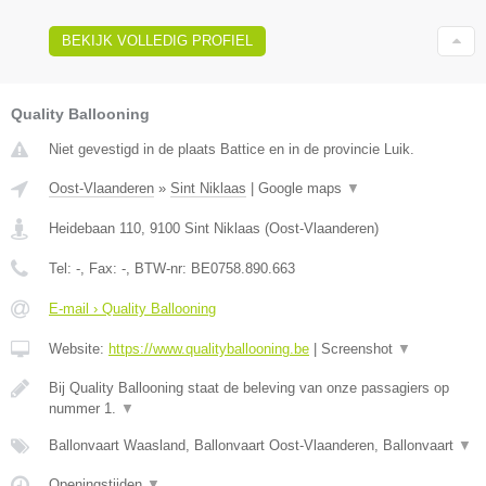
BEKIJK VOLLEDIG PROFIEL
Quality Ballooning
Niet gevestigd in de plaats Battice en in de provincie Luik.
Oost-Vlaanderen
»
Sint Niklaas
|
Google maps
▼
Heidebaan 110
,
9100
Sint Niklaas
(
Oost-Vlaanderen
)
Tel:
-
, Fax:
-
, BTW-nr:
BE0758.890.663
E-mail › Quality Ballooning
Website:
https://www.qualityballooning.be
|
Screenshot
▼
Bij Quality Ballooning staat de beleving van onze passagiers op
nummer 1.
▼
Ballonvaart Waasland, Ballonvaart Oost-Vlaanderen, Ballonvaart
▼
Openingstijden
▼