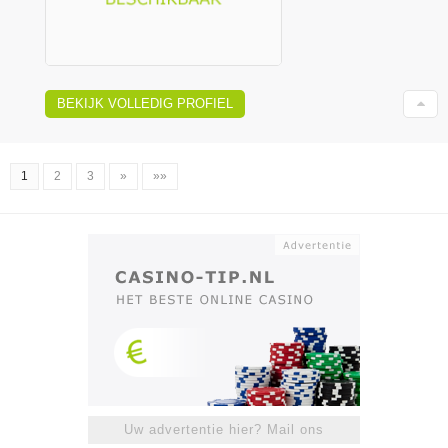
BEKIJK VOLLEDIG PROFIEL
1
2
3
»
»»
Uw advertentie hier? Mail ons