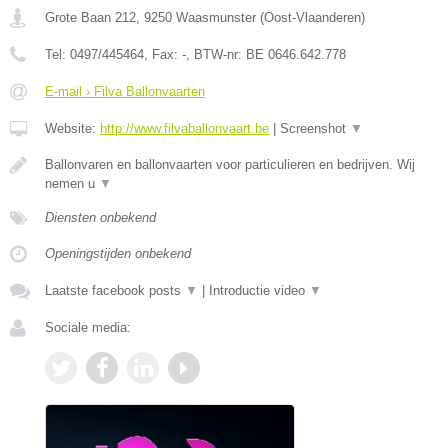
Grote Baan 212
,
9250
Waasmunster
(
Oost-Vlaanderen
)
Tel:
0497/445464
, Fax:
-
, BTW-nr:
BE 0646.642.778
E-mail › Filva Ballonvaarten
Website:
http://www.filvaballonvaart.be
|
Screenshot
▼
Ballonvaren en ballonvaarten voor particulieren en bedrijven. Wij
nemen u
▼
Diensten onbekend
Openingstijden onbekend
Laatste facebook posts
▼
|
Introductie video
▼
Sociale media: