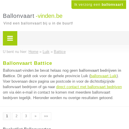
Ik verzorg een
ballonvaart
Ballonvaart
-vinden.be
Vind een ballonvaart bij u in de buurt!
U bent nu hier:
Home
»
Luik
»
Battice
Ballonvaart Battice
Ballonvaart-vinden.be bevat helaas nog geen
ballonvaart bedrijven in
Battice
. Dit geldt ook voor de gehele provincie Luik (
ballonvaart Luik
).
Voer bovenaan deze pagina uw postcode in voor de dichtstbijzijnde
ballonvaart bedrijven of ga naar
direct contact met ballonvaart bedrijven
om via één e-mail in contact te komen met meerdere ballonvaart
bedrijven tegelijk. Hieronder worden nu overige resultaten getoond.
1
2
3
»
»»