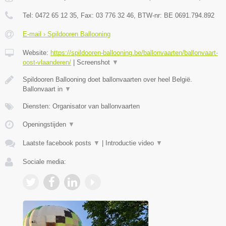
Tel:
0472 65 12 35
, Fax:
03 776 32 46
, BTW-nr:
BE 0691.794.892
E-mail › Spildooren Ballooning
Website:
https://spildooren-ballooning.be/ballonvaarten/ballonvaart-
oost-vlaanderen/
|
Screenshot
▼
Spildooren Ballooning doet ballonvaarten over heel België.
Ballonvaart in
▼
Diensten: Organisator van ballonvaarten
Openingstijden
▼
Laatste facebook posts
▼
|
Introductie video
▼
Sociale media: