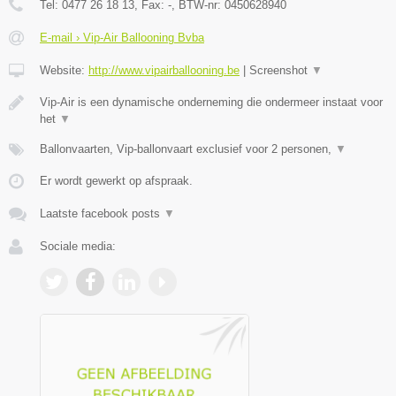
Tel:
0477 26 18 13
, Fax:
-
, BTW-nr:
0450628940
E-mail › Vip-Air Ballooning Bvba
Website:
http://www.vipairballooning.be
|
Screenshot
▼
Vip-Air is een dynamische onderneming die ondermeer instaat voor
het
▼
Ballonvaarten, Vip-ballonvaart exclusief voor 2 personen,
▼
Er wordt gewerkt op afspraak.
Laatste facebook posts
▼
Sociale media: