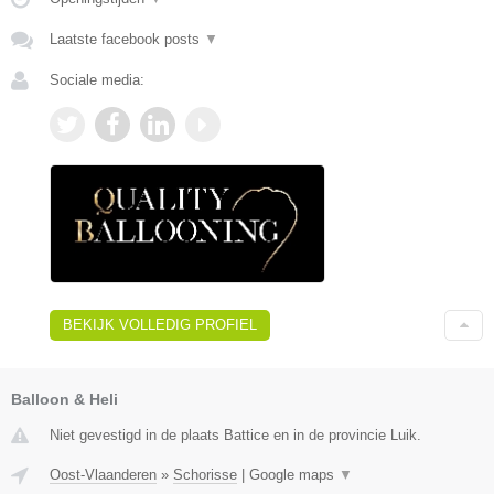
Laatste facebook posts
▼
Sociale media:
BEKIJK VOLLEDIG PROFIEL
Balloon & Heli
Niet gevestigd in de plaats Battice en in de provincie Luik.
Oost-Vlaanderen
»
Schorisse
|
Google maps
▼