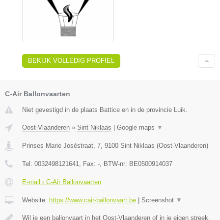
BEKIJK VOLLEDIG PROFIEL
C-Air Ballonvaarten
Niet gevestigd in de plaats Battice en in de provincie Luik.
Oost-Vlaanderen
»
Sint Niklaas
|
Google maps
▼
Prinses Marie Joséstraat, 7
,
9100
Sint Niklaas
(
Oost-Vlaanderen
)
Tel:
0032498121641
, Fax:
-
, BTW-nr:
BE0500914037
E-mail › C-Air Ballonvaarten
Website:
https://www.cair-ballonvaart.be
|
Screenshot
▼
Wil je een ballonvaart in het Oost-Vlaanderen of in je eigen streek,