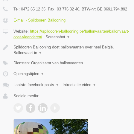
Tel:
0472 65 12 35
, Fax:
03 776 32 46
, BTW-nr:
BE 0691.794.892
E-mail › Spildooren Ballooning
Website:
https://spildooren-ballooning.be/ballonvaarten/ballonvaart-
oost-vlaanderen/
|
Screenshot
▼
Spildooren Ballooning doet ballonvaarten over heel België.
Ballonvaart in
▼
Diensten: Organisator van ballonvaarten
Openingstijden
▼
Laatste facebook posts
▼
|
Introductie video
▼
Sociale media: