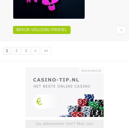
BEKIJK VOLLEDIG PROFIEL
1
2
3
»
»»
Uw advertentie hier? Mail ons