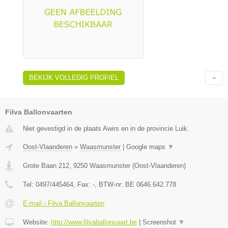
BEKIJK VOLLEDIG PROFIEL
Filva Ballonvaarten
Niet gevestigd in de plaats Awirs en in de provincie Luik.
Oost-Vlaanderen
»
Waasmunster
|
Google maps
▼
Grote Baan 212
,
9250
Waasmunster
(
Oost-Vlaanderen
)
Tel:
0497/445464
, Fax:
-
, BTW-nr:
BE 0646.642.778
E-mail › Filva Ballonvaarten
Website:
http://www.filvaballonvaart.be
|
Screenshot
▼