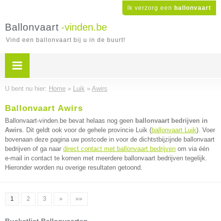
Ik verzorg een
ballonvaart
Ballonvaart
-vinden.be
Vind een ballonvaart bij u in de buurt!
U bent nu hier:
Home
»
Luik
»
Awirs
Ballonvaart Awirs
Ballonvaart-vinden.be bevat helaas nog geen
ballonvaart bedrijven in
Awirs
. Dit geldt ook voor de gehele provincie Luik (
ballonvaart Luik
). Voer
bovenaan deze pagina uw postcode in voor de dichtstbijzijnde ballonvaart
bedrijven of ga naar
direct contact met ballonvaart bedrijven
om via één
e-mail in contact te komen met meerdere ballonvaart bedrijven tegelijk.
Hieronder worden nu overige resultaten getoond.
1
2
3
»
»»