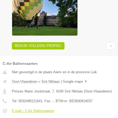
BEKIJK VOLLEDIG PROFIEL
C-Air Ballonvaarten
Niet gevestigd in de plaats Awirs en in de provincie Luik.
Oost-Vlaanderen
»
Sint Niklaas
|
Google maps
▼
Prinses Marie Joséstraat, 7
,
9100
Sint Niklaas
(
Oost-Vlaanderen
)
Tel:
0032498121641
, Fax:
-
, BTW-nr:
BE0500914037
E-mail › C-Air Ballonvaarten