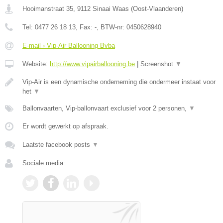
Hooimanstraat 35
,
9112
Sinaai Waas
(
Oost-Vlaanderen
)
Tel:
0477 26 18 13
, Fax:
-
, BTW-nr:
0450628940
E-mail › Vip-Air Ballooning Bvba
Website:
http://www.vipairballooning.be
|
Screenshot
▼
Vip-Air is een dynamische onderneming die ondermeer instaat voor
het
▼
Ballonvaarten, Vip-ballonvaart exclusief voor 2 personen,
▼
Er wordt gewerkt op afspraak.
Laatste facebook posts
▼
Sociale media: