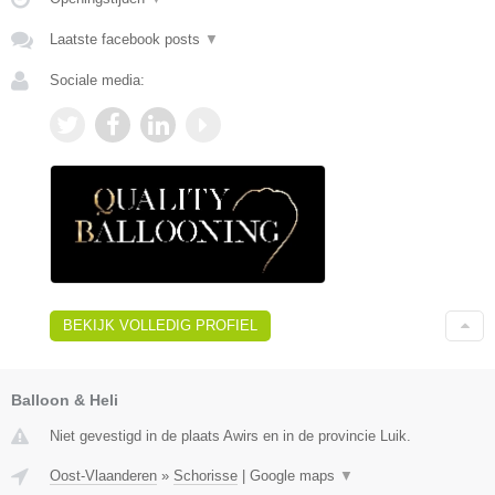
Laatste facebook posts
▼
Sociale media:
BEKIJK VOLLEDIG PROFIEL
Balloon & Heli
Niet gevestigd in de plaats Awirs en in de provincie Luik.
Oost-Vlaanderen
»
Schorisse
|
Google maps
▼