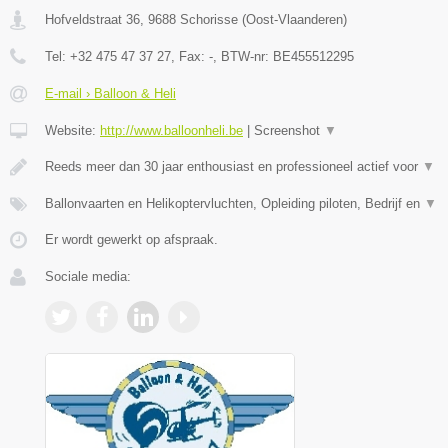
Hofveldstraat 36
,
9688
Schorisse
(
Oost-Vlaanderen
)
Tel:
+32 475 47 37 27
, Fax:
-
, BTW-nr:
BE455512295
E-mail › Balloon & Heli
Website:
http://www.balloonheli.be
|
Screenshot
▼
Reeds meer dan 30 jaar enthousiast en professioneel actief voor
▼
Ballonvaarten en Helikoptervluchten, Opleiding piloten, Bedrijf en
▼
Er wordt gewerkt op afspraak.
Sociale media: