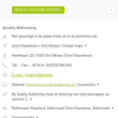
BEKIJK VOLLEDIG PROFIEL
Quality Ballooning
Niet gevestigd in de plaats Awirs en in de provincie Luik.
Oost-Vlaanderen
»
Sint Niklaas
|
Google maps
▼
Heidebaan 110
,
9100
Sint Niklaas
(
Oost-Vlaanderen
)
Tel:
-
, Fax:
-
, BTW-nr:
BE0758.890.663
E-mail › Quality Ballooning
Website:
https://www.qualityballooning.be
|
Screenshot
▼
Bij Quality Ballooning staat de beleving van onze passagiers op
nummer 1.
▼
Ballonvaart Waasland, Ballonvaart Oost-Vlaanderen, Ballonvaart
▼
Openingstijden
▼