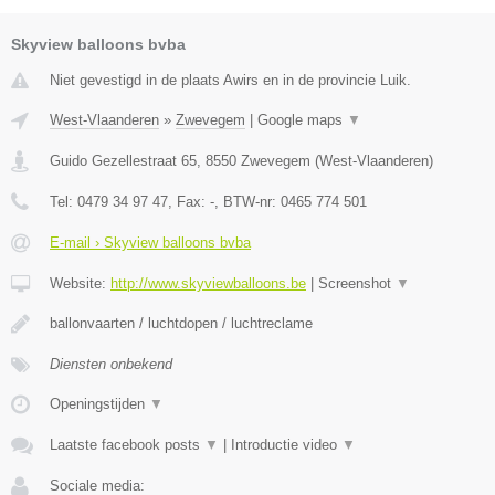
Skyview balloons bvba
Niet gevestigd in de plaats Awirs en in de provincie Luik.
West-Vlaanderen
»
Zwevegem
|
Google maps
▼
Guido Gezellestraat 65
,
8550
Zwevegem
(
West-Vlaanderen
)
Tel:
0479 34 97 47
, Fax:
-
, BTW-nr:
0465 774 501
E-mail › Skyview balloons bvba
Website:
http://www.skyviewballoons.be
|
Screenshot
▼
ballonvaarten / luchtdopen / luchtreclame
Diensten onbekend
Openingstijden
▼
Laatste facebook posts
▼
|
Introductie video
▼
Sociale media: