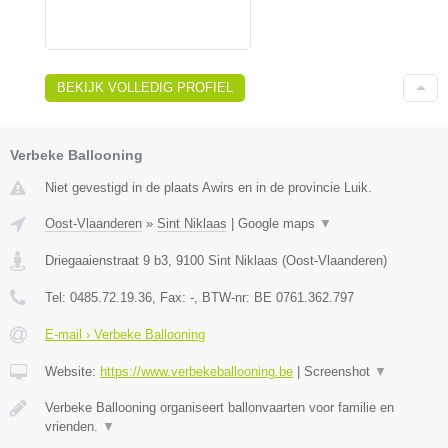
BEKIJK VOLLEDIG PROFIEL
Verbeke Ballooning
Niet gevestigd in de plaats Awirs en in de provincie Luik.
Oost-Vlaanderen
»
Sint Niklaas
|
Google maps
▼
Driegaaienstraat 9 b3
,
9100
Sint Niklaas
(
Oost-Vlaanderen
)
Tel:
0485.72.19.36
, Fax:
-
, BTW-nr:
BE 0761.362.797
E-mail › Verbeke Ballooning
Website:
https://www.verbekeballooning.be
|
Screenshot
▼
Verbeke Ballooning organiseert ballonvaarten voor familie en
vrienden.
▼