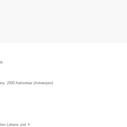
ik.
any
,
2000
Aartselaar
(
Antwerpen
)
ichen Lebens und
▼