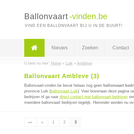
Ballonvaart
-vinden.be
VIND EEN BALLONVAART BIJ U IN DE BUURT!
Nieuws
Zoeken
Contact
U bent nu hier:
Home
»
Luik
»
Ambleve
Ballonvaart Ambleve (3)
Ballonvaart-vinden.be bevat helaas nog geen
ballonvaart bedr
provincie Luik (
ballonvaart Luik
). Voer bovenaan deze pagina uw 
bedrijven of ga naar
direct contact met ballonvaart bedrijven
om 
meerdere ballonvaart bedrijven tegelijk. Hieronder worden nu ov
««
«
1
2
3