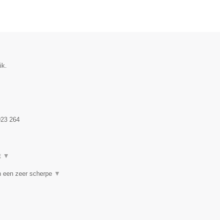
ik.
23 264
t
▼
an een zeer scherpe
▼