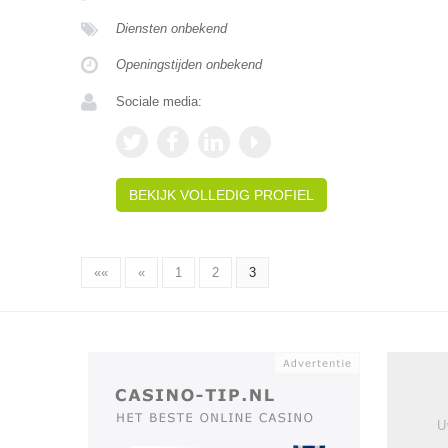
Diensten onbekend
Openingstijden onbekend
Sociale media:
BEKIJK VOLLEDIG PROFIEL
««
«
1
2
3
U