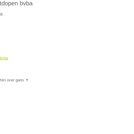
chtdopen bvba
ik.
 bvba
rten over gans
▼