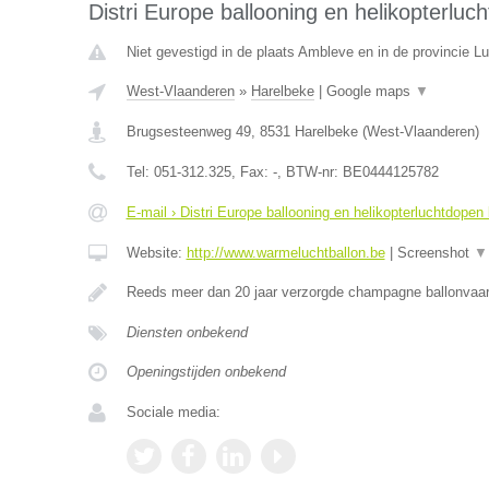
Distri Europe ballooning en helikopterlu
Niet gevestigd in de plaats Ambleve en in de provincie Lu
West-Vlaanderen
»
Harelbeke
|
Google maps
▼
Brugsesteenweg 49
,
8531
Harelbeke
(
West-Vlaanderen
)
Tel:
051-312.325
, Fax:
-
, BTW-nr:
BE0444125782
E-mail › Distri Europe ballooning en helikopterluchtdopen
Website:
http://www.warmeluchtballon.be
|
Screenshot
▼
Reeds meer dan 20 jaar verzorgde champagne ballonvaa
Diensten onbekend
Openingstijden onbekend
Sociale media: