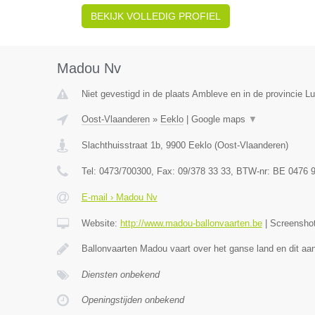
BEKIJK VOLLEDIG PROFIEL
Madou Nv
Niet gevestigd in de plaats Ambleve en in de provincie Lu
Oost-Vlaanderen
»
Eeklo
|
Google maps
▼
Slachthuisstraat 1b
,
9900
Eeklo
(
Oost-Vlaanderen
)
Tel:
0473/700300
, Fax:
09/378 33 33
, BTW-nr:
BE 0476 9
E-mail › Madou Nv
Website:
http://www.madou-ballonvaarten.be
|
Screensho
Ballonvaarten Madou vaart over het ganse land en dit a
Diensten onbekend
Openingstijden onbekend