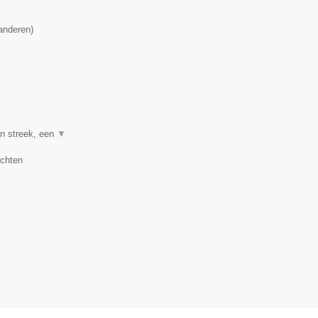
anderen
)
en streek, een
▼
uchten