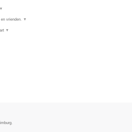
▼
e en vrienden.
▼
art
▼
Limburg.