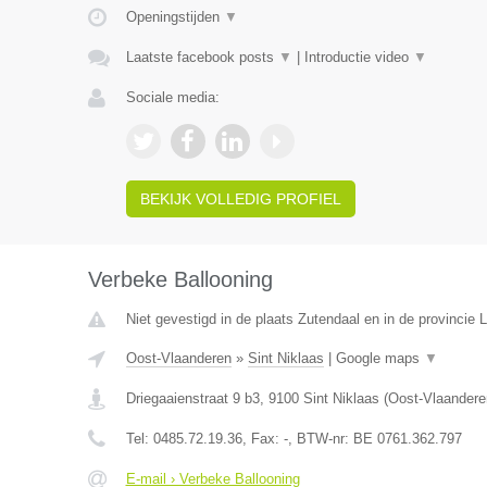
Openingstijden
▼
Laatste facebook posts
▼
|
Introductie video
▼
Sociale media:
BEKIJK VOLLEDIG PROFIEL
Verbeke Ballooning
Niet gevestigd in de plaats Zutendaal en in de provincie 
Oost-Vlaanderen
»
Sint Niklaas
|
Google maps
▼
Driegaaienstraat 9 b3
,
9100
Sint Niklaas
(
Oost-Vlaandere
Tel:
0485.72.19.36
, Fax:
-
, BTW-nr:
BE 0761.362.797
E-mail › Verbeke Ballooning