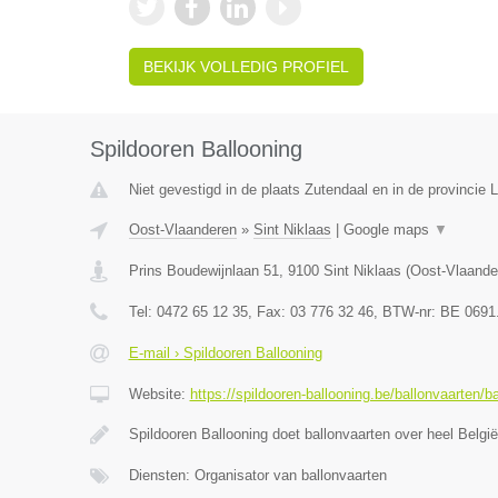
BEKIJK VOLLEDIG PROFIEL
Spildooren Ballooning
Niet gevestigd in de plaats Zutendaal en in de provincie 
Oost-Vlaanderen
»
Sint Niklaas
|
Google maps
▼
Prins Boudewijnlaan 51
,
9100
Sint Niklaas
(
Oost-Vlaande
Tel:
0472 65 12 35
, Fax:
03 776 32 46
, BTW-nr:
BE 0691
E-mail › Spildooren Ballooning
Website:
https://spildooren-ballooning.be/ballonvaarten/b
Spildooren Ballooning doet ballonvaarten over heel België
Diensten: Organisator van ballonvaarten