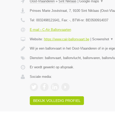
Oost-Vlaanderen
»
Sint Niklaas
|
Google maps
▼
Prinses Marie Joséstraat, 7
,
9100
Sint Niklaas
(
Oost-Vla
Tel:
0032498121641
, Fax:
-
, BTW-nr:
BE0500914037
E-mail › C-Air Ballonvaarten
Website:
https://www.cair-ballonvaart.be
|
Screenshot
▼
Wil je een ballonvaart in het Oost-Vlaanderen of in je eig
Diensten: ballonvaart, ballonvlucht, ballonvaren, ballonvl
Er wordt gewerkt op afspraak.
Sociale media:
BEKIJK VOLLEDIG PROFIEL