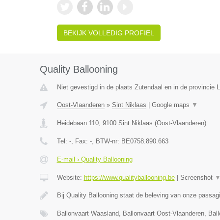
BEKIJK VOLLEDIG PROFIEL
Quality Ballooning
Niet gevestigd in de plaats Zutendaal en in de provincie 
Oost-Vlaanderen
»
Sint Niklaas
|
Google maps
▼
Heidebaan 110
,
9100
Sint Niklaas
(
Oost-Vlaanderen
)
Tel:
-
, Fax:
-
, BTW-nr:
BE0758.890.663
E-mail › Quality Ballooning
Website:
https://www.qualityballooning.be
|
Screenshot
Bij Quality Ballooning staat de beleving van onze passa
Ballonvaart Waasland, Ballonvaart Oost-Vlaanderen, Bal