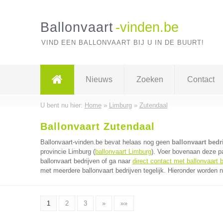
Ballonvaart
-vinden.be
VIND EEN BALLONVAART BIJ U IN DE BUURT!
Nieuws
Zoeken
Contact
U bent nu hier:
Home
»
Limburg
»
Zutendaal
Ballonvaart Zutendaal
Ballonvaart-vinden.be bevat helaas nog geen
ballonvaart bedr
provincie Limburg (
ballonvaart Limburg
). Voer bovenaan deze pa
ballonvaart bedrijven of ga naar
direct contact met ballonvaart b
met meerdere ballonvaart bedrijven tegelijk. Hieronder worden n
1
2
3
»
»»