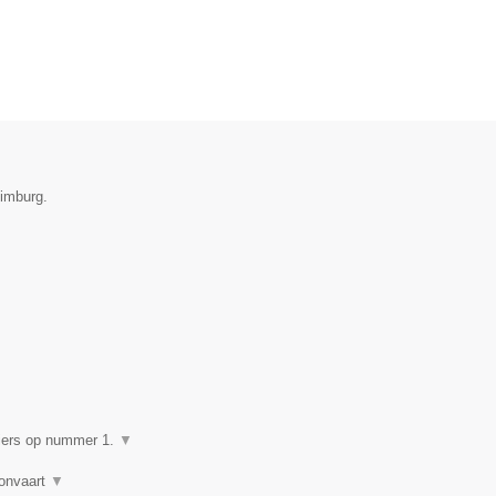
Limburg.
▼
giers op nummer 1.
▼
lonvaart
▼