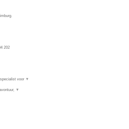
Limburg.
84 202
 specialist voor
▼
avontuur,
▼