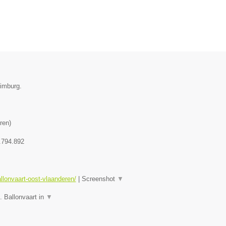
Limburg.
ren
)
.794.892
allonvaart-oost-vlaanderen/
|
Screenshot
▼
. Ballonvaart in
▼