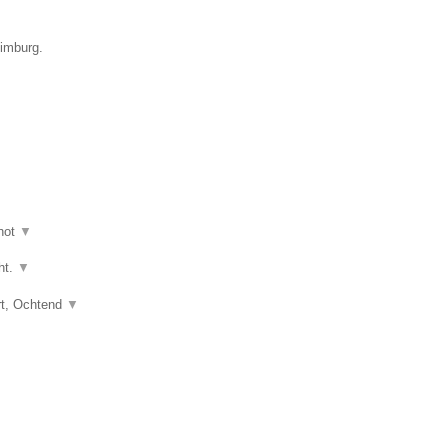
Limburg.
hot
▼
ht.
▼
art, Ochtend
▼