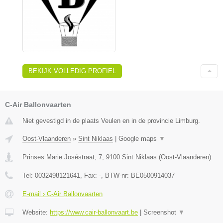
BEKIJK VOLLEDIG PROFIEL
C-Air Ballonvaarten
Niet gevestigd in de plaats Veulen en in de provincie Limburg.
Oost-Vlaanderen
»
Sint Niklaas
|
Google maps
▼
Prinses Marie Joséstraat, 7
,
9100
Sint Niklaas
(
Oost-Vlaanderen
)
Tel:
0032498121641
, Fax:
-
, BTW-nr:
BE0500914037
E-mail › C-Air Ballonvaarten
Website:
https://www.cair-ballonvaart.be
|
Screenshot
▼