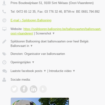
Prins Boudewijnlaan 51
,
9100
Sint Niklaas
(
Oost-Vlaanderen
)
Tel:
0472 65 12 35
, Fax:
03 776 32 46
, BTW-nr:
BE 0691.794.892
E-mail › Spildooren Ballooning
Website:
https://spildooren-ballooning.be/ballonvaarten/ballonvaart-
oost-vlaanderen/
|
Screenshot
▼
Spildooren Ballooning doet ballonvaarten over heel België.
Ballonvaart in
▼
Diensten: Organisator van ballonvaarten
Openingstijden
▼
Laatste facebook posts
▼
|
Introductie video
▼
Sociale media: