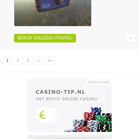
BEKIJK VOLLEDIG PROFIEL
1
2
3
»
»»