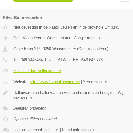
Filva Ballonvaarten
Niet gevestigd in de plaats Veulen en in de provincie Limburg.
Oost-Vlaanderen
»
Waasmunster
|
Google maps
▼
Grote Baan 212
,
9250
Waasmunster
(
Oost-Vlaanderen
)
Tel:
0497/445464
, Fax:
-
, BTW-nr:
BE 0646.642.778
E-mail › Filva Ballonvaarten
Website:
http://www.filvaballonvaart.be
|
Screenshot
▼
Ballonvaren en ballonvaarten voor particulieren en bedrijven. Wij
nemen u
▼
Diensten onbekend
Openingstijden onbekend
Laatste facebook posts
▼
|
Introductie video
▼