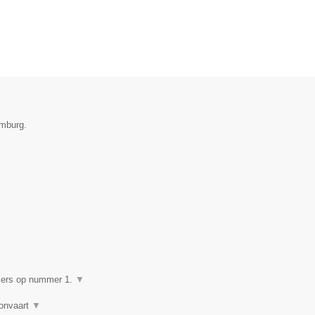
imburg.
▼
giers op nummer 1.
▼
lonvaart
▼