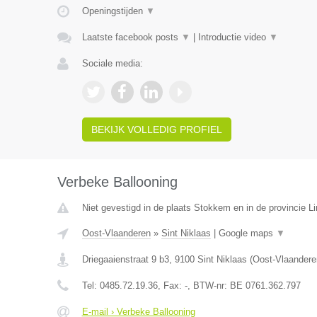
Openingstijden
▼
Laatste facebook posts
▼
|
Introductie video
▼
Sociale media:
BEKIJK VOLLEDIG PROFIEL
Verbeke Ballooning
Niet gevestigd in de plaats Stokkem en in de provincie L
Oost-Vlaanderen
»
Sint Niklaas
|
Google maps
▼
Driegaaienstraat 9 b3
,
9100
Sint Niklaas
(
Oost-Vlaandere
Tel:
0485.72.19.36
, Fax:
-
, BTW-nr:
BE 0761.362.797
E-mail › Verbeke Ballooning