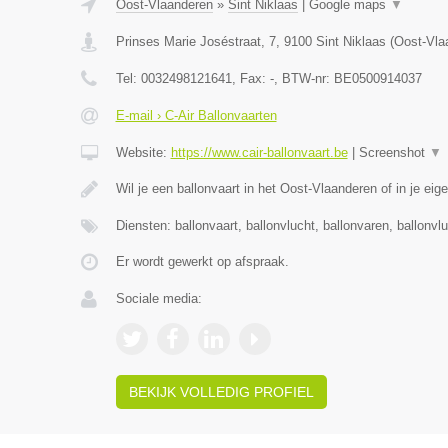
Oost-Vlaanderen
»
Sint Niklaas
|
Google maps
▼
Prinses Marie Joséstraat, 7
,
9100
Sint Niklaas
(
Oost-Vla
Tel:
0032498121641
, Fax:
-
, BTW-nr:
BE0500914037
E-mail › C-Air Ballonvaarten
Website:
https://www.cair-ballonvaart.be
|
Screenshot
▼
Wil je een ballonvaart in het Oost-Vlaanderen of in je eig
Diensten: ballonvaart, ballonvlucht, ballonvaren, ballonvl
Er wordt gewerkt op afspraak.
Sociale media:
BEKIJK VOLLEDIG PROFIEL