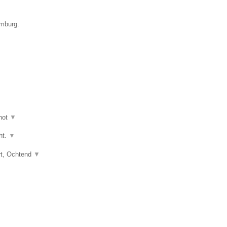
imburg.
hot
▼
ht.
▼
art, Ochtend
▼