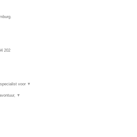
imburg.
84 202
 specialist voor
▼
avontuur,
▼