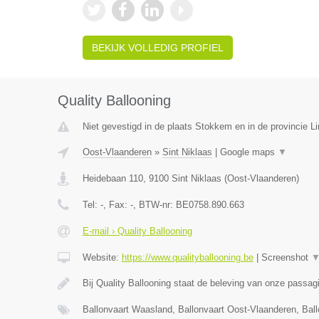
BEKIJK VOLLEDIG PROFIEL
Quality Ballooning
Niet gevestigd in de plaats Stokkem en in de provincie L
Oost-Vlaanderen
»
Sint Niklaas
|
Google maps
▼
Heidebaan 110
,
9100
Sint Niklaas
(
Oost-Vlaanderen
)
Tel:
-
, Fax:
-
, BTW-nr:
BE0758.890.663
E-mail › Quality Ballooning
Website:
https://www.qualityballooning.be
|
Screenshot
Bij Quality Ballooning staat de beleving van onze passa
Ballonvaart Waasland, Ballonvaart Oost-Vlaanderen, Bal