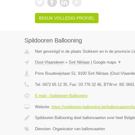
BEKIJK VOLLEDIG PROFIEL
Spildooren Ballooning
Niet gevestigd in de plaats Stokkem en in de provincie L
Oost-Vlaanderen
»
Sint Niklaas
|
Google maps
▼
Prins Boudewijnlaan 51
,
9100
Sint Niklaas
(
Oost-Vlaande
Tel:
0472 65 12 35
, Fax:
03 776 32 46
, BTW-nr:
BE 0691
E-mail › Spildooren Ballooning
Website:
https://spildooren-ballooning.be/ballonvaarten/b
Spildooren Ballooning doet ballonvaarten over heel België
Diensten: Organisator van ballonvaarten