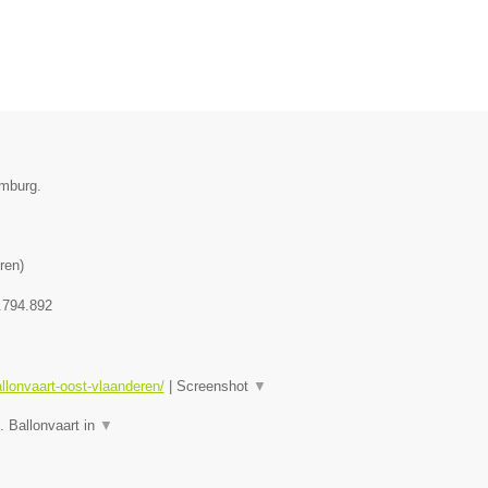
imburg.
ren
)
.794.892
allonvaart-oost-vlaanderen/
|
Screenshot
▼
. Ballonvaart in
▼