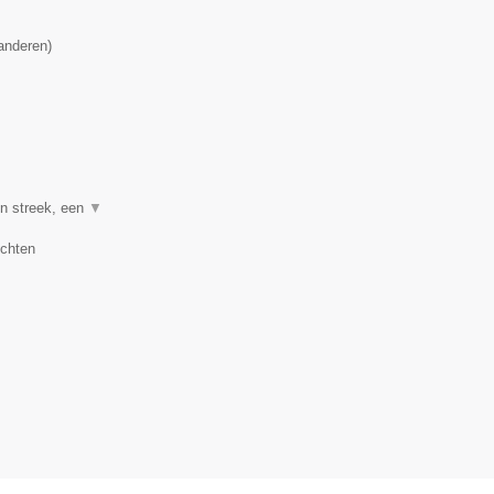
anderen
)
en streek, een
▼
uchten