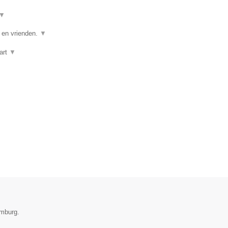
▼
e en vrienden.
▼
art
▼
imburg.