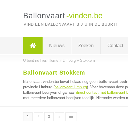
Ballonvaart
-vinden.be
VIND EEN BALLONVAART BIJ U IN DE BUURT!
Nieuws
Zoeken
Contact
U bent nu hier:
Home
»
Limburg
»
Stokkem
Ballonvaart Stokkem
Ballonvaart-vinden.be bevat helaas nog geen
ballonvaart bedr
provincie Limburg (
ballonvaart Limburg
). Voer bovenaan deze pa
ballonvaart bedrijven of ga naar
direct contact met ballonvaart b
met meerdere ballonvaart bedrijven tegelijk. Hieronder worden n
1
2
3
»
»»