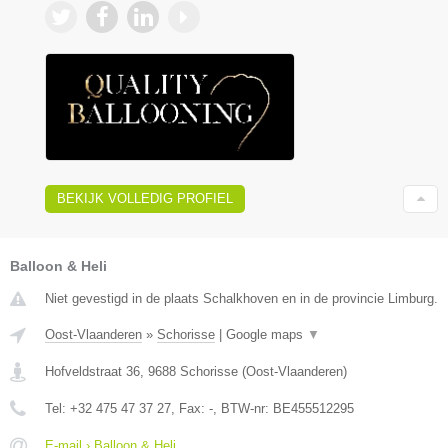
BEKIJK VOLLEDIG PROFIEL
Balloon & Heli
Niet gevestigd in de plaats Schalkhoven en in de provincie Limburg.
Oost-Vlaanderen
»
Schorisse
|
Google maps
▼
Hofveldstraat 36
,
9688
Schorisse
(
Oost-Vlaanderen
)
Tel:
+32 475 47 37 27
, Fax:
-
, BTW-nr:
BE455512295
E-mail › Balloon & Heli