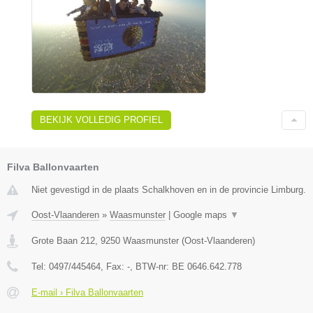
BEKIJK VOLLEDIG PROFIEL
Filva Ballonvaarten
Niet gevestigd in de plaats Schalkhoven en in de provincie Limburg.
Oost-Vlaanderen
»
Waasmunster
|
Google maps
▼
Grote Baan 212
,
9250
Waasmunster
(
Oost-Vlaanderen
)
Tel:
0497/445464
, Fax:
-
, BTW-nr:
BE 0646.642.778
E-mail › Filva Ballonvaarten