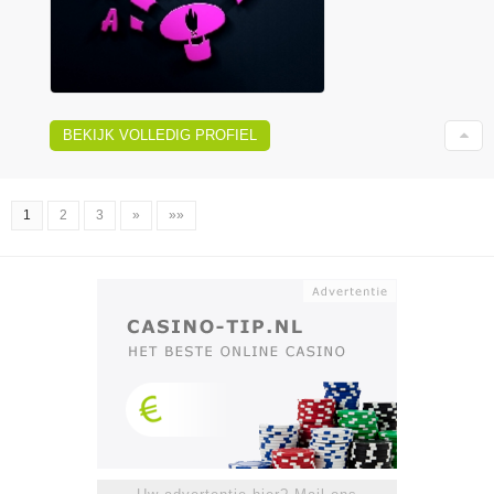
BEKIJK VOLLEDIG PROFIEL
1
2
3
»
»»