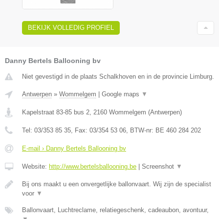
BEKIJK VOLLEDIG PROFIEL
Danny Bertels Ballooning bv
Niet gevestigd in de plaats Schalkhoven en in de provincie Limburg.
Antwerpen
»
Wommelgem
|
Google maps
▼
Kapelstraat 83-85 bus 2
,
2160
Wommelgem
(
Antwerpen
)
Tel:
03/353 85 35
, Fax:
03/354 53 06
, BTW-nr:
BE 460 284 202
E-mail › Danny Bertels Ballooning bv
Website:
http://www.bertelsballooning.be
|
Screenshot
▼
Bij ons maakt u een onvergetlijke ballonvaart. Wij zijn de specialist
voor
▼
Ballonvaart, Luchtreclame, relatiegeschenk, cadeaubon, avontuur,