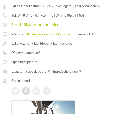
Guido Gezellestraat 65
,
8550
Zwevegem
(
West-Vlaanderen
)
Tel:
0479 34 97 47
, Fax:
-
, BTW-nr:
0465 774 501
E-mail › Skyview balloons bvba
Website:
http://www.skyviewballoons.be
|
Screenshot
▼
ballonvaarten / luchtdopen / luchtreclame
Diensten onbekend
Openingstijden
▼
Laatste facebook posts
▼
|
Introductie video
▼
Sociale media: