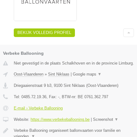
BEKIJK VOLLEDIG PROFIEL
Verbeke Ballooning
Niet gevestigd in de plaats Schalkhoven en in de provincie Limburg.
Oost-Vlaanderen
»
Sint Niklaas
|
Google maps
▼
Driegaaienstraat 9 b3
,
9100
Sint Niklaas
(
Oost-Vlaanderen
)
Tel:
0485.72.19.36
, Fax:
-
, BTW-nr:
BE 0761.362.797
E-mail › Verbeke Ballooning
Website:
https://www.verbekeballooning.be
|
Screenshot
▼
Verbeke Ballooning organiseert ballonvaarten voor familie en
vrienden.
▼