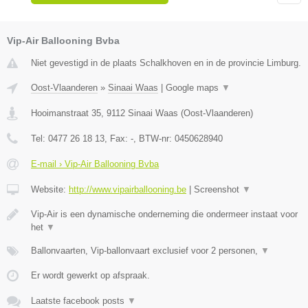
Vip-Air Ballooning Bvba
Niet gevestigd in de plaats Schalkhoven en in de provincie Limburg.
Oost-Vlaanderen
»
Sinaai Waas
|
Google maps
▼
Hooimanstraat 35
,
9112
Sinaai Waas
(
Oost-Vlaanderen
)
Tel:
0477 26 18 13
, Fax:
-
, BTW-nr:
0450628940
E-mail › Vip-Air Ballooning Bvba
Website:
http://www.vipairballooning.be
|
Screenshot
▼
Vip-Air is een dynamische onderneming die ondermeer instaat voor
het
▼
Ballonvaarten, Vip-ballonvaart exclusief voor 2 personen,
▼
Er wordt gewerkt op afspraak.
Laatste facebook posts
▼