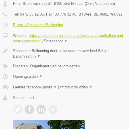
Prins Boudewijnlaan 51
,
9100
Sint Niklaas
(
Oost-Vlaanderen
)
Tel:
0472 65 12 35
, Fax:
03 776 32 46
, BTW-nr:
BE 0691.794.892
E-mail › Spildooren Ballooning
Website:
https://spildooren-ballooning.be/ballonvaarten/ballonvaart-
oost-vlaanderen/
|
Screenshot
▼
Spildooren Ballooning doet ballonvaarten over heel België.
Ballonvaart in
▼
Diensten: Organisator van ballonvaarten
Openingstijden
▼
Laatste facebook posts
▼
|
Introductie video
▼
Sociale media: