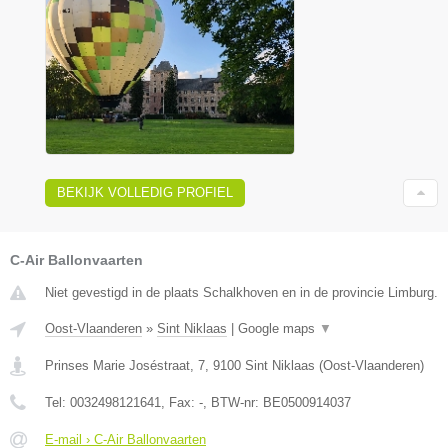
BEKIJK VOLLEDIG PROFIEL
C-Air Ballonvaarten
Niet gevestigd in de plaats Schalkhoven en in de provincie Limburg.
Oost-Vlaanderen
»
Sint Niklaas
|
Google maps
▼
Prinses Marie Joséstraat, 7
,
9100
Sint Niklaas
(
Oost-Vlaanderen
)
Tel:
0032498121641
, Fax:
-
, BTW-nr:
BE0500914037
E-mail › C-Air Ballonvaarten