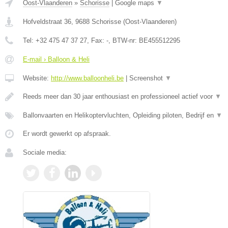
Oost-Vlaanderen
»
Schorisse
|
Google maps
▼
Hofveldstraat 36
,
9688
Schorisse
(
Oost-Vlaanderen
)
Tel:
+32 475 47 37 27
, Fax:
-
, BTW-nr:
BE455512295
E-mail › Balloon & Heli
Website:
http://www.balloonheli.be
|
Screenshot
▼
Reeds meer dan 30 jaar enthousiast en professioneel actief voor
▼
Ballonvaarten en Helikoptervluchten, Opleiding piloten, Bedrijf en
▼
Er wordt gewerkt op afspraak.
Sociale media: