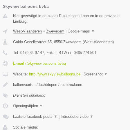
Skyview balloons bvba
Niet gevestigd in de plaats Rukkelingen Loon en in de provincie
Limburg.
West-Vlaanderen
»
Zwevegem
|
Google maps
▼
Guido Gezellestraat 65
,
8550
Zwevegem
(
West-Vlaanderen
)
Tel:
0479 34 97 47
, Fax:
-
, BTW-nr:
0465 774 501
E-mail › Skyview balloons bvba
Website:
http://www.skyviewballoons.be
|
Screenshot
▼
ballonvaarten / luchtdopen / luchtreclame
Diensten onbekend
Openingstijden
▼
Laatste facebook posts
▼
|
Introductie video
▼
Sociale media: