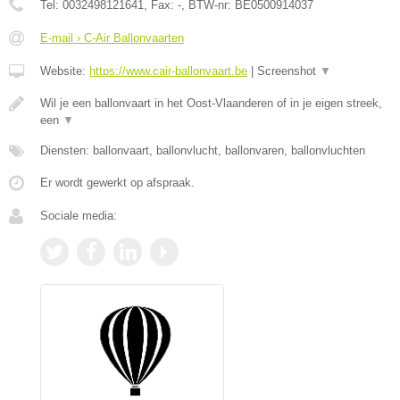
Tel:
0032498121641
, Fax:
-
, BTW-nr:
BE0500914037
E-mail › C-Air Ballonvaarten
Website:
https://www.cair-ballonvaart.be
|
Screenshot
▼
Wil je een ballonvaart in het Oost-Vlaanderen of in je eigen streek,
een
▼
Diensten: ballonvaart, ballonvlucht, ballonvaren, ballonvluchten
Er wordt gewerkt op afspraak.
Sociale media: