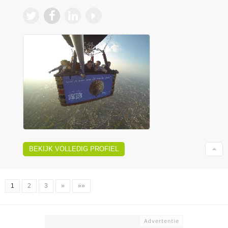
BEKIJK VOLLEDIG PROFIEL
1
2
3
»
»»