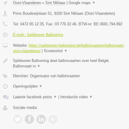
Oost-Vlaanderen
»
Sint Niklaas
|
Google maps
▼
Prins Boudewijnlaan 51
,
9100
Sint Niklaas
(
Oost-Vlaanderen
)
Tel:
0472 65 12 35
, Fax:
03 776 32 46
, BTW-nr:
BE 0691.794.892
E-mail › Spildooren Ballooning
Website:
https://spildooren-ballooning.be/ballonvaarten/ballonvaart-
oost-vlaanderen/
|
Screenshot
▼
Spildooren Ballooning doet ballonvaarten over heel België.
Ballonvaart in
▼
Diensten: Organisator van ballonvaarten
Openingstijden
▼
Laatste facebook posts
▼
|
Introductie video
▼
Sociale media: