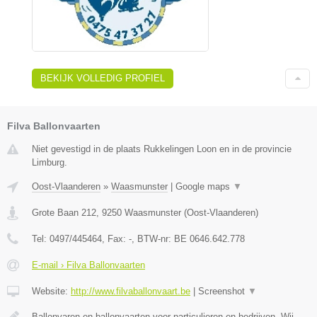
BEKIJK VOLLEDIG PROFIEL
Filva Ballonvaarten
Niet gevestigd in de plaats Rukkelingen Loon en in de provincie
Limburg.
Oost-Vlaanderen
»
Waasmunster
|
Google maps
▼
Grote Baan 212
,
9250
Waasmunster
(
Oost-Vlaanderen
)
Tel:
0497/445464
, Fax:
-
, BTW-nr:
BE 0646.642.778
E-mail › Filva Ballonvaarten
Website:
http://www.filvaballonvaart.be
|
Screenshot
▼
Ballonvaren en ballonvaarten voor particulieren en bedrijven. Wij