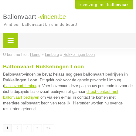
Ik verzorg een
ballonvaart
Ballonvaart
-vinden.be
Vind een ballonvaart bij u in de buurt!
U bent nu hier:
Home
»
Limburg
»
Rukkelingen Loon
Ballonvaart Rukkelingen Loon
Ballonvaart-vinden.be bevat helaas nog geen
ballonvaart bedrijven in
Rukkelingen Loon
. Dit geldt ook voor de gehele provincie Limburg
(
ballonvaart Limburg
). Voer bovenaan deze pagina uw postcode in voor de
dichtstbijzijnde ballonvaart bedrijven of ga naar
direct contact met
ballonvaart bedrijven
om via één e-mail in contact te komen met
meerdere ballonvaart bedrijven tegelijk. Hieronder worden nu overige
resultaten getoond.
1
2
3
»
»»