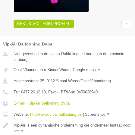
BEKIJK VOLLEDIG PROFIEL
Vip-Air Ballooning Bvba
Niet gevestigd in de plaats Rukkelingen Loon en in de provincie
Limburg.
Oost-Vlaanderen
»
Sinaai Waas
|
Google maps
▼
Hooimanstraat 35
,
9112
Sinaai Waas
(
Oost-Vlaanderen
)
Tel:
0477 26 18 13
, Fax:
-
, BTW-nr:
0450628940
E-mail › Vip-Air Ballooning Bvba
Website:
http://www.vipairballooning.be
|
Screenshot
▼
Vip-Air is een dynamische onderneming die ondermeer instaat voor
het
▼