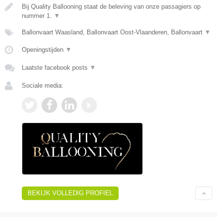
Bij Quality Ballooning staat de beleving van onze passagiers op
nummer 1.
▼
Ballonvaart Waasland, Ballonvaart Oost-Vlaanderen, Ballonvaart
▼
Openingstijden
▼
Laatste facebook posts
▼
Sociale media:
BEKIJK VOLLEDIG PROFIEL