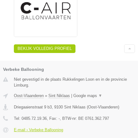
BEKIJK VOLLEDIG PROFIEL
Verbeke Ballooning
Niet gevestigd in de plaats Rukkelingen Loon en in de provincie
Limburg.
Oost-Vlaanderen
»
Sint Niklaas
|
Google maps
▼
Driegaaienstraat 9 b3
,
9100
Sint Niklaas
(
Oost-Vlaanderen
)
Tel:
0485.72.19.36
, Fax:
-
, BTW-nr:
BE 0761.362.797
E-mail › Verbeke Ballooning