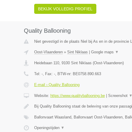
BEKIJK VOLLEDIG PROFIEL
Quality Ballooning
Niet gevestigd in de plaats Niel bij As en in de provincie 
Oost-Vlaanderen
»
Sint Niklaas
|
Google maps
▼
Heidebaan 110
,
9100
Sint Niklaas
(
Oost-Vlaanderen
)
Tel:
-
, Fax:
-
, BTW-nr:
BE0758.890.663
E-mail › Quality Ballooning
Website:
https://www.qualityballooning.be
|
Screenshot
Bij Quality Ballooning staat de beleving van onze passa
Ballonvaart Waasland, Ballonvaart Oost-Vlaanderen, Bal
Openingstijden
▼