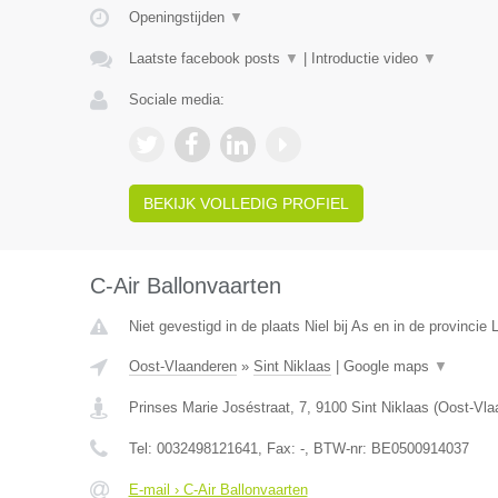
Openingstijden
▼
Laatste facebook posts
▼
|
Introductie video
▼
Sociale media:
BEKIJK VOLLEDIG PROFIEL
C-Air Ballonvaarten
Niet gevestigd in de plaats Niel bij As en in de provincie 
Oost-Vlaanderen
»
Sint Niklaas
|
Google maps
▼
Prinses Marie Joséstraat, 7
,
9100
Sint Niklaas
(
Oost-Vla
Tel:
0032498121641
, Fax:
-
, BTW-nr:
BE0500914037
E-mail › C-Air Ballonvaarten