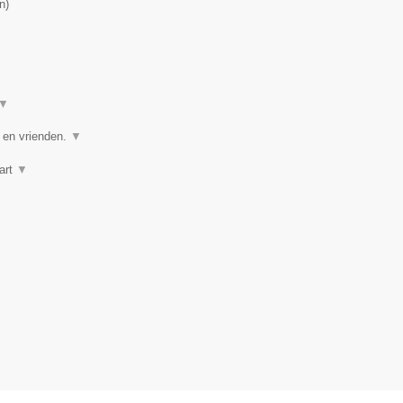
n
)
▼
e en vrienden.
▼
art
▼