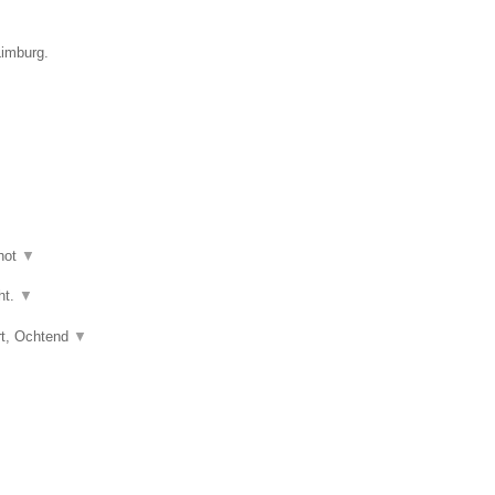
Limburg.
hot
▼
ht.
▼
art, Ochtend
▼