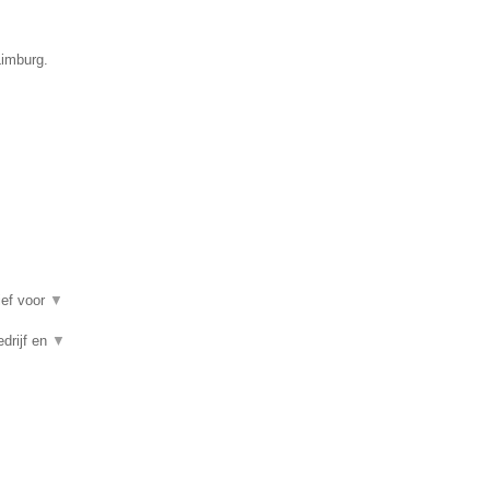
Limburg.
ief voor
▼
edrijf en
▼