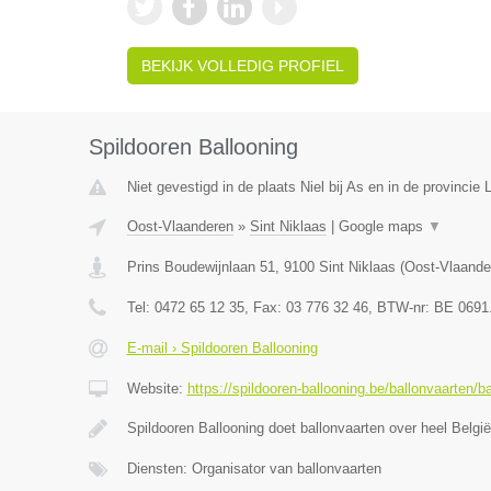
BEKIJK VOLLEDIG PROFIEL
Spildooren Ballooning
Niet gevestigd in de plaats Niel bij As en in de provincie 
Oost-Vlaanderen
»
Sint Niklaas
|
Google maps
▼
Prins Boudewijnlaan 51
,
9100
Sint Niklaas
(
Oost-Vlaande
Tel:
0472 65 12 35
, Fax:
03 776 32 46
, BTW-nr:
BE 0691
E-mail › Spildooren Ballooning
Website:
https://spildooren-ballooning.be/ballonvaarten/b
Spildooren Ballooning doet ballonvaarten over heel België
Diensten: Organisator van ballonvaarten