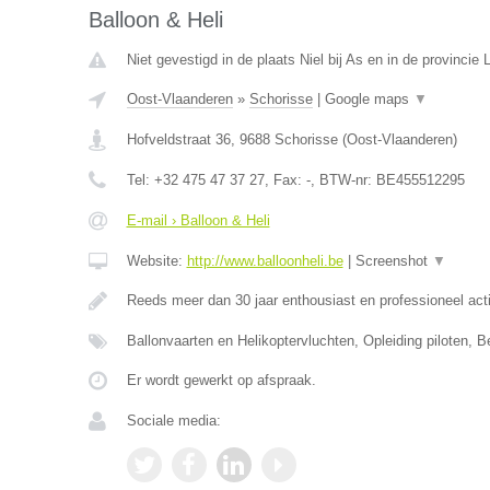
Balloon & Heli
Niet gevestigd in de plaats Niel bij As en in de provincie 
Oost-Vlaanderen
»
Schorisse
|
Google maps
▼
Hofveldstraat 36
,
9688
Schorisse
(
Oost-Vlaanderen
)
Tel:
+32 475 47 37 27
, Fax:
-
, BTW-nr:
BE455512295
E-mail › Balloon & Heli
Website:
http://www.balloonheli.be
|
Screenshot
▼
Reeds meer dan 30 jaar enthousiast en professioneel act
Ballonvaarten en Helikoptervluchten, Opleiding piloten, B
Er wordt gewerkt op afspraak.
Sociale media: