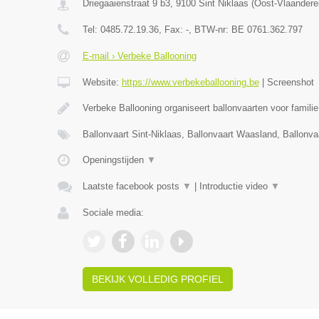
Driegaaienstraat 9 b3
,
9100
Sint Niklaas
(
Oost-Vlaandere
Tel:
0485.72.19.36
, Fax:
-
, BTW-nr:
BE 0761.362.797
E-mail › Verbeke Ballooning
Website:
https://www.verbekeballooning.be
|
Screenshot
Verbeke Ballooning organiseert ballonvaarten voor famili
Ballonvaart Sint-Niklaas, Ballonvaart Waasland, Ballonva
Openingstijden
▼
Laatste facebook posts
▼
|
Introductie video
▼
Sociale media:
BEKIJK VOLLEDIG PROFIEL