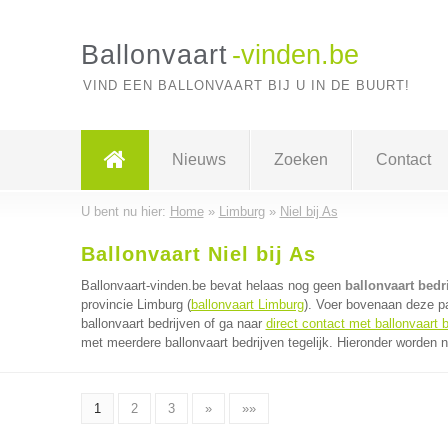
Ballonvaart
-vinden.be
VIND EEN BALLONVAART BIJ U IN DE BUURT!
Nieuws
Zoeken
Contact
U bent nu hier:
Home
»
Limburg
»
Niel bij As
Ballonvaart Niel bij As
Ballonvaart-vinden.be bevat helaas nog geen
ballonvaart bedri
provincie Limburg (
ballonvaart Limburg
). Voer bovenaan deze pa
ballonvaart bedrijven of ga naar
direct contact met ballonvaart b
met meerdere ballonvaart bedrijven tegelijk. Hieronder worden n
1
2
3
»
»»