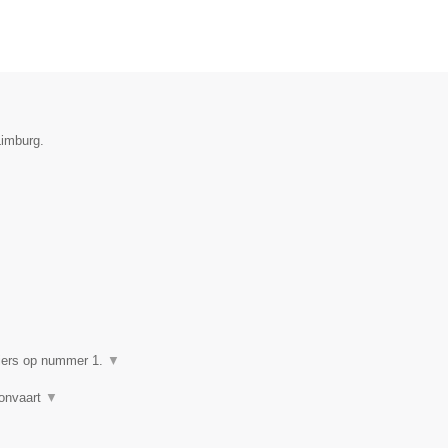
Limburg.
▼
giers op nummer 1.
▼
lonvaart
▼