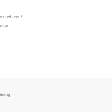
en streek, een
▼
uchten
Limburg.