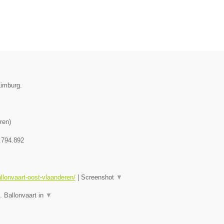
Limburg.
ren
)
.794.892
allonvaart-oost-vlaanderen/
|
Screenshot
▼
. Ballonvaart in
▼