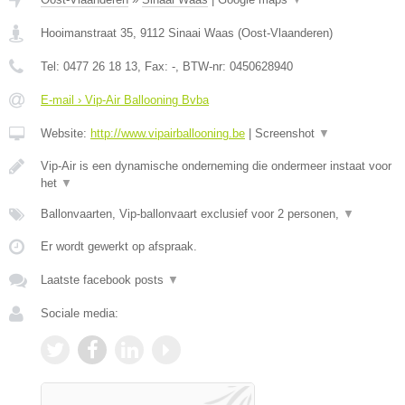
Hooimanstraat 35
,
9112
Sinaai Waas
(
Oost-Vlaanderen
)
Tel:
0477 26 18 13
, Fax:
-
, BTW-nr:
0450628940
E-mail › Vip-Air Ballooning Bvba
Website:
http://www.vipairballooning.be
|
Screenshot
▼
Vip-Air is een dynamische onderneming die ondermeer instaat voor
het
▼
Ballonvaarten, Vip-ballonvaart exclusief voor 2 personen,
▼
Er wordt gewerkt op afspraak.
Laatste facebook posts
▼
Sociale media: