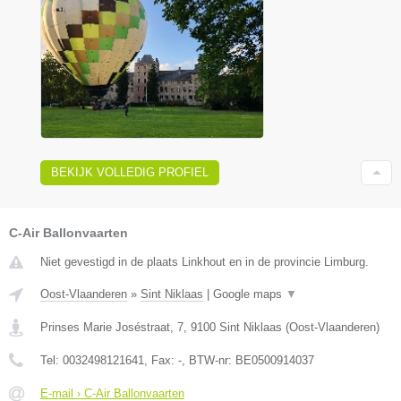
BEKIJK VOLLEDIG PROFIEL
C-Air Ballonvaarten
Niet gevestigd in de plaats Linkhout en in de provincie Limburg.
Oost-Vlaanderen
»
Sint Niklaas
|
Google maps
▼
Prinses Marie Joséstraat, 7
,
9100
Sint Niklaas
(
Oost-Vlaanderen
)
Tel:
0032498121641
, Fax:
-
, BTW-nr:
BE0500914037
E-mail › C-Air Ballonvaarten