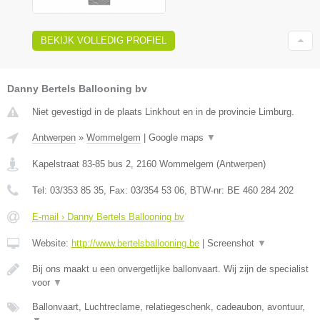
BEKIJK VOLLEDIG PROFIEL
Danny Bertels Ballooning bv
Niet gevestigd in de plaats Linkhout en in de provincie Limburg.
Antwerpen
»
Wommelgem
|
Google maps
▼
Kapelstraat 83-85 bus 2
,
2160
Wommelgem
(
Antwerpen
)
Tel:
03/353 85 35
, Fax:
03/354 53 06
, BTW-nr:
BE 460 284 202
E-mail › Danny Bertels Ballooning bv
Website:
http://www.bertelsballooning.be
|
Screenshot
▼
Bij ons maakt u een onvergetlijke ballonvaart. Wij zijn de specialist
voor
▼
Ballonvaart, Luchtreclame, relatiegeschenk, cadeaubon, avontuur,