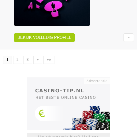
BEKIJK VOLLEDIG PROFIEL
1
2
3
»
»»