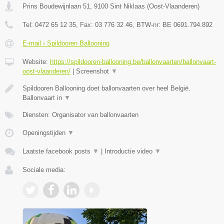
Prins Boudewijnlaan 51
,
9100
Sint Niklaas
(
Oost-Vlaanderen
)
Tel:
0472 65 12 35
, Fax:
03 776 32 46
, BTW-nr:
BE 0691.794.892
E-mail › Spildooren Ballooning
Website:
https://spildooren-ballooning.be/ballonvaarten/ballonvaart-
oost-vlaanderen/
|
Screenshot
▼
Spildooren Ballooning doet ballonvaarten over heel België.
Ballonvaart in
▼
Diensten: Organisator van ballonvaarten
Openingstijden
▼
Laatste facebook posts
▼
|
Introductie video
▼
Sociale media: