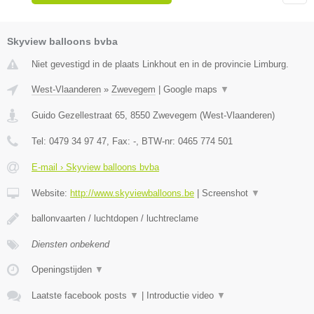
Skyview balloons bvba
Niet gevestigd in de plaats Linkhout en in de provincie Limburg.
West-Vlaanderen
»
Zwevegem
|
Google maps
▼
Guido Gezellestraat 65
,
8550
Zwevegem
(
West-Vlaanderen
)
Tel:
0479 34 97 47
, Fax:
-
, BTW-nr:
0465 774 501
E-mail › Skyview balloons bvba
Website:
http://www.skyviewballoons.be
|
Screenshot
▼
ballonvaarten / luchtdopen / luchtreclame
Diensten onbekend
Openingstijden
▼
Laatste facebook posts
▼
|
Introductie video
▼