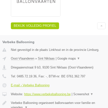
BEKIJK VOLLEDIG PROFIEL
Verbeke Ballooning
Niet gevestigd in de plaats Linkhout en in de provincie Limburg.
Oost-Vlaanderen
»
Sint Niklaas
|
Google maps
▼
Driegaaienstraat 9 b3
,
9100
Sint Niklaas
(
Oost-Vlaanderen
)
Tel:
0485.72.19.36
, Fax:
-
, BTW-nr:
BE 0761.362.797
E-mail › Verbeke Ballooning
Website:
https://www.verbekeballooning.be
|
Screenshot
▼
Verbeke Ballooning organiseert ballonvaarten voor familie en
vrienden.
▼