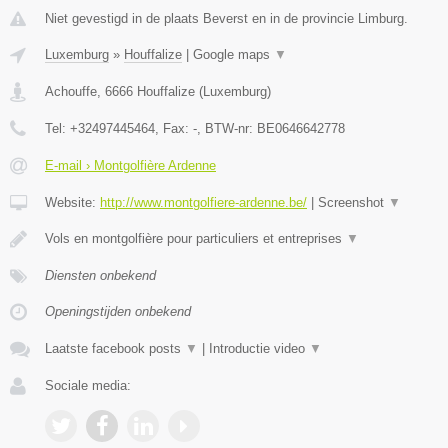
Niet gevestigd in de plaats Beverst en in de provincie Limburg.
Luxemburg
»
Houffalize
|
Google maps
▼
Achouffe
,
6666
Houffalize
(
Luxemburg
)
Tel:
+32497445464
, Fax:
-
, BTW-nr:
BE0646642778
E-mail › Montgolfière Ardenne
Website:
http://www.montgolfiere-ardenne.be/
|
Screenshot
▼
Vols en montgolfière pour particuliers et entreprises
▼
Diensten onbekend
Openingstijden onbekend
Laatste facebook posts
▼
|
Introductie video
▼
Sociale media: