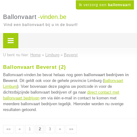
Ik verzorg een
ballonvaart
Ballonvaart
-vinden.be
Vind een ballonvaart bij u in de buurt!
U bent nu hier:
Home
»
Limburg
»
Beverst
Ballonvaart Beverst (2)
Ballonvaart-vinden.be bevat helaas nog geen
ballonvaart bedrijven in
Beverst
. Dit geldt ook voor de gehele provincie Limburg (
ballonvaart
Limburg
). Voer bovenaan deze pagina uw postcode in voor de
dichtstbijzijnde ballonvaart bedrijven of ga naar
direct contact met
ballonvaart bedrijven
om via één e-mail in contact te komen met
meerdere ballonvaart bedrijven tegelijk. Hieronder worden nu overige
resultaten getoond.
««
«
1
2
3
»
»»