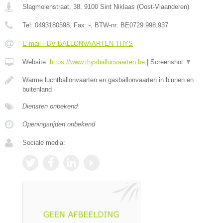
Slagmolenstraat, 38
,
9100
Sint Niklaas
(
Oost-Vlaanderen
)
Tel:
0493180598
, Fax:
-
, BTW-nr:
BE0729.998.937
E-mail › BV BALLONVAARTEN THYS
Website:
https://www.thysballonvaarten.be
|
Screenshot
▼
Warme luchtballonvaarten en gasballonvaarten in binnen en
buitenland
Diensten onbekend
Openingstijden onbekend
Sociale media: