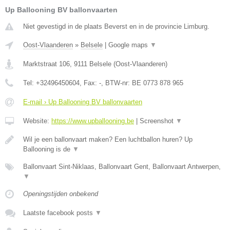
Up Ballooning BV ballonvaarten
Niet gevestigd in de plaats Beverst en in de provincie Limburg.
Oost-Vlaanderen
»
Belsele
|
Google maps
▼
Marktstraat 106
,
9111
Belsele
(
Oost-Vlaanderen
)
Tel:
+32496450604
, Fax:
-
, BTW-nr:
BE 0773 878 965
E-mail › Up Ballooning BV ballonvaarten
Website:
https://www.upballooning.be
|
Screenshot
▼
Wil je een ballonvaart maken? Een luchtballon huren? Up
Ballooning is de
▼
Ballonvaart Sint-Niklaas, Ballonvaart Gent, Ballonvaart Antwerpen,
▼
Openingstijden onbekend
Laatste facebook posts
▼