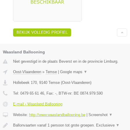
BEKIJK VOLLEDIG PROFIEL
Waasland Ballooning
Niet gevestigd in de plaats Beverst en in de provincie Limburg.
Oost-Vlaanderen
»
Temse
|
Google maps
▼
Hollebeek 170
,
9140
Temse
(
Oost-Vlaanderen
)
Tel:
0479 65 61 46
, Fax:
-
, BTW-nr:
BE 0874.979.590
E-mail › Waasland Ballooning
Website:
http://www.waaslandballooning.be
|
Screenshot
▼
Ballonvaarten vanaf 1 persoon tot grote groepen. Exclusieve
▼