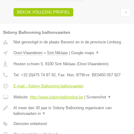
BEKIJK VOLLEDIG PROFIEL
Sidony Ballooning ballonvaarten
Niet gevestigd in de plaats Beverst en in de provincie Limburg.
Oost-Vlaanderen
»
Sint Niklaas
|
Google maps
▼
Houten schoen 5
,
9100
Sint Niklaas
(
Oost-Vlaanderen
)
Tel:
+32 (0)475 74 87 92
, Fax:
Non
, BTW-nr:
BE0450 057 927
E-mail › Sidony Ballooning ballonvaarten
Website:
http://www.sidonyballooning.be
|
Screenshot
▼
Al meer dan 30 jaar is Sidony Ballooning organisator van
ballonvaarten in
▼
Diensten onbekend