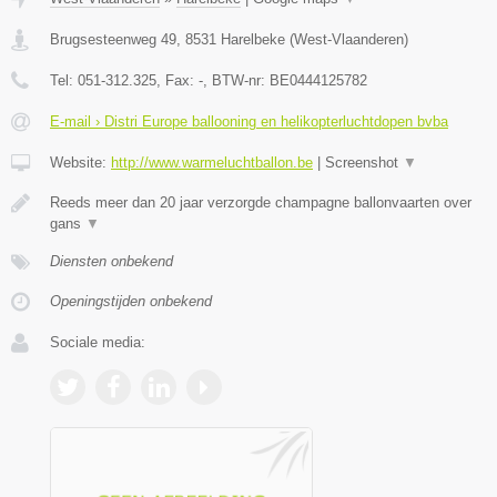
Brugsesteenweg 49
,
8531
Harelbeke
(
West-Vlaanderen
)
Tel:
051-312.325
, Fax:
-
, BTW-nr:
BE0444125782
E-mail › Distri Europe ballooning en helikopterluchtdopen bvba
Website:
http://www.warmeluchtballon.be
|
Screenshot
▼
Reeds meer dan 20 jaar verzorgde champagne ballonvaarten over
gans
▼
Diensten onbekend
Openingstijden onbekend
Sociale media: