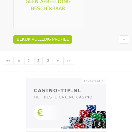
BEKIJK VOLLEDIG PROFIEL
««
«
1
2
3
»
»»