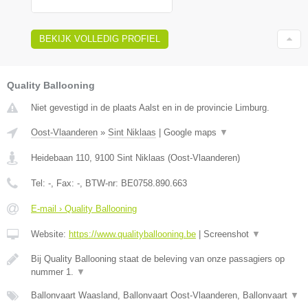
BEKIJK VOLLEDIG PROFIEL
Quality Ballooning
Niet gevestigd in de plaats Aalst en in de provincie Limburg.
Oost-Vlaanderen
»
Sint Niklaas
|
Google maps
▼
Heidebaan 110
,
9100
Sint Niklaas
(
Oost-Vlaanderen
)
Tel:
-
, Fax:
-
, BTW-nr:
BE0758.890.663
E-mail › Quality Ballooning
Website:
https://www.qualityballooning.be
|
Screenshot
▼
Bij Quality Ballooning staat de beleving van onze passagiers op
nummer 1.
▼
Ballonvaart Waasland, Ballonvaart Oost-Vlaanderen, Ballonvaart
▼