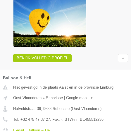
BEKIJK VOLLEDIG PROFIEL
Balloon & Heli
Niet gevestigd in de plaats Aalst en in de provincie Limburg.
Oost-Vlaanderen
»
Schorisse
|
Google maps
▼
Hofveldstraat 36
,
9688
Schorisse
(
Oost-Vlaanderen
)
Tel:
+32 475 47 37 27
, Fax:
-
, BTW-nr:
BE455512295
E-mail › Balloon & Heli