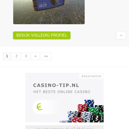
BEKIJK VOLLEDIG PROFIEL
1
2
3
»
»»