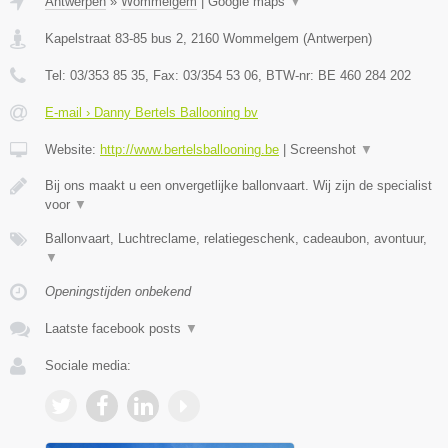
Antwerpen
»
Wommelgem
|
Google maps
▼
Kapelstraat 83-85 bus 2
,
2160
Wommelgem
(
Antwerpen
)
Tel:
03/353 85 35
, Fax:
03/354 53 06
, BTW-nr:
BE 460 284 202
E-mail › Danny Bertels Ballooning bv
Website:
http://www.bertelsballooning.be
|
Screenshot
▼
Bij ons maakt u een onvergetlijke ballonvaart. Wij zijn de specialist
voor
▼
Ballonvaart, Luchtreclame, relatiegeschenk, cadeaubon, avontuur,
▼
Openingstijden onbekend
Laatste facebook posts
▼
Sociale media: