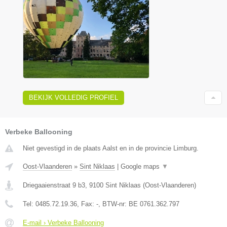
BEKIJK VOLLEDIG PROFIEL
Verbeke Ballooning
Niet gevestigd in de plaats Aalst en in de provincie Limburg.
Oost-Vlaanderen
»
Sint Niklaas
|
Google maps
▼
Driegaaienstraat 9 b3
,
9100
Sint Niklaas
(
Oost-Vlaanderen
)
Tel:
0485.72.19.36
, Fax:
-
, BTW-nr:
BE 0761.362.797
E-mail › Verbeke Ballooning