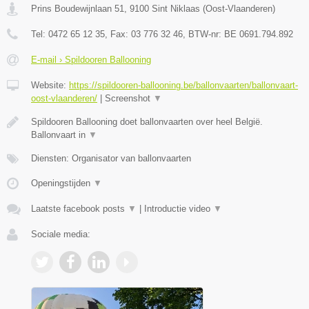
Prins Boudewijnlaan 51
,
9100
Sint Niklaas
(
Oost-Vlaanderen
)
Tel:
0472 65 12 35
, Fax:
03 776 32 46
, BTW-nr:
BE 0691.794.892
E-mail › Spildooren Ballooning
Website:
https://spildooren-ballooning.be/ballonvaarten/ballonvaart-
oost-vlaanderen/
|
Screenshot
▼
Spildooren Ballooning doet ballonvaarten over heel België.
Ballonvaart in
▼
Diensten: Organisator van ballonvaarten
Openingstijden
▼
Laatste facebook posts
▼
|
Introductie video
▼
Sociale media: