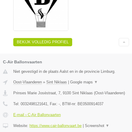
BEKIJK VOLLEDIG PROFIEL
C-Air Ballonvaarten
Niet gevestigd in de plaats Aalst en in de provincie Limburg.
Oost-Vlaanderen
»
Sint Niklaas
|
Google maps
▼
Prinses Marie Joséstraat, 7
,
9100
Sint Niklaas
(
Oost-Vlaanderen
)
Tel:
0032498121641
, Fax:
-
, BTW-nr:
BE0500914037
E-mail › C-Air Ballonvaarten
Website:
https://www.cair-ballonvaart.be
|
Screenshot
▼