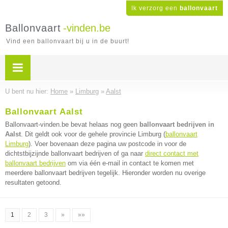
Ik verzorg een
ballonvaart
Ballonvaart
-vinden.be
Vind een ballonvaart bij u in de buurt!
U bent nu hier:
Home
»
Limburg
»
Aalst
Ballonvaart Aalst
Ballonvaart-vinden.be bevat helaas nog geen
ballonvaart bedrijven in
Aalst
. Dit geldt ook voor de gehele provincie Limburg (
ballonvaart
Limburg
). Voer bovenaan deze pagina uw postcode in voor de
dichtstbijzijnde ballonvaart bedrijven of ga naar
direct contact met
ballonvaart bedrijven
om via één e-mail in contact te komen met
meerdere ballonvaart bedrijven tegelijk. Hieronder worden nu overige
resultaten getoond.
1
2
3
»
»»