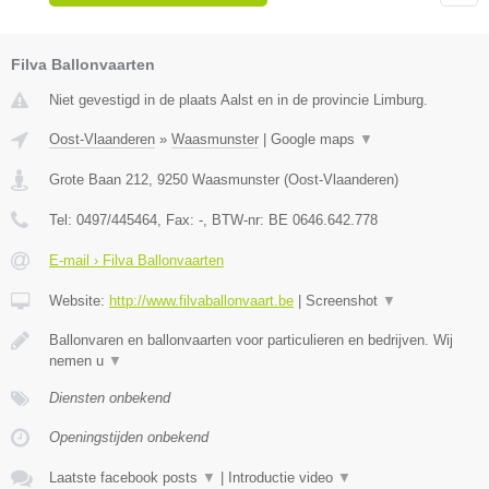
Filva Ballonvaarten
Niet gevestigd in de plaats Aalst en in de provincie Limburg.
Oost-Vlaanderen
»
Waasmunster
|
Google maps
▼
Grote Baan 212
,
9250
Waasmunster
(
Oost-Vlaanderen
)
Tel:
0497/445464
, Fax:
-
, BTW-nr:
BE 0646.642.778
E-mail › Filva Ballonvaarten
Website:
http://www.filvaballonvaart.be
|
Screenshot
▼
Ballonvaren en ballonvaarten voor particulieren en bedrijven. Wij
nemen u
▼
Diensten onbekend
Openingstijden onbekend
Laatste facebook posts
▼
|
Introductie video
▼