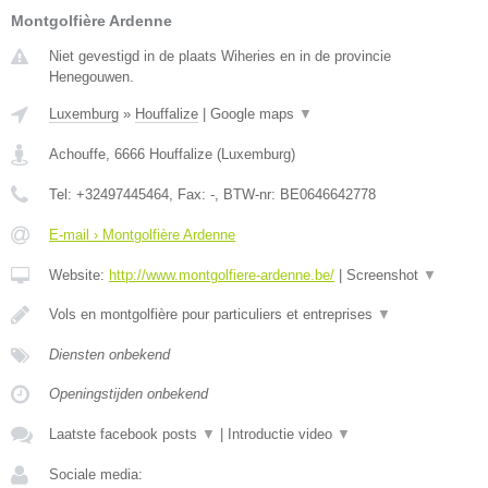
Montgolfière Ardenne
Niet gevestigd in de plaats Wiheries en in de provincie
Henegouwen.
Luxemburg
»
Houffalize
|
Google maps
▼
Achouffe
,
6666
Houffalize
(
Luxemburg
)
Tel:
+32497445464
, Fax:
-
, BTW-nr:
BE0646642778
E-mail › Montgolfière Ardenne
Website:
http://www.montgolfiere-ardenne.be/
|
Screenshot
▼
Vols en montgolfière pour particuliers et entreprises
▼
Diensten onbekend
Openingstijden onbekend
Laatste facebook posts
▼
|
Introductie video
▼
Sociale media: