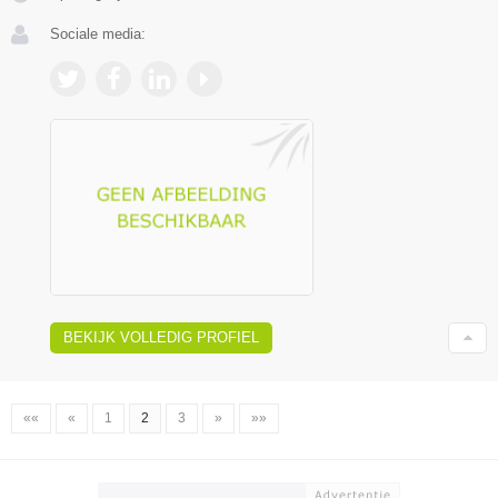
Sociale media:
BEKIJK VOLLEDIG PROFIEL
««
«
1
2
3
»
»»