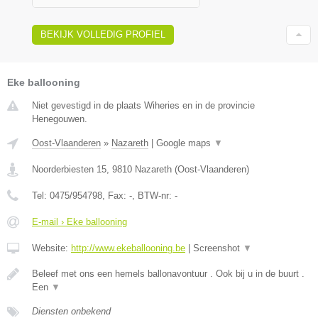
BEKIJK VOLLEDIG PROFIEL
Eke ballooning
Niet gevestigd in de plaats Wiheries en in de provincie
Henegouwen.
Oost-Vlaanderen
»
Nazareth
|
Google maps
▼
Noorderbiesten 15
,
9810
Nazareth
(
Oost-Vlaanderen
)
Tel:
0475/954798
, Fax:
-
, BTW-nr:
-
E-mail › Eke ballooning
Website:
http://www.ekeballooning.be
|
Screenshot
▼
Beleef met ons een hemels ballonavontuur . Ook bij u in de buurt .
Een
▼
Diensten onbekend