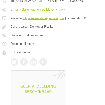
Tel:
0475.94.23.99
, Fax:
-
, BTW-nr:
BE 0721.353.465
E-mail › Ballonvaarten De Meyer Franky
Website:
https://www.demeyerfranky.be
|
Screenshot
▼
Ballonvaarten De Meyer Franky
Diensten: Ballonvaarten
Openingstijden
▼
Sociale media: