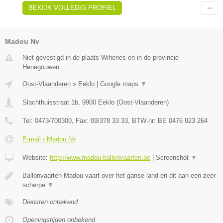
BEKIJK VOLLEDIG PROFIEL
Madou Nv
Niet gevestigd in de plaats Wiheries en in de provincie
Henegouwen.
Oost-Vlaanderen
»
Eeklo
|
Google maps
▼
Slachthuisstraat 1b
,
9900
Eeklo
(
Oost-Vlaanderen
)
Tel:
0473/700300
, Fax:
09/378 33 33
, BTW-nr:
BE 0476 923 264
E-mail › Madou Nv
Website:
http://www.madou-ballonvaarten.be
|
Screenshot
▼
Ballonvaarten Madou vaart over het ganse land en dit aan een zeer
scherpe
▼
Diensten onbekend
Openingstijden onbekend