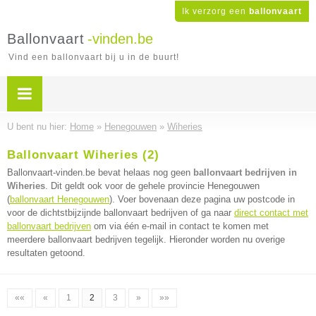
Ik verzorg een
ballonvaart
Ballonvaart
-vinden.be
Vind een ballonvaart bij u in de buurt!
U bent nu hier:
Home
»
Henegouwen
»
Wiheries
Ballonvaart Wiheries (2)
Ballonvaart-vinden.be bevat helaas nog geen
ballonvaart bedrijven in
Wiheries
. Dit geldt ook voor de gehele provincie Henegouwen
(
ballonvaart Henegouwen
). Voer bovenaan deze pagina uw postcode in
voor de dichtstbijzijnde ballonvaart bedrijven of ga naar
direct contact met
ballonvaart bedrijven
om via één e-mail in contact te komen met
meerdere ballonvaart bedrijven tegelijk. Hieronder worden nu overige
resultaten getoond.
««
«
1
2
3
»
»»