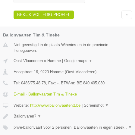
BEKIJK VOLLEDIG PROFIEL
Ballonvaarten Tim & Tineke
Niet gevestigd in de plaats Wiheries en in de provincie
Henegouwen.
Oost-Vlaanderen
»
Hamme
|
Google maps
▼
Hoogstraat 16
,
9220
Hamme
(
Oost-Vlaanderen
)
Tel:
0485/75.48.78
, Fax:
-
, BTW-nr:
BE 840.405.030
E-mail › Ballonvaarten Tim & Tineke
Website:
http://www.ballonvaartentt.be
|
Screenshot
▼
Ballonvaren?
▼
prive-ballonvaart voor 2 personen, Ballonvaarten in eigen streek!,
▼