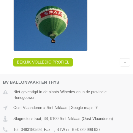
BEKIJK VOLLEDIG PROFIEL
BV BALLONVAARTEN THYS
Niet gevestigd in de plaats Wiheries en in de provincie
Henegouwen.
Oost-Vlaanderen
»
Sint Niklaas
|
Google maps
▼
Slagmolenstraat, 38
,
9100
Sint Niklaas
(
Oost-Vlaanderen
)
Tel:
0493180598
, Fax:
-
, BTW-nr:
BE0729.998.937