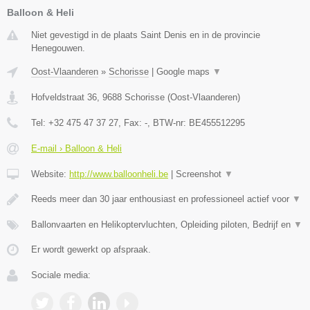
Balloon & Heli
Niet gevestigd in de plaats Saint Denis en in de provincie
Henegouwen.
Oost-Vlaanderen
»
Schorisse
|
Google maps
▼
Hofveldstraat 36
,
9688
Schorisse
(
Oost-Vlaanderen
)
Tel:
+32 475 47 37 27
, Fax:
-
, BTW-nr:
BE455512295
E-mail › Balloon & Heli
Website:
http://www.balloonheli.be
|
Screenshot
▼
Reeds meer dan 30 jaar enthousiast en professioneel actief voor
▼
Ballonvaarten en Helikoptervluchten, Opleiding piloten, Bedrijf en
▼
Er wordt gewerkt op afspraak.
Sociale media: