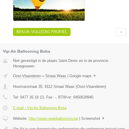
BEKIJK VOLLEDIG PROFIEL
Vip-Air Ballooning Bvba
Niet gevestigd in de plaats Saint Denis en in de provincie
Henegouwen.
Oost-Vlaanderen
»
Sinaai Waas
|
Google maps
▼
Hooimanstraat 35
,
9112
Sinaai Waas
(
Oost-Vlaanderen
)
Tel:
0477 26 18 13
, Fax:
-
, BTW-nr:
0450628940
E-mail › Vip-Air Ballooning Bvba
Website:
http://www.vipairballooning.be
|
Screenshot
▼
Vip-Air is een dynamische onderneming die ondermeer instaat voor