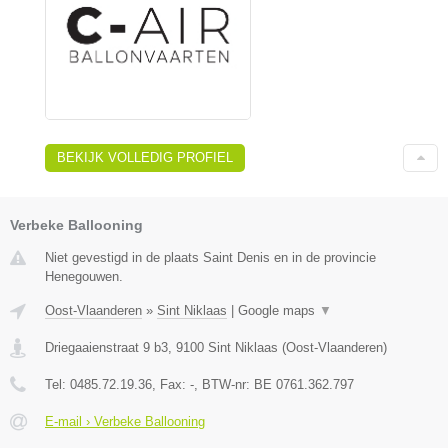
BEKIJK VOLLEDIG PROFIEL
Verbeke Ballooning
Niet gevestigd in de plaats Saint Denis en in de provincie
Henegouwen.
Oost-Vlaanderen
»
Sint Niklaas
|
Google maps
▼
Driegaaienstraat 9 b3
,
9100
Sint Niklaas
(
Oost-Vlaanderen
)
Tel:
0485.72.19.36
, Fax:
-
, BTW-nr:
BE 0761.362.797
E-mail › Verbeke Ballooning