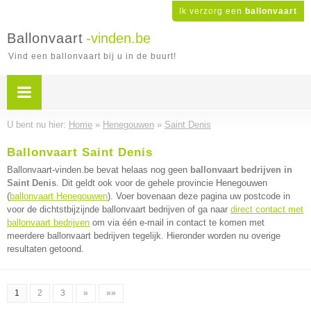
Ik verzorg een
ballonvaart
Ballonvaart
-vinden.be
Vind een ballonvaart bij u in de buurt!
U bent nu hier:
Home
»
Henegouwen
»
Saint Denis
Ballonvaart Saint Denis
Ballonvaart-vinden.be bevat helaas nog geen
ballonvaart bedrijven in
Saint Denis
. Dit geldt ook voor de gehele provincie Henegouwen
(
ballonvaart Henegouwen
). Voer bovenaan deze pagina uw postcode in
voor de dichtstbijzijnde ballonvaart bedrijven of ga naar
direct contact met
ballonvaart bedrijven
om via één e-mail in contact te komen met
meerdere ballonvaart bedrijven tegelijk. Hieronder worden nu overige
resultaten getoond.
1
2
3
»
»»