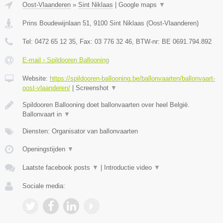
Oost-Vlaanderen
»
Sint Niklaas
|
Google maps
▼
Prins Boudewijnlaan 51
,
9100
Sint Niklaas
(
Oost-Vlaanderen
)
Tel:
0472 65 12 35
, Fax:
03 776 32 46
, BTW-nr:
BE 0691.794.892
E-mail › Spildooren Ballooning
Website:
https://spildooren-ballooning.be/ballonvaarten/ballonvaart-
oost-vlaanderen/
|
Screenshot
▼
Spildooren Ballooning doet ballonvaarten over heel België.
Ballonvaart in
▼
Diensten: Organisator van ballonvaarten
Openingstijden
▼
Laatste facebook posts
▼
|
Introductie video
▼
Sociale media: