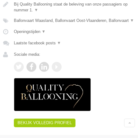
Bij Quality Ballooning staat de beleving van onze passagiers op
nummer 1.
▼
Ballonvaart Waasland, Ballonvaart Oost-Vlaanderen, Ballonvaart
▼
Openingstijden
▼
Laatste facebook posts
▼
Sociale media:
BEKIJK VOLLEDIG PROFIEL