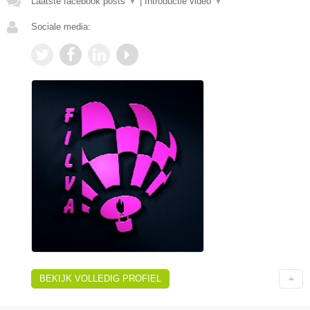
Laatste facebook posts
▼
|
Introductie video
▼
Sociale media:
BEKIJK VOLLEDIG PROFIEL