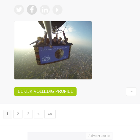
BEKIJK VOLLEDIG PROFIEL
1
2
3
»
»»