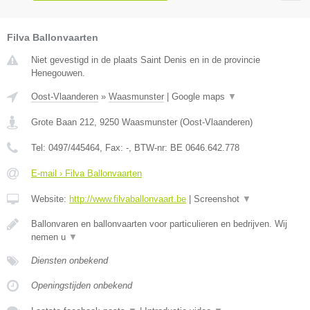
Filva Ballonvaarten
Niet gevestigd in de plaats Saint Denis en in de provincie
Henegouwen.
Oost-Vlaanderen
»
Waasmunster
|
Google maps
▼
Grote Baan 212
,
9250
Waasmunster
(
Oost-Vlaanderen
)
Tel:
0497/445464
, Fax:
-
, BTW-nr:
BE 0646.642.778
E-mail › Filva Ballonvaarten
Website:
http://www.filvaballonvaart.be
|
Screenshot
▼
Ballonvaren en ballonvaarten voor particulieren en bedrijven. Wij
nemen u
▼
Diensten onbekend
Openingstijden onbekend