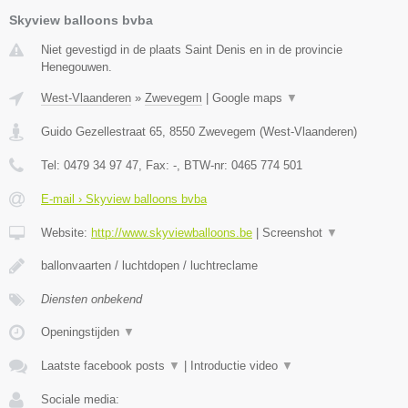
Skyview balloons bvba
Niet gevestigd in de plaats Saint Denis en in de provincie
Henegouwen.
West-Vlaanderen
»
Zwevegem
|
Google maps
▼
Guido Gezellestraat 65
,
8550
Zwevegem
(
West-Vlaanderen
)
Tel:
0479 34 97 47
, Fax:
-
, BTW-nr:
0465 774 501
E-mail › Skyview balloons bvba
Website:
http://www.skyviewballoons.be
|
Screenshot
▼
ballonvaarten / luchtdopen / luchtreclame
Diensten onbekend
Openingstijden
▼
Laatste facebook posts
▼
|
Introductie video
▼
Sociale media: