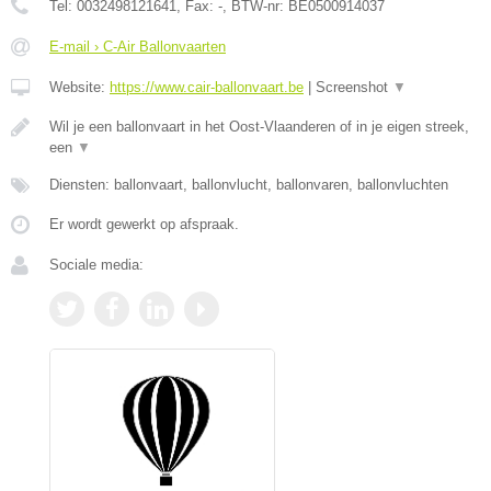
Tel:
0032498121641
, Fax:
-
, BTW-nr:
BE0500914037
E-mail › C-Air Ballonvaarten
Website:
https://www.cair-ballonvaart.be
|
Screenshot
▼
Wil je een ballonvaart in het Oost-Vlaanderen of in je eigen streek,
een
▼
Diensten: ballonvaart, ballonvlucht, ballonvaren, ballonvluchten
Er wordt gewerkt op afspraak.
Sociale media: