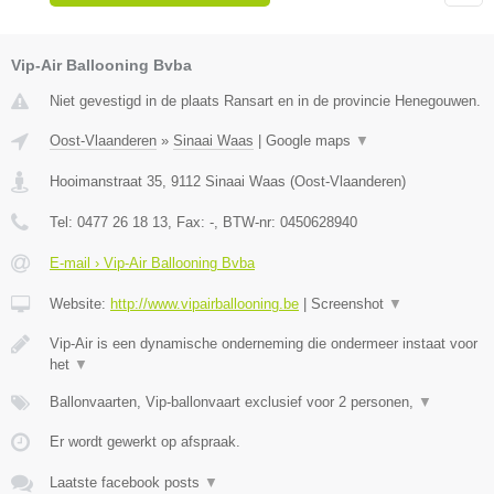
Vip-Air Ballooning Bvba
Niet gevestigd in de plaats Ransart en in de provincie Henegouwen.
Oost-Vlaanderen
»
Sinaai Waas
|
Google maps
▼
Hooimanstraat 35
,
9112
Sinaai Waas
(
Oost-Vlaanderen
)
Tel:
0477 26 18 13
, Fax:
-
, BTW-nr:
0450628940
E-mail › Vip-Air Ballooning Bvba
Website:
http://www.vipairballooning.be
|
Screenshot
▼
Vip-Air is een dynamische onderneming die ondermeer instaat voor
het
▼
Ballonvaarten, Vip-ballonvaart exclusief voor 2 personen,
▼
Er wordt gewerkt op afspraak.
Laatste facebook posts
▼