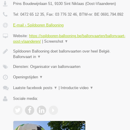
Prins Boudewijnlaan 51
,
9100
Sint Niklaas
(
Oost-Vlaanderen
)
Tel:
0472 65 12 35
, Fax:
03 776 32 46
, BTW-nr:
BE 0691.794.892
E-mail › Spildooren Ballooning
Website:
https://spildooren-ballooning.be/ballonvaarten/ballonvaart-
oost-vlaanderen/
|
Screenshot
▼
Spildooren Ballooning doet ballonvaarten over heel België.
Ballonvaart in
▼
Diensten: Organisator van ballonvaarten
Openingstijden
▼
Laatste facebook posts
▼
|
Introductie video
▼
Sociale media: