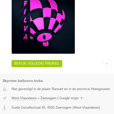
BEKIJK VOLLEDIG PROFIEL
Skyview balloons bvba
Niet gevestigd in de plaats Ransart en in de provincie Henegouwen.
West-Vlaanderen
»
Zwevegem
|
Google maps
▼
Guido Gezellestraat 65
,
8550
Zwevegem
(
West-Vlaanderen
)