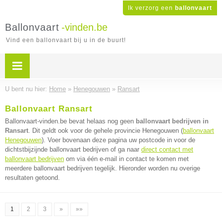
Ik verzorg een
ballonvaart
Ballonvaart
-vinden.be
Vind een ballonvaart bij u in de buurt!
U bent nu hier:
Home
»
Henegouwen
»
Ransart
Ballonvaart Ransart
Ballonvaart-vinden.be bevat helaas nog geen
ballonvaart bedrijven in
Ransart
. Dit geldt ook voor de gehele provincie Henegouwen (
ballonvaart
Henegouwen
). Voer bovenaan deze pagina uw postcode in voor de
dichtstbijzijnde ballonvaart bedrijven of ga naar
direct contact met
ballonvaart bedrijven
om via één e-mail in contact te komen met
meerdere ballonvaart bedrijven tegelijk. Hieronder worden nu overige
resultaten getoond.
1
2
3
»
»»