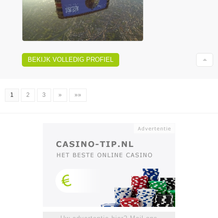
BEKIJK VOLLEDIG PROFIEL
1
2
3
»
»»