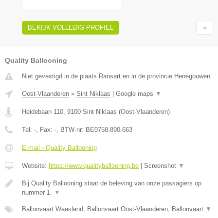
BEKIJK VOLLEDIG PROFIEL
Quality Ballooning
Niet gevestigd in de plaats Ransart en in de provincie Henegouwen.
Oost-Vlaanderen
»
Sint Niklaas
|
Google maps
▼
Heidebaan 110
,
9100
Sint Niklaas
(
Oost-Vlaanderen
)
Tel:
-
, Fax:
-
, BTW-nr:
BE0758.890.663
E-mail › Quality Ballooning
Website:
https://www.qualityballooning.be
|
Screenshot
▼
Bij Quality Ballooning staat de beleving van onze passagiers op
nummer 1.
▼
Ballonvaart Waasland, Ballonvaart Oost-Vlaanderen, Ballonvaart
▼