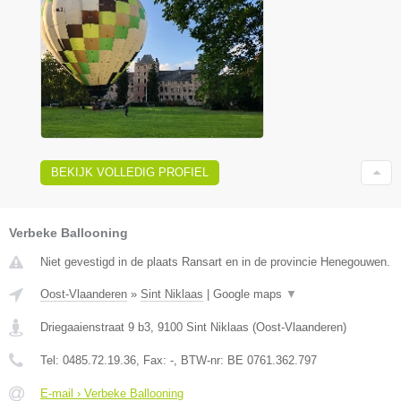
BEKIJK VOLLEDIG PROFIEL
Verbeke Ballooning
Niet gevestigd in de plaats Ransart en in de provincie Henegouwen.
Oost-Vlaanderen
»
Sint Niklaas
|
Google maps
▼
Driegaaienstraat 9 b3
,
9100
Sint Niklaas
(
Oost-Vlaanderen
)
Tel:
0485.72.19.36
, Fax:
-
, BTW-nr:
BE 0761.362.797
E-mail › Verbeke Ballooning