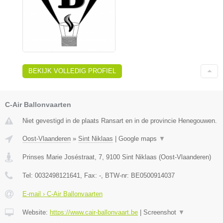
BEKIJK VOLLEDIG PROFIEL
C-Air Ballonvaarten
Niet gevestigd in de plaats Ransart en in de provincie Henegouwen.
Oost-Vlaanderen
»
Sint Niklaas
|
Google maps
▼
Prinses Marie Joséstraat, 7
,
9100
Sint Niklaas
(
Oost-Vlaanderen
)
Tel:
0032498121641
, Fax:
-
, BTW-nr:
BE0500914037
E-mail › C-Air Ballonvaarten
Website:
https://www.cair-ballonvaart.be
|
Screenshot
▼