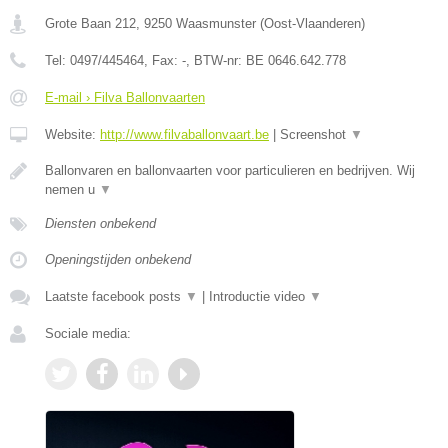
Grote Baan 212
,
9250
Waasmunster
(
Oost-Vlaanderen
)
Tel:
0497/445464
, Fax:
-
, BTW-nr:
BE 0646.642.778
E-mail › Filva Ballonvaarten
Website:
http://www.filvaballonvaart.be
|
Screenshot
▼
Ballonvaren en ballonvaarten voor particulieren en bedrijven. Wij
nemen u
▼
Diensten onbekend
Openingstijden onbekend
Laatste facebook posts
▼
|
Introductie video
▼
Sociale media: