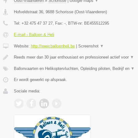
Oost-Vlaanderen
»
Schorisse
|
Google maps
▼
Hofveldstraat 36
,
9688
Schorisse
(
Oost-Vlaanderen
)
Tel:
+32 475 47 37 27
, Fax:
-
, BTW-nr:
BE455512295
E-mail › Balloon & Heli
Website:
http://www.balloonheli.be
|
Screenshot
▼
Reeds meer dan 30 jaar enthousiast en professioneel actief voor
▼
Ballonvaarten en Helikoptervluchten, Opleiding piloten, Bedrijf en
▼
Er wordt gewerkt op afspraak.
Sociale media: