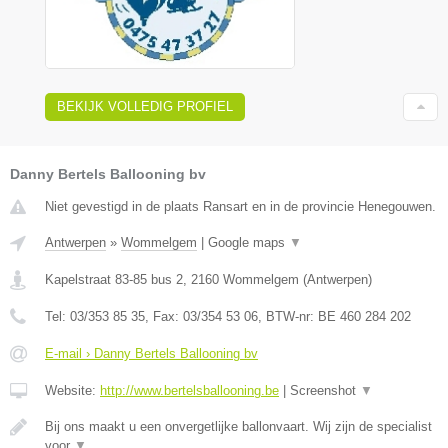
BEKIJK VOLLEDIG PROFIEL
Danny Bertels Ballooning bv
Niet gevestigd in de plaats Ransart en in de provincie Henegouwen.
Antwerpen
»
Wommelgem
|
Google maps
▼
Kapelstraat 83-85 bus 2
,
2160
Wommelgem
(
Antwerpen
)
Tel:
03/353 85 35
, Fax:
03/354 53 06
, BTW-nr:
BE 460 284 202
E-mail › Danny Bertels Ballooning bv
Website:
http://www.bertelsballooning.be
|
Screenshot
▼
Bij ons maakt u een onvergetlijke ballonvaart. Wij zijn de specialist
voor
▼