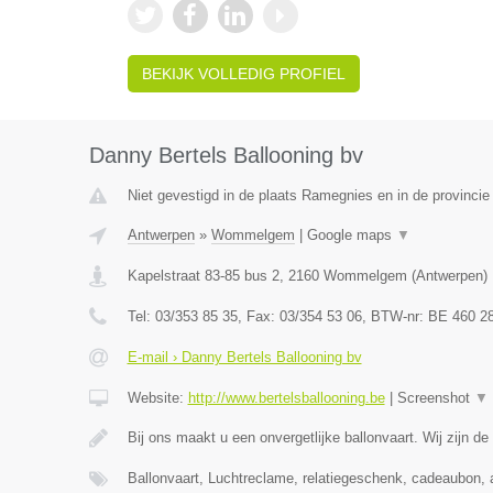
BEKIJK VOLLEDIG PROFIEL
Danny Bertels Ballooning bv
Niet gevestigd in de plaats Ramegnies en in de provinci
Antwerpen
»
Wommelgem
|
Google maps
▼
Kapelstraat 83-85 bus 2
,
2160
Wommelgem
(
Antwerpen
)
Tel:
03/353 85 35
, Fax:
03/354 53 06
, BTW-nr:
BE 460 2
E-mail › Danny Bertels Ballooning bv
Website:
http://www.bertelsballooning.be
|
Screenshot
▼
Bij ons maakt u een onvergetlijke ballonvaart. Wij zijn de
Ballonvaart, Luchtreclame, relatiegeschenk, cadeaubon, 