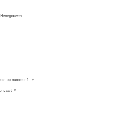
e Henegouwen.
▼
giers op nummer 1.
▼
lonvaart
▼