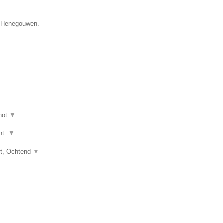
e Henegouwen.
hot
▼
ht.
▼
art, Ochtend
▼