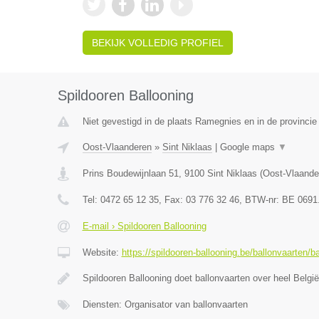
BEKIJK VOLLEDIG PROFIEL
Spildooren Ballooning
Niet gevestigd in de plaats Ramegnies en in de provinci
Oost-Vlaanderen
»
Sint Niklaas
|
Google maps
▼
Prins Boudewijnlaan 51
,
9100
Sint Niklaas
(
Oost-Vlaande
Tel:
0472 65 12 35
, Fax:
03 776 32 46
, BTW-nr:
BE 0691
E-mail › Spildooren Ballooning
Website:
https://spildooren-ballooning.be/ballonvaarten/b
Spildooren Ballooning doet ballonvaarten over heel België
Diensten: Organisator van ballonvaarten