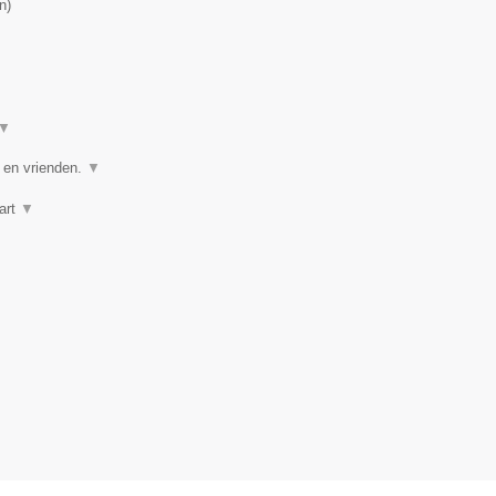
n
)
▼
e en vrienden.
▼
art
▼