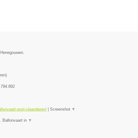
e Henegouwen.
ren
)
.794.892
allonvaart-oost-vlaanderen/
|
Screenshot
▼
. Ballonvaart in
▼