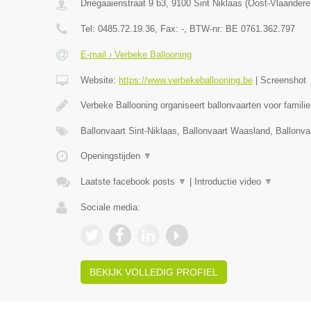
Driegaaienstraat 9 b3
,
9100
Sint Niklaas
(
Oost-Vlaandere
Tel:
0485.72.19.36
, Fax:
-
, BTW-nr:
BE 0761.362.797
E-mail › Verbeke Ballooning
Website:
https://www.verbekeballooning.be
|
Screenshot
Verbeke Ballooning organiseert ballonvaarten voor famili
Ballonvaart Sint-Niklaas, Ballonvaart Waasland, Ballonva
Openingstijden
▼
Laatste facebook posts
▼
|
Introductie video
▼
Sociale media:
BEKIJK VOLLEDIG PROFIEL