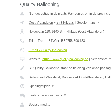
Quality Ballooning
Niet gevestigd in de plaats Ramegnies en in de provinci
Oost-Vlaanderen
»
Sint Niklaas
|
Google maps
▼
Heidebaan 110
,
9100
Sint Niklaas
(
Oost-Vlaanderen
)
Tel:
-
, Fax:
-
, BTW-nr:
BE0758.890.663
E-mail › Quality Ballooning
Website:
https://www.qualityballooning.be
|
Screenshot
Bij Quality Ballooning staat de beleving van onze passa
Ballonvaart Waasland, Ballonvaart Oost-Vlaanderen, Bal
Openingstijden
▼
Laatste facebook posts
▼
Sociale media: