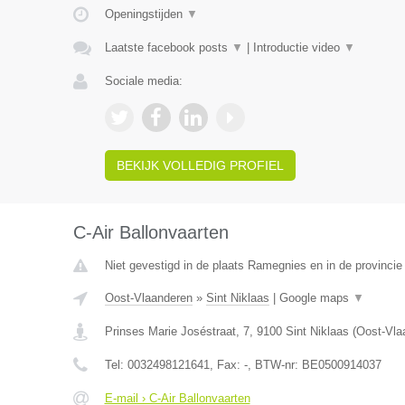
Openingstijden
▼
Laatste facebook posts
▼
|
Introductie video
▼
Sociale media:
BEKIJK VOLLEDIG PROFIEL
C-Air Ballonvaarten
Niet gevestigd in de plaats Ramegnies en in de provinci
Oost-Vlaanderen
»
Sint Niklaas
|
Google maps
▼
Prinses Marie Joséstraat, 7
,
9100
Sint Niklaas
(
Oost-Vla
Tel:
0032498121641
, Fax:
-
, BTW-nr:
BE0500914037
E-mail › C-Air Ballonvaarten