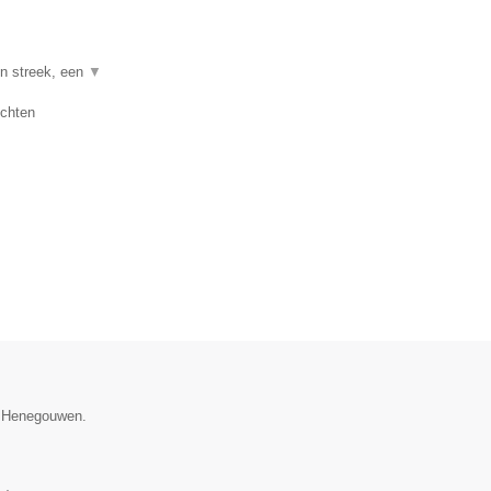
en streek, een
▼
uchten
e Henegouwen.