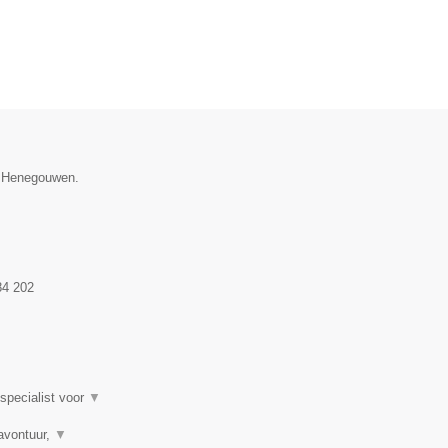
e Henegouwen.
84 202
 specialist voor
▼
avontuur,
▼