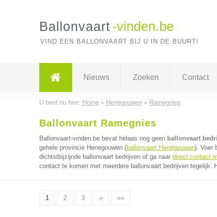
Ballonvaart
-vinden.be
VIND EEN BALLONVAART BIJ U IN DE BUURT!
Nieuws
Zoeken
Contact
U bent nu hier:
Home
»
Henegouwen
»
Ramegnies
Ballonvaart Ramegnies
Ballonvaart-vinden.be bevat helaas nog geen
ballonvaart bed
gehele provincie Henegouwen (
ballonvaart Henegouwen
). Voer
dichtstbijzijnde ballonvaart bedrijven of ga naar
direct contact m
contact te komen met meerdere ballonvaart bedrijven tegelijk. 
1
2
3
»
»»