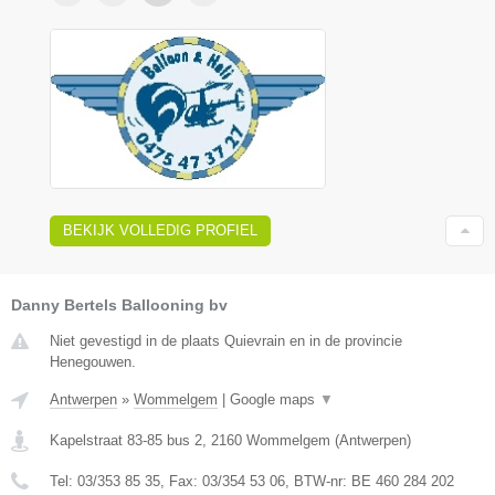
BEKIJK VOLLEDIG PROFIEL
Danny Bertels Ballooning bv
Niet gevestigd in de plaats Quievrain en in de provincie
Henegouwen.
Antwerpen
»
Wommelgem
|
Google maps
▼
Kapelstraat 83-85 bus 2
,
2160
Wommelgem
(
Antwerpen
)
Tel:
03/353 85 35
, Fax:
03/354 53 06
, BTW-nr:
BE 460 284 202