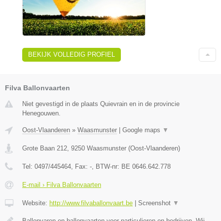
BEKIJK VOLLEDIG PROFIEL
Filva Ballonvaarten
Niet gevestigd in de plaats Quievrain en in de provincie
Henegouwen.
Oost-Vlaanderen
»
Waasmunster
|
Google maps
▼
Grote Baan 212
,
9250
Waasmunster
(
Oost-Vlaanderen
)
Tel:
0497/445464
, Fax:
-
, BTW-nr:
BE 0646.642.778
E-mail › Filva Ballonvaarten
Website:
http://www.filvaballonvaart.be
|
Screenshot
▼
Ballonvaren en ballonvaarten voor particulieren en bedrijven. Wij