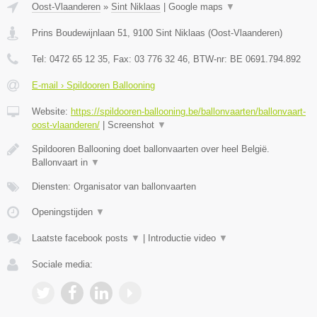
Oost-Vlaanderen
»
Sint Niklaas
|
Google maps
▼
Prins Boudewijnlaan 51
,
9100
Sint Niklaas
(
Oost-Vlaanderen
)
Tel:
0472 65 12 35
, Fax:
03 776 32 46
, BTW-nr:
BE 0691.794.892
E-mail › Spildooren Ballooning
Website:
https://spildooren-ballooning.be/ballonvaarten/ballonvaart-
oost-vlaanderen/
|
Screenshot
▼
Spildooren Ballooning doet ballonvaarten over heel België.
Ballonvaart in
▼
Diensten: Organisator van ballonvaarten
Openingstijden
▼
Laatste facebook posts
▼
|
Introductie video
▼
Sociale media: