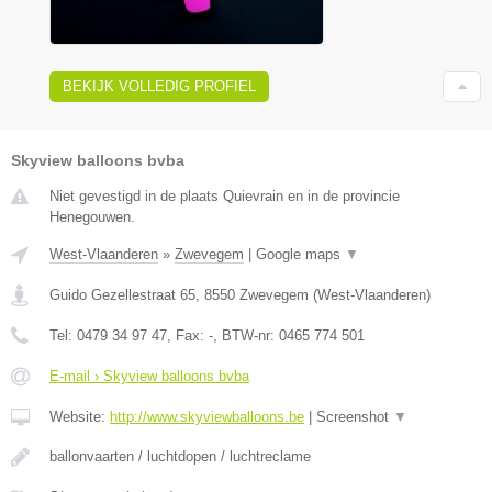
BEKIJK VOLLEDIG PROFIEL
Skyview balloons bvba
Niet gevestigd in de plaats Quievrain en in de provincie
Henegouwen.
West-Vlaanderen
»
Zwevegem
|
Google maps
▼
Guido Gezellestraat 65
,
8550
Zwevegem
(
West-Vlaanderen
)
Tel:
0479 34 97 47
, Fax:
-
, BTW-nr:
0465 774 501
E-mail › Skyview balloons bvba
Website:
http://www.skyviewballoons.be
|
Screenshot
▼
ballonvaarten / luchtdopen / luchtreclame