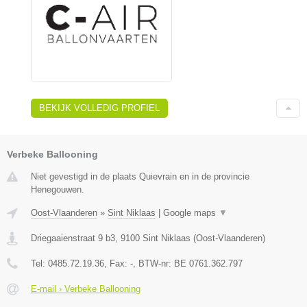
BEKIJK VOLLEDIG PROFIEL
Verbeke Ballooning
Niet gevestigd in de plaats Quievrain en in de provincie
Henegouwen.
Oost-Vlaanderen
»
Sint Niklaas
|
Google maps
▼
Driegaaienstraat 9 b3
,
9100
Sint Niklaas
(
Oost-Vlaanderen
)
Tel:
0485.72.19.36
, Fax:
-
, BTW-nr:
BE 0761.362.797
E-mail › Verbeke Ballooning