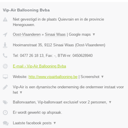
Vip-Air Ballooning Bvba
Niet gevestigd in de plaats Quievrain en in de provincie
Henegouwen.
Oost-Vlaanderen
»
Sinaai Waas
|
Google maps
▼
Hooimanstraat 35
,
9112
Sinaai Waas
(
Oost-Vlaanderen
)
Tel:
0477 26 18 13
, Fax:
-
, BTW-nr:
0450628940
E-mail › Vip-Air Ballooning Bvba
Website:
http://www.vipairballooning.be
|
Screenshot
▼
Vip-Air is een dynamische onderneming die ondermeer instaat voor
het
▼
Ballonvaarten, Vip-ballonvaart exclusief voor 2 personen,
▼
Er wordt gewerkt op afspraak.
Laatste facebook posts
▼