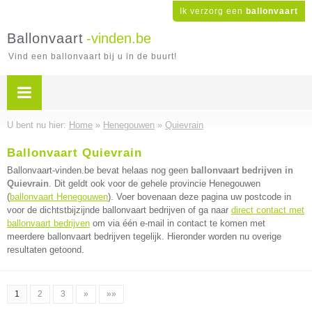
Ik verzorg een
ballonvaart
Ballonvaart
-vinden.be
Vind een ballonvaart bij u in de buurt!
U bent nu hier:
Home
»
Henegouwen
»
Quievrain
Ballonvaart Quievrain
Ballonvaart-vinden.be bevat helaas nog geen
ballonvaart bedrijven in
Quievrain
. Dit geldt ook voor de gehele provincie Henegouwen
(
ballonvaart Henegouwen
). Voer bovenaan deze pagina uw postcode in
voor de dichtstbijzijnde ballonvaart bedrijven of ga naar
direct contact met
ballonvaart bedrijven
om via één e-mail in contact te komen met
meerdere ballonvaart bedrijven tegelijk. Hieronder worden nu overige
resultaten getoond.
1
2
3
»
»»