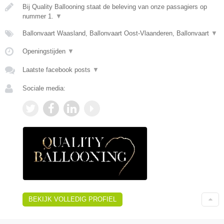
Bij Quality Ballooning staat de beleving van onze passagiers op
nummer 1.
▼
Ballonvaart Waasland, Ballonvaart Oost-Vlaanderen, Ballonvaart
▼
Openingstijden
▼
Laatste facebook posts
▼
Sociale media:
BEKIJK VOLLEDIG PROFIEL