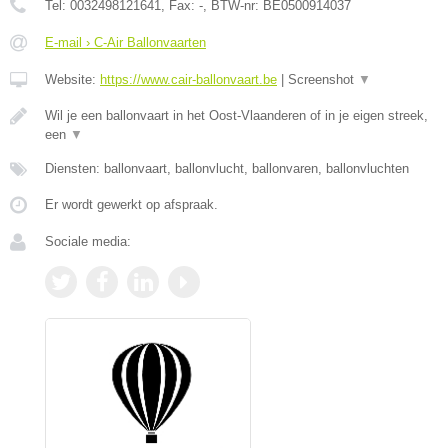
Tel:
0032498121641
, Fax:
-
, BTW-nr:
BE0500914037
E-mail › C-Air Ballonvaarten
Website:
https://www.cair-ballonvaart.be
|
Screenshot
▼
Wil je een ballonvaart in het Oost-Vlaanderen of in je eigen streek,
een
▼
Diensten: ballonvaart, ballonvlucht, ballonvaren, ballonvluchten
Er wordt gewerkt op afspraak.
Sociale media: