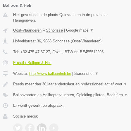
Balloon & Heli
Niet gevestigd in de plaats Quievrain en in de provincie
Henegouwen.
Oost-Vlaanderen
»
Schorisse
|
Google maps
▼
Hofveldstraat 36
,
9688
Schorisse
(
Oost-Vlaanderen
)
Tel:
+32 475 47 37 27
, Fax:
-
, BTW-nr:
BE455512295
E-mail › Balloon & Heli
Website:
http://www.balloonheli.be
|
Screenshot
▼
Reeds meer dan 30 jaar enthousiast en professioneel actief voor
▼
Ballonvaarten en Helikoptervluchten, Opleiding piloten, Bedrijf en
▼
Er wordt gewerkt op afspraak.
Sociale media: