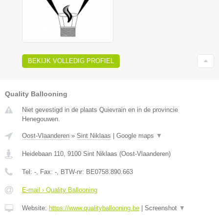
BEKIJK VOLLEDIG PROFIEL
Quality Ballooning
Niet gevestigd in de plaats Quievrain en in de provincie
Henegouwen.
Oost-Vlaanderen
»
Sint Niklaas
|
Google maps
▼
Heidebaan 110
,
9100
Sint Niklaas
(
Oost-Vlaanderen
)
Tel:
-
, Fax:
-
, BTW-nr:
BE0758.890.663
E-mail › Quality Ballooning
Website:
https://www.qualityballooning.be
|
Screenshot
▼