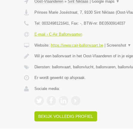
Oost-Vlaanderen
»
Sint Niklaas
|
Google maps
▼
Prinses Marie Joséstraat, 7
,
9100
Sint Niklaas
(
Oost-Vla
Tel:
0032498121641
, Fax:
-
, BTW-nr:
BE0500914037
E-mail › C-Air Ballonvaarten
Website:
https://www.cair-ballonvaart.be
|
Screenshot
▼
Wil je een ballonvaart in het Oost-Vlaanderen of in je eig
Diensten: ballonvaart, ballonvlucht, ballonvaren, ballonvl
Er wordt gewerkt op afspraak.
Sociale media:
BEKIJK VOLLEDIG PROFIEL