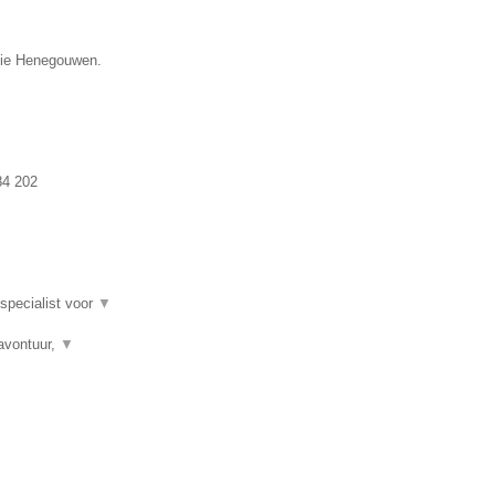
ncie Henegouwen.
84 202
 specialist voor
▼
avontuur,
▼