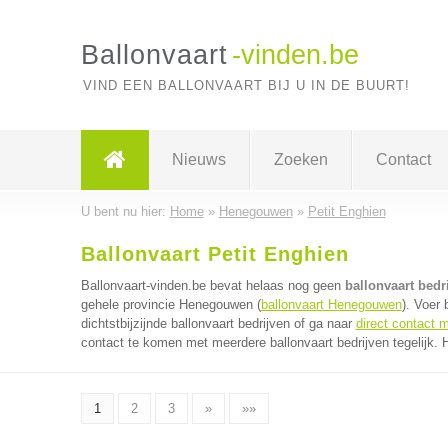
Ballonvaart
-vinden.be
VIND EEN BALLONVAART BIJ U IN DE BUURT!
Nieuws
Zoeken
Contact
U bent nu hier:
Home
»
Henegouwen
»
Petit Enghien
Ballonvaart Petit Enghien
Ballonvaart-vinden.be bevat helaas nog geen
ballonvaart bedr
gehele provincie Henegouwen (
ballonvaart Henegouwen
). Voer
dichtstbijzijnde ballonvaart bedrijven of ga naar
direct contact m
contact te komen met meerdere ballonvaart bedrijven tegelijk. 
1
2
3
»
»»