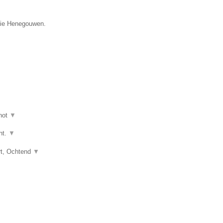
ncie Henegouwen.
hot
▼
ht.
▼
art, Ochtend
▼