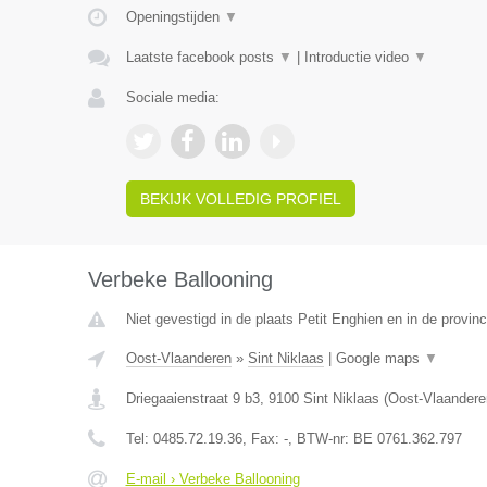
Openingstijden
▼
Laatste facebook posts
▼
|
Introductie video
▼
Sociale media:
BEKIJK VOLLEDIG PROFIEL
Verbeke Ballooning
Niet gevestigd in de plaats Petit Enghien en in de provi
Oost-Vlaanderen
»
Sint Niklaas
|
Google maps
▼
Driegaaienstraat 9 b3
,
9100
Sint Niklaas
(
Oost-Vlaandere
Tel:
0485.72.19.36
, Fax:
-
, BTW-nr:
BE 0761.362.797
E-mail › Verbeke Ballooning