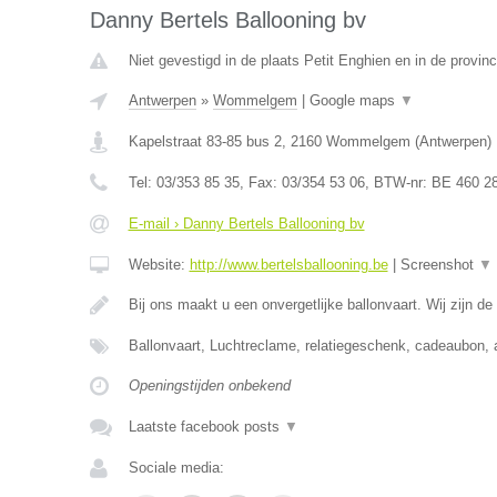
Danny Bertels Ballooning bv
Niet gevestigd in de plaats Petit Enghien en in de provi
Antwerpen
»
Wommelgem
|
Google maps
▼
Kapelstraat 83-85 bus 2
,
2160
Wommelgem
(
Antwerpen
)
Tel:
03/353 85 35
, Fax:
03/354 53 06
, BTW-nr:
BE 460 2
E-mail › Danny Bertels Ballooning bv
Website:
http://www.bertelsballooning.be
|
Screenshot
▼
Bij ons maakt u een onvergetlijke ballonvaart. Wij zijn de
Ballonvaart, Luchtreclame, relatiegeschenk, cadeaubon, 
Openingstijden onbekend
Laatste facebook posts
▼
Sociale media: