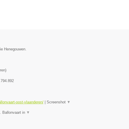
ncie Henegouwen.
ren
)
.794.892
allonvaart-oost-vlaanderen/
|
Screenshot
▼
. Ballonvaart in
▼