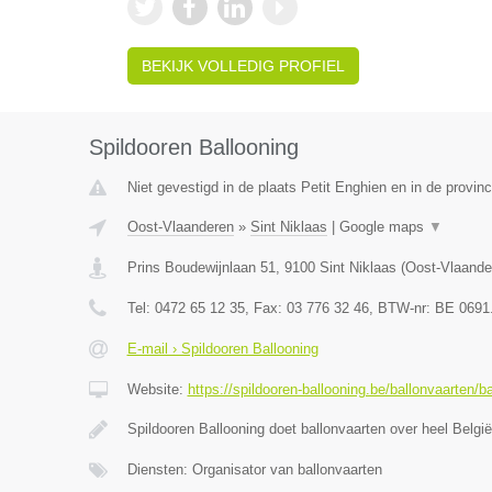
BEKIJK VOLLEDIG PROFIEL
Spildooren Ballooning
Niet gevestigd in de plaats Petit Enghien en in de provi
Oost-Vlaanderen
»
Sint Niklaas
|
Google maps
▼
Prins Boudewijnlaan 51
,
9100
Sint Niklaas
(
Oost-Vlaande
Tel:
0472 65 12 35
, Fax:
03 776 32 46
, BTW-nr:
BE 0691
E-mail › Spildooren Ballooning
Website:
https://spildooren-ballooning.be/ballonvaarten/b
Spildooren Ballooning doet ballonvaarten over heel België
Diensten: Organisator van ballonvaarten