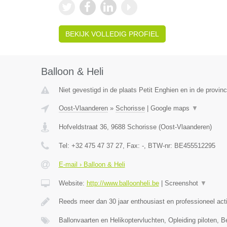
BEKIJK VOLLEDIG PROFIEL
Balloon & Heli
Niet gevestigd in de plaats Petit Enghien en in de provi
Oost-Vlaanderen
»
Schorisse
|
Google maps
▼
Hofveldstraat 36
,
9688
Schorisse
(
Oost-Vlaanderen
)
Tel:
+32 475 47 37 27
, Fax:
-
, BTW-nr:
BE455512295
E-mail › Balloon & Heli
Website:
http://www.balloonheli.be
|
Screenshot
▼
Reeds meer dan 30 jaar enthousiast en professioneel act
Ballonvaarten en Helikoptervluchten, Opleiding piloten, B