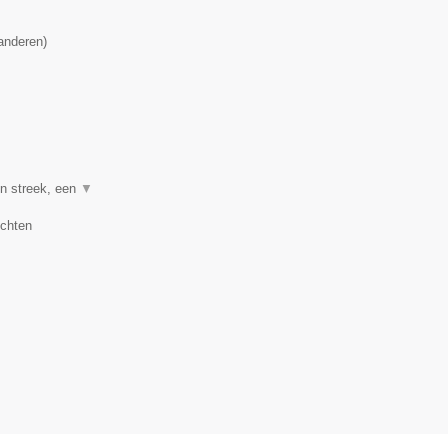
anderen
)
en streek, een
▼
uchten