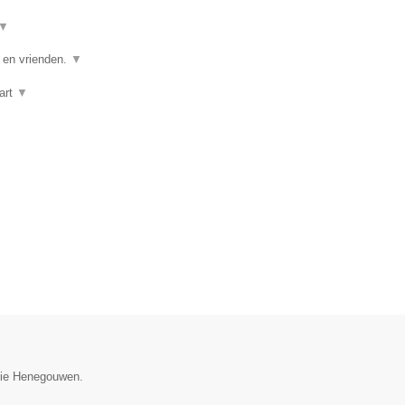
▼
e en vrienden.
▼
art
▼
ncie Henegouwen.