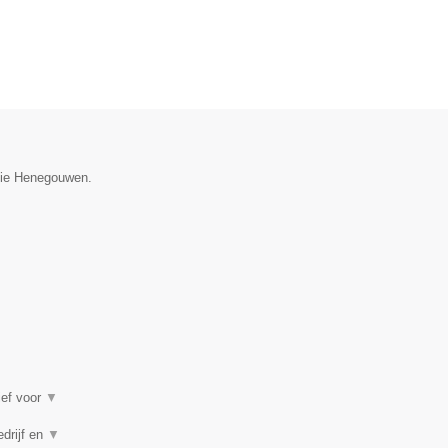
ncie Henegouwen.
ief voor
▼
edrijf en
▼