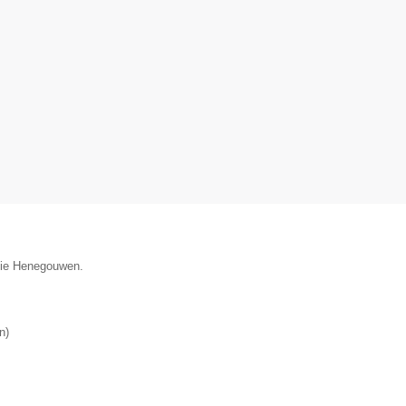
ncie Henegouwen.
n
)