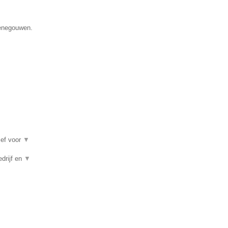
Henegouwen.
ief voor
▼
edrijf en
▼