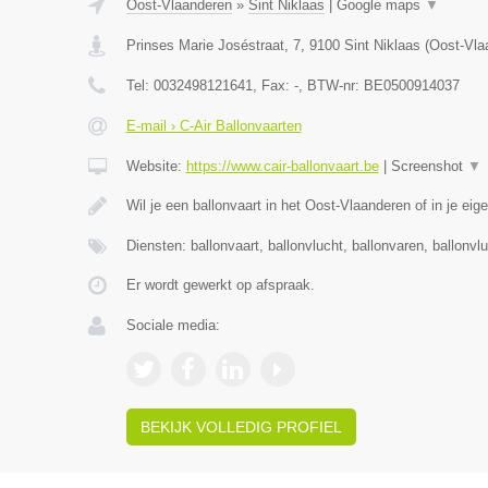
Oost-Vlaanderen
»
Sint Niklaas
|
Google maps
▼
Prinses Marie Joséstraat, 7
,
9100
Sint Niklaas
(
Oost-Vla
Tel:
0032498121641
, Fax:
-
, BTW-nr:
BE0500914037
E-mail › C-Air Ballonvaarten
Website:
https://www.cair-ballonvaart.be
|
Screenshot
▼
Wil je een ballonvaart in het Oost-Vlaanderen of in je eig
Diensten: ballonvaart, ballonvlucht, ballonvaren, ballonvl
Er wordt gewerkt op afspraak.
Sociale media:
BEKIJK VOLLEDIG PROFIEL