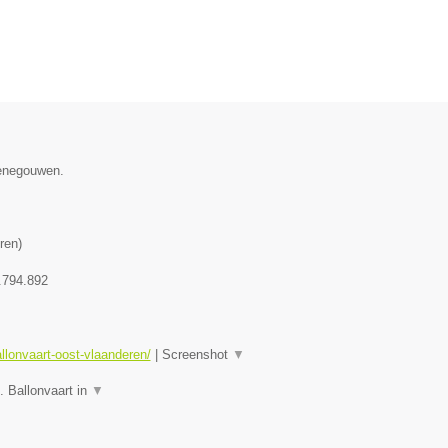
Henegouwen.
ren
)
.794.892
allonvaart-oost-vlaanderen/
|
Screenshot
▼
. Ballonvaart in
▼