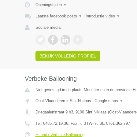
Openingstijden
▼
Laatste facebook posts
▼
|
Introductie video
▼
Sociale media:
BEKIJK VOLLEDIG PROFIEL
Verbeke Ballooning
Niet gevestigd in de plaats Moustier en in de provincie 
Oost-Vlaanderen
»
Sint Niklaas
|
Google maps
▼
Driegaaienstraat 9 b3
,
9100
Sint Niklaas
(
Oost-Vlaandere
Tel:
0485.72.19.36
, Fax:
-
, BTW-nr:
BE 0761.362.797
E-mail › Verbeke Ballooning