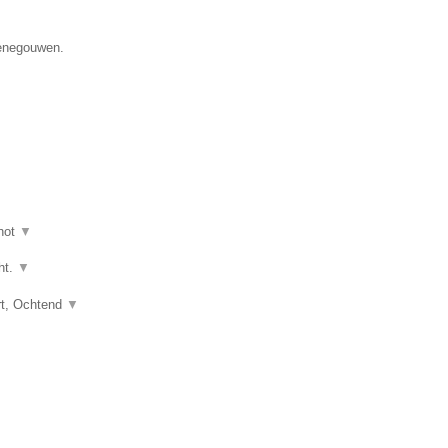
Henegouwen.
hot
▼
ht.
▼
art, Ochtend
▼