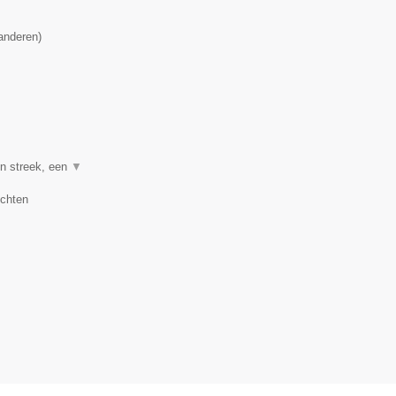
anderen
)
en streek, een
▼
uchten