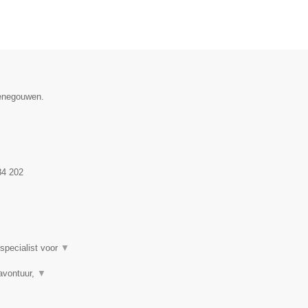
Henegouwen.
84 202
 specialist voor
▼
avontuur,
▼