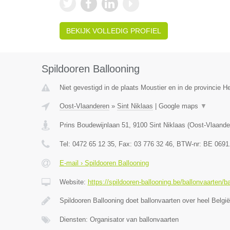
BEKIJK VOLLEDIG PROFIEL
Spildooren Ballooning
Niet gevestigd in de plaats Moustier en in de provincie 
Oost-Vlaanderen
»
Sint Niklaas
|
Google maps
▼
Prins Boudewijnlaan 51
,
9100
Sint Niklaas
(
Oost-Vlaande
Tel:
0472 65 12 35
, Fax:
03 776 32 46
, BTW-nr:
BE 0691
E-mail › Spildooren Ballooning
Website:
https://spildooren-ballooning.be/ballonvaarten/b
Spildooren Ballooning doet ballonvaarten over heel België
Diensten: Organisator van ballonvaarten