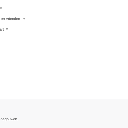
▼
e en vrienden.
▼
art
▼
Henegouwen.