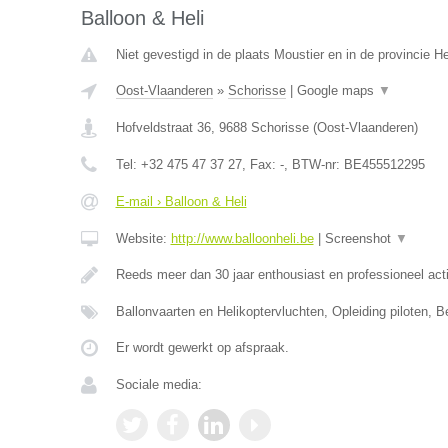
Balloon & Heli
Niet gevestigd in de plaats Moustier en in de provincie 
Oost-Vlaanderen
»
Schorisse
|
Google maps
▼
Hofveldstraat 36
,
9688
Schorisse
(
Oost-Vlaanderen
)
Tel:
+32 475 47 37 27
, Fax:
-
, BTW-nr:
BE455512295
E-mail › Balloon & Heli
Website:
http://www.balloonheli.be
|
Screenshot
▼
Reeds meer dan 30 jaar enthousiast en professioneel act
Ballonvaarten en Helikoptervluchten, Opleiding piloten, B
Er wordt gewerkt op afspraak.
Sociale media: