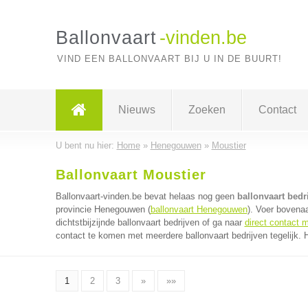
Ballonvaart
-vinden.be
VIND EEN BALLONVAART BIJ U IN DE BUURT!
Nieuws
Zoeken
Contact
U bent nu hier:
Home
»
Henegouwen
»
Moustier
Ballonvaart Moustier
Ballonvaart-vinden.be bevat helaas nog geen
ballonvaart bedr
provincie Henegouwen (
ballonvaart Henegouwen
). Voer bovena
dichtstbijzijnde ballonvaart bedrijven of ga naar
direct contact m
contact te komen met meerdere ballonvaart bedrijven tegelijk. 
1
2
3
»
»»