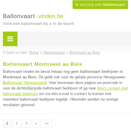
Ik verzorg een
ballonvaart
Ballonvaart
-vinden.be
Vind een ballonvaart bij u in de buurt!
U bent nu hier:
Home
»
Henegouwen
»
Montroeul au Bois
Ballonvaart Montroeul au Bois
Ballonvaart-vinden.be bevat helaas nog geen
ballonvaart bedrijven in
Montroeul au Bois
. Dit geldt ook voor de gehele provincie Henegouwen
(
ballonvaart Henegouwen
). Voer bovenaan deze pagina uw postcode in
voor de dichtstbijzijnde ballonvaart bedrijven of ga naar
direct contact met
ballonvaart bedrijven
om via één e-mail in contact te komen met
meerdere ballonvaart bedrijven tegelijk. Hieronder worden nu overige
resultaten getoond.
1
2
3
»
»»