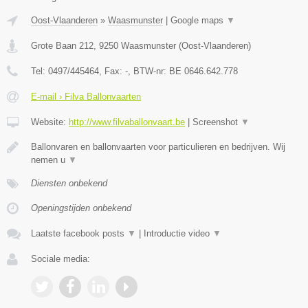
Oost-Vlaanderen
»
Waasmunster
|
Google maps
▼
Grote Baan 212
,
9250
Waasmunster
(
Oost-Vlaanderen
)
Tel:
0497/445464
, Fax:
-
, BTW-nr:
BE 0646.642.778
E-mail › Filva Ballonvaarten
Website:
http://www.filvaballonvaart.be
|
Screenshot
▼
Ballonvaren en ballonvaarten voor particulieren en bedrijven. Wij
nemen u
▼
Diensten onbekend
Openingstijden onbekend
Laatste facebook posts
▼
|
Introductie video
▼
Sociale media: