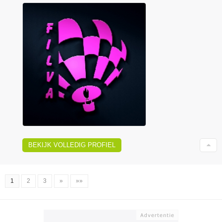
BEKIJK VOLLEDIG PROFIEL
1
2
3
»
»»