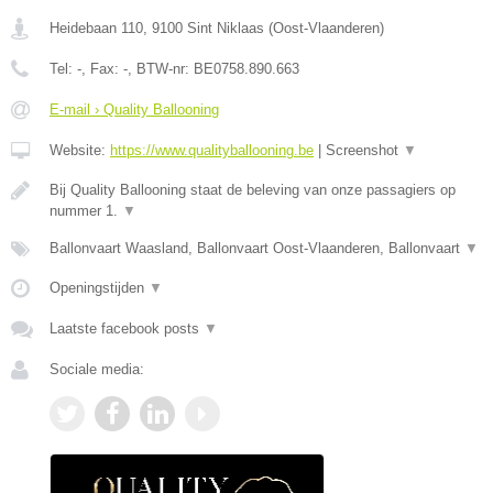
Heidebaan 110
,
9100
Sint Niklaas
(
Oost-Vlaanderen
)
Tel:
-
, Fax:
-
, BTW-nr:
BE0758.890.663
E-mail › Quality Ballooning
Website:
https://www.qualityballooning.be
|
Screenshot
▼
Bij Quality Ballooning staat de beleving van onze passagiers op
nummer 1.
▼
Ballonvaart Waasland, Ballonvaart Oost-Vlaanderen, Ballonvaart
▼
Openingstijden
▼
Laatste facebook posts
▼
Sociale media: