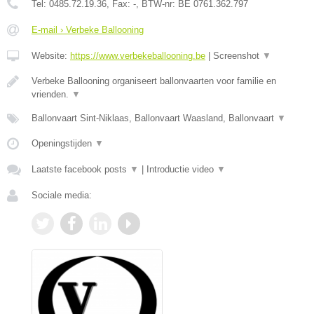
Tel:
0485.72.19.36
, Fax:
-
, BTW-nr:
BE 0761.362.797
E-mail › Verbeke Ballooning
Website:
https://www.verbekeballooning.be
|
Screenshot
▼
Verbeke Ballooning organiseert ballonvaarten voor familie en
vrienden.
▼
Ballonvaart Sint-Niklaas, Ballonvaart Waasland, Ballonvaart
▼
Openingstijden
▼
Laatste facebook posts
▼
|
Introductie video
▼
Sociale media: