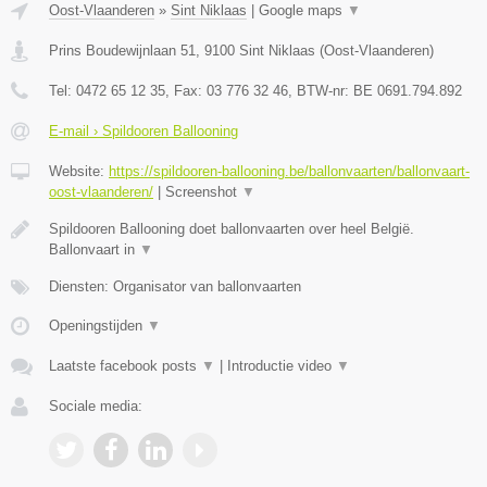
Oost-Vlaanderen
»
Sint Niklaas
|
Google maps
▼
Prins Boudewijnlaan 51
,
9100
Sint Niklaas
(
Oost-Vlaanderen
)
Tel:
0472 65 12 35
, Fax:
03 776 32 46
, BTW-nr:
BE 0691.794.892
E-mail › Spildooren Ballooning
Website:
https://spildooren-ballooning.be/ballonvaarten/ballonvaart-
oost-vlaanderen/
|
Screenshot
▼
Spildooren Ballooning doet ballonvaarten over heel België.
Ballonvaart in
▼
Diensten: Organisator van ballonvaarten
Openingstijden
▼
Laatste facebook posts
▼
|
Introductie video
▼
Sociale media: