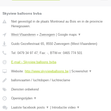
Skyview balloons bvba
Niet gevestigd in de plaats Montroeul au Bois en in de provincie
Henegouwen.
West-Vlaanderen
»
Zwevegem
|
Google maps
▼
Guido Gezellestraat 65
,
8550
Zwevegem
(
West-Vlaanderen
)
Tel:
0479 34 97 47
, Fax:
-
, BTW-nr:
0465 774 501
E-mail › Skyview balloons bvba
Website:
http://www.skyviewballoons.be
|
Screenshot
▼
ballonvaarten / luchtdopen / luchtreclame
Diensten onbekend
Openingstijden
▼
Laatste facebook posts
▼
|
Introductie video
▼