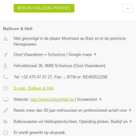
BEKIJK VOLLEDIG PROFIEL
Balloon & Heli
Niet gevestigd in de plaats Montroeul au Bois en in de provincie
Henegouwen.
Oost-Vlaanderen
»
Schorisse
|
Google maps
▼
Hofveldstraat 36
,
9688
Schorisse
(
Oost-Vlaanderen
)
Tel:
+32 475 47 37 27
, Fax:
-
, BTW-nr:
BE455512295
E-mail › Balloon & Heli
Website:
http://www.balloonheli.be
|
Screenshot
▼
Reeds meer dan 30 jaar enthousiast en professioneel actief voor
▼
Ballonvaarten en Helikoptervluchten, Opleiding piloten, Bedrijf en
▼
Er wordt gewerkt op afspraak.