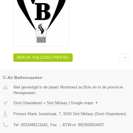
BEKIJK VOLLEDIG PROFIEL
C-Air Ballonvaarten
Niet gevestigd in de plaats Montroeul au Bois en in de provincie
Henegouwen.
Oost-Vlaanderen
»
Sint Niklaas
|
Google maps
▼
Prinses Marie Joséstraat, 7
,
9100
Sint Niklaas
(
Oost-Vlaanderen
)
Tel:
0032498121641
, Fax:
-
, BTW-nr:
BE0500914037