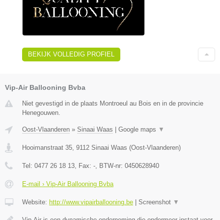
BEKIJK VOLLEDIG PROFIEL
Vip-Air Ballooning Bvba
Niet gevestigd in de plaats Montroeul au Bois en in de provincie
Henegouwen.
Oost-Vlaanderen
»
Sinaai Waas
|
Google maps
▼
Hooimanstraat 35
,
9112
Sinaai Waas
(
Oost-Vlaanderen
)
Tel:
0477 26 18 13
, Fax:
-
, BTW-nr:
0450628940
E-mail › Vip-Air Ballooning Bvba
Website:
http://www.vipairballooning.be
|
Screenshot
▼
Vip-Air is een dynamische onderneming die ondermeer instaat voor