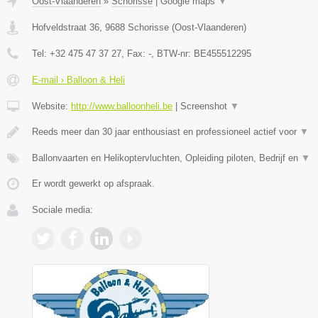
Oost-Vlaanderen
»
Schorisse
|
Google maps
▼
Hofveldstraat 36
,
9688
Schorisse
(
Oost-Vlaanderen
)
Tel:
+32 475 47 37 27
, Fax:
-
, BTW-nr:
BE455512295
E-mail › Balloon & Heli
Website:
http://www.balloonheli.be
|
Screenshot
▼
Reeds meer dan 30 jaar enthousiast en professioneel actief voor
▼
Ballonvaarten en Helikoptervluchten, Opleiding piloten, Bedrijf en
▼
Er wordt gewerkt op afspraak.
Sociale media: