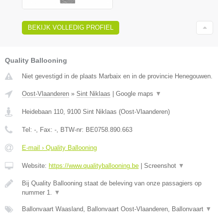
BEKIJK VOLLEDIG PROFIEL
Quality Ballooning
Niet gevestigd in de plaats Marbaix en in de provincie Henegouwen.
Oost-Vlaanderen
»
Sint Niklaas
|
Google maps
▼
Heidebaan 110
,
9100
Sint Niklaas
(
Oost-Vlaanderen
)
Tel:
-
, Fax:
-
, BTW-nr:
BE0758.890.663
E-mail › Quality Ballooning
Website:
https://www.qualityballooning.be
|
Screenshot
▼
Bij Quality Ballooning staat de beleving van onze passagiers op
nummer 1.
▼
Ballonvaart Waasland, Ballonvaart Oost-Vlaanderen, Ballonvaart
▼