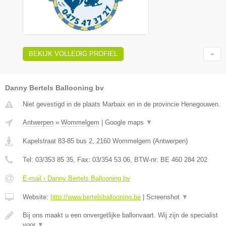
BEKIJK VOLLEDIG PROFIEL
Danny Bertels Ballooning bv
Niet gevestigd in de plaats Marbaix en in de provincie Henegouwen.
Antwerpen
»
Wommelgem
|
Google maps
▼
Kapelstraat 83-85 bus 2
,
2160
Wommelgem
(
Antwerpen
)
Tel:
03/353 85 35
, Fax:
03/354 53 06
, BTW-nr:
BE 460 284 202
E-mail › Danny Bertels Ballooning bv
Website:
http://www.bertelsballooning.be
|
Screenshot
▼
Bij ons maakt u een onvergetlijke ballonvaart. Wij zijn de specialist
voor
▼