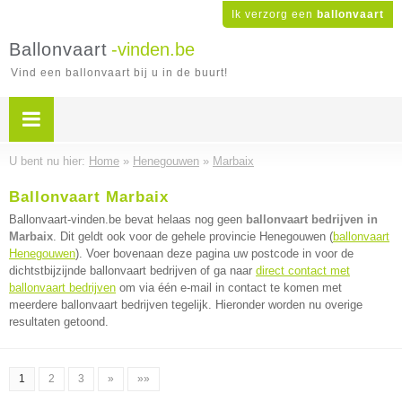
Ik verzorg een
ballonvaart
Ballonvaart
-vinden.be
Vind een ballonvaart bij u in de buurt!
U bent nu hier:
Home
»
Henegouwen
»
Marbaix
Ballonvaart Marbaix
Ballonvaart-vinden.be bevat helaas nog geen
ballonvaart bedrijven in
Marbaix
. Dit geldt ook voor de gehele provincie Henegouwen (
ballonvaart
Henegouwen
). Voer bovenaan deze pagina uw postcode in voor de
dichtstbijzijnde ballonvaart bedrijven of ga naar
direct contact met
ballonvaart bedrijven
om via één e-mail in contact te komen met
meerdere ballonvaart bedrijven tegelijk. Hieronder worden nu overige
resultaten getoond.
1
2
3
»
»»