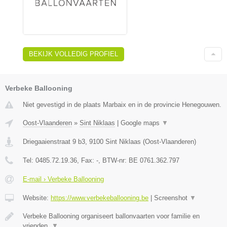
BEKIJK VOLLEDIG PROFIEL
Verbeke Ballooning
Niet gevestigd in de plaats Marbaix en in de provincie Henegouwen.
Oost-Vlaanderen
»
Sint Niklaas
|
Google maps
▼
Driegaaienstraat 9 b3
,
9100
Sint Niklaas
(
Oost-Vlaanderen
)
Tel:
0485.72.19.36
, Fax:
-
, BTW-nr:
BE 0761.362.797
E-mail › Verbeke Ballooning
Website:
https://www.verbekeballooning.be
|
Screenshot
▼
Verbeke Ballooning organiseert ballonvaarten voor familie en
vrienden.
▼