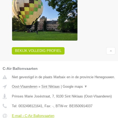
BEKIJK VOLLEDIG PROFIEL
C-Air Ballonvaarten
Niet gevestigd in de plaats Marbaix en in de provincie Henegouwen.
Oost-Vlaanderen
»
Sint Niklaas
|
Google maps
▼
Prinses Marie Joséstraat, 7
,
9100
Sint Niklaas
(
Oost-Vlaanderen
)
Tel:
0032498121641
, Fax:
-
, BTW-nr:
BE0500914037
E-mail › C-Air Ballonvaarten