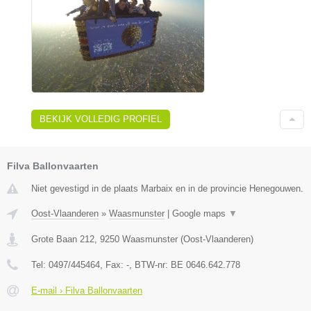
BEKIJK VOLLEDIG PROFIEL
Filva Ballonvaarten
Niet gevestigd in de plaats Marbaix en in de provincie Henegouwen.
Oost-Vlaanderen
»
Waasmunster
|
Google maps
▼
Grote Baan 212
,
9250
Waasmunster
(
Oost-Vlaanderen
)
Tel:
0497/445464
, Fax:
-
, BTW-nr:
BE 0646.642.778
E-mail › Filva Ballonvaarten