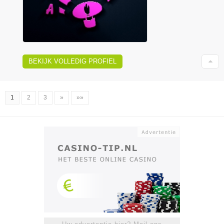
BEKIJK VOLLEDIG PROFIEL
1
2
3
»
»»