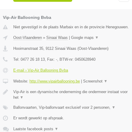
Vip-Air Ballooning Bvba
Niet gevestigd in de plaats Marbaix en in de provincie Henegouwen.
Oost-Vlaanderen
»
Sinaai Waas
|
Google maps
▼
Hooimanstraat 35
,
9112
Sinaai Waas
(
Oost-Vlaanderen
)
Tel:
0477 26 18 13
, Fax:
-
, BTW-nr:
0450628940
E-mail › Vip-Air Ballooning Bvba
Website:
http://www.vipairballooning.be
|
Screenshot
▼
Vip-Air is een dynamische onderneming die ondermeer instaat voor
het
▼
Ballonvaarten, Vip-ballonvaart exclusief voor 2 personen,
▼
Er wordt gewerkt op afspraak.
Laatste facebook posts
▼