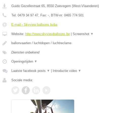
Guido Gezellestraat 65
,
8550
Zwevegem
(
West-Vlaanderen
)
Tel:
0479 34 97 47
, Fax:
-
, BTW-nr:
0465 774 501
E-mail › Skyview balloons bvba
Website:
http://www.skyviewballoons.be
|
Screenshot
▼
ballonvaarten / luchtdopen / luchtreclame
Diensten onbekend
Openingstijden
▼
Laatste facebook posts
▼
|
Introductie video
▼
Sociale media: