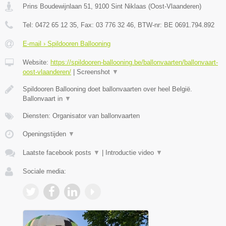
Prins Boudewijnlaan 51
,
9100
Sint Niklaas
(
Oost-Vlaanderen
)
Tel:
0472 65 12 35
, Fax:
03 776 32 46
, BTW-nr:
BE 0691.794.892
E-mail › Spildooren Ballooning
Website:
https://spildooren-ballooning.be/ballonvaarten/ballonvaart-
oost-vlaanderen/
|
Screenshot
▼
Spildooren Ballooning doet ballonvaarten over heel België.
Ballonvaart in
▼
Diensten: Organisator van ballonvaarten
Openingstijden
▼
Laatste facebook posts
▼
|
Introductie video
▼
Sociale media: