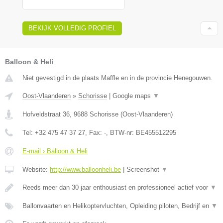
BEKIJK VOLLEDIG PROFIEL
Balloon & Heli
Niet gevestigd in de plaats Maffle en in de provincie Henegouwen.
Oost-Vlaanderen
»
Schorisse
|
Google maps
▼
Hofveldstraat 36
,
9688
Schorisse
(
Oost-Vlaanderen
)
Tel:
+32 475 47 37 27
, Fax:
-
, BTW-nr:
BE455512295
E-mail › Balloon & Heli
Website:
http://www.balloonheli.be
|
Screenshot
▼
Reeds meer dan 30 jaar enthousiast en professioneel actief voor
▼
Ballonvaarten en Helikoptervluchten, Opleiding piloten, Bedrijf en
▼