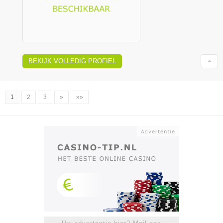
BEKIJK VOLLEDIG PROFIEL
1
2
3
»
»»