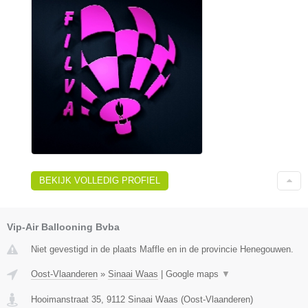
BEKIJK VOLLEDIG PROFIEL
Vip-Air Ballooning Bvba
Niet gevestigd in de plaats Maffle en in de provincie Henegouwen.
Oost-Vlaanderen
»
Sinaai Waas
|
Google maps
▼
Hooimanstraat 35
,
9112
Sinaai Waas
(
Oost-Vlaanderen
)