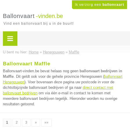
Ik verzorg een
ballonvaart
Ballonvaart
-vinden.be
Vind een ballonvaart bij u in de buurt!
U bent nu hier:
Home
»
Henegouwen
»
Maffle
Ballonvaart Maffle
Ballonvaart-vinden.be bevat helaas nog geen
ballonvaart bedrijven in
Maffle
. Dit geldt ook voor de gehele provincie Henegouwen (
ballonvaart
Henegouwen
). Voer bovenaan deze pagina uw postcode in voor de
dichtstbijzijnde ballonvaart bedrijven of ga naar
direct contact met
ballonvaart bedrijven
om via één e-mail in contact te komen met
meerdere ballonvaart bedrijven tegelijk. Hieronder worden nu overige
resultaten getoond.
1
2
3
»
»»