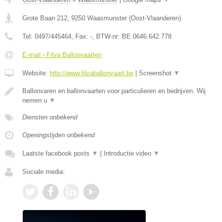
Grote Baan 212
,
9250
Waasmunster
(
Oost-Vlaanderen
)
Tel:
0497/445464
, Fax:
-
, BTW-nr:
BE 0646.642.778
E-mail › Filva Ballonvaarten
Website:
http://www.filvaballonvaart.be
|
Screenshot
▼
Ballonvaren en ballonvaarten voor particulieren en bedrijven. Wij
nemen u
▼
Diensten onbekend
Openingstijden onbekend
Laatste facebook posts
▼
|
Introductie video
▼
Sociale media: