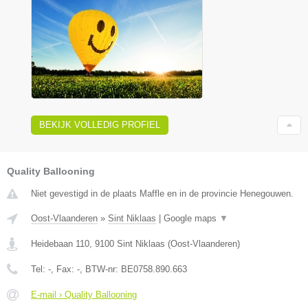
BEKIJK VOLLEDIG PROFIEL
Quality Ballooning
Niet gevestigd in de plaats Maffle en in de provincie Henegouwen.
Oost-Vlaanderen
»
Sint Niklaas
|
Google maps
▼
Heidebaan 110
,
9100
Sint Niklaas
(
Oost-Vlaanderen
)
Tel:
-
, Fax:
-
, BTW-nr:
BE0758.890.663
E-mail › Quality Ballooning