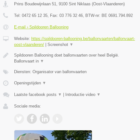
Prins Boudewijnlaan 51
,
9100
Sint Niklaas
(
Oost-Vlaanderen
)
Tel:
0472 65 12 35
, Fax:
03 776 32 46
, BTW-nr:
BE 0691.794.892
E-mail › Spildooren Ballooning
Website:
https://spildooren-ballooning.be/ballonvaarten/ballonvaart-
oost-vlaanderen/
|
Screenshot
▼
Spildooren Ballooning doet ballonvaarten over heel België.
Ballonvaart in
▼
Diensten: Organisator van ballonvaarten
Openingstijden
▼
Laatste facebook posts
▼
|
Introductie video
▼
Sociale media: