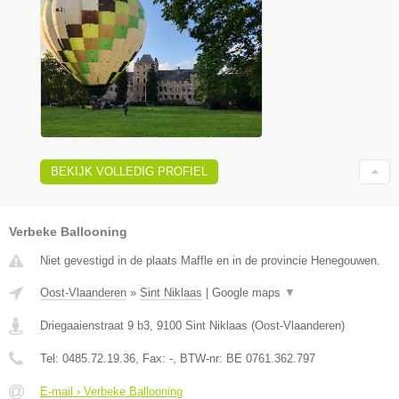
BEKIJK VOLLEDIG PROFIEL
Verbeke Ballooning
Niet gevestigd in de plaats Maffle en in de provincie Henegouwen.
Oost-Vlaanderen
»
Sint Niklaas
|
Google maps
▼
Driegaaienstraat 9 b3
,
9100
Sint Niklaas
(
Oost-Vlaanderen
)
Tel:
0485.72.19.36
, Fax:
-
, BTW-nr:
BE 0761.362.797
E-mail › Verbeke Ballooning