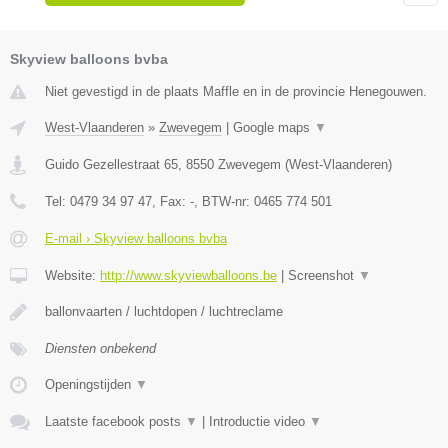
Skyview balloons bvba
Niet gevestigd in de plaats Maffle en in de provincie Henegouwen.
West-Vlaanderen
»
Zwevegem
|
Google maps
▼
Guido Gezellestraat 65
,
8550
Zwevegem
(
West-Vlaanderen
)
Tel:
0479 34 97 47
, Fax:
-
, BTW-nr:
0465 774 501
E-mail › Skyview balloons bvba
Website:
http://www.skyviewballoons.be
|
Screenshot
▼
ballonvaarten / luchtdopen / luchtreclame
Diensten onbekend
Openingstijden
▼
Laatste facebook posts
▼
|
Introductie video
▼