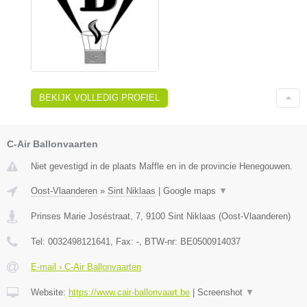
BEKIJK VOLLEDIG PROFIEL
C-Air Ballonvaarten
Niet gevestigd in de plaats Maffle en in de provincie Henegouwen.
Oost-Vlaanderen
»
Sint Niklaas
|
Google maps
▼
Prinses Marie Joséstraat, 7
,
9100
Sint Niklaas
(
Oost-Vlaanderen
)
Tel:
0032498121641
, Fax:
-
, BTW-nr:
BE0500914037
E-mail › C-Air Ballonvaarten
Website:
https://www.cair-ballonvaart.be
|
Screenshot
▼