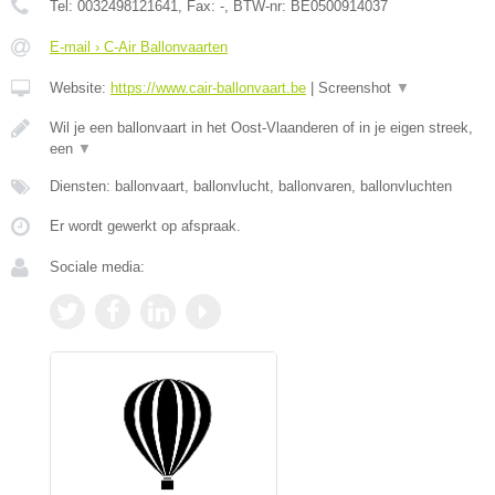
Tel:
0032498121641
, Fax:
-
, BTW-nr:
BE0500914037
E-mail › C-Air Ballonvaarten
Website:
https://www.cair-ballonvaart.be
|
Screenshot
▼
Wil je een ballonvaart in het Oost-Vlaanderen of in je eigen streek,
een
▼
Diensten: ballonvaart, ballonvlucht, ballonvaren, ballonvluchten
Er wordt gewerkt op afspraak.
Sociale media: