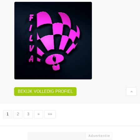
BEKIJK VOLLEDIG PROFIEL
1
2
3
»
»»