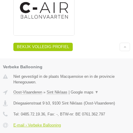
BEKIJK VOLLEDIG PROFIEL
Verbeke Ballooning
Niet gevestigd in de plaats Macquenoise en in de provincie
Henegouwen.
Oost-Vlaanderen
»
Sint Niklaas
|
Google maps
▼
Driegaaienstraat 9 b3
,
9100
Sint Niklaas
(
Oost-Vlaanderen
)
Tel:
0485.72.19.36
, Fax:
-
, BTW-nr:
BE 0761.362.797
E-mail › Verbeke Ballooning