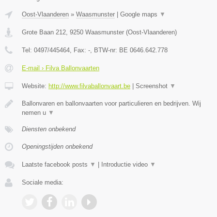
Oost-Vlaanderen
»
Waasmunster
|
Google maps
▼
Grote Baan 212
,
9250
Waasmunster
(
Oost-Vlaanderen
)
Tel:
0497/445464
, Fax:
-
, BTW-nr:
BE 0646.642.778
E-mail › Filva Ballonvaarten
Website:
http://www.filvaballonvaart.be
|
Screenshot
▼
Ballonvaren en ballonvaarten voor particulieren en bedrijven. Wij
nemen u
▼
Diensten onbekend
Openingstijden onbekend
Laatste facebook posts
▼
|
Introductie video
▼
Sociale media: