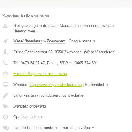
Skyview balloons bvba
Niet gevestigd in de plaats Macquenoise en in de provincie
Henegouwen.
West-Vlaanderen
»
Zwevegem
|
Google maps
▼
Guido Gezellestraat 65
,
8550
Zwevegem
(
West-Vlaanderen
)
Tel:
0479 34 97 47
, Fax:
-
, BTW-nr:
0465 774 501
E-mail › Skyview balloons bvba
Website:
http://www.skyviewballoons.be
|
Screenshot
▼
ballonvaarten / luchtdopen / luchtreclame
Diensten onbekend
Openingstijden
▼
Laatste facebook posts
▼
|
Introductie video
▼