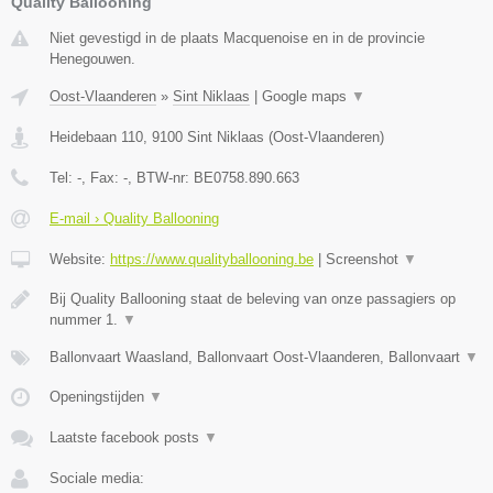
Quality Ballooning
Niet gevestigd in de plaats Macquenoise en in de provincie
Henegouwen.
Oost-Vlaanderen
»
Sint Niklaas
|
Google maps
▼
Heidebaan 110
,
9100
Sint Niklaas
(
Oost-Vlaanderen
)
Tel:
-
, Fax:
-
, BTW-nr:
BE0758.890.663
E-mail › Quality Ballooning
Website:
https://www.qualityballooning.be
|
Screenshot
▼
Bij Quality Ballooning staat de beleving van onze passagiers op
nummer 1.
▼
Ballonvaart Waasland, Ballonvaart Oost-Vlaanderen, Ballonvaart
▼
Openingstijden
▼
Laatste facebook posts
▼
Sociale media: