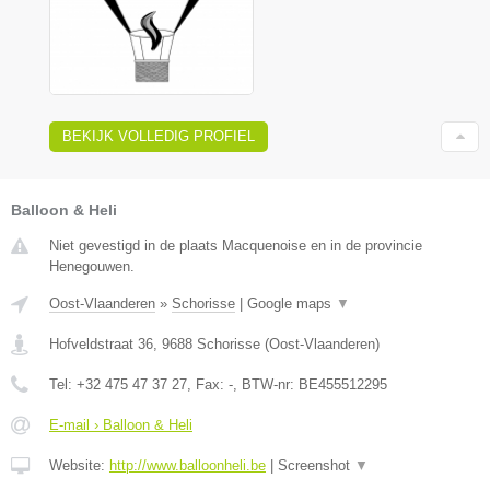
BEKIJK VOLLEDIG PROFIEL
Balloon & Heli
Niet gevestigd in de plaats Macquenoise en in de provincie
Henegouwen.
Oost-Vlaanderen
»
Schorisse
|
Google maps
▼
Hofveldstraat 36
,
9688
Schorisse
(
Oost-Vlaanderen
)
Tel:
+32 475 47 37 27
, Fax:
-
, BTW-nr:
BE455512295
E-mail › Balloon & Heli
Website:
http://www.balloonheli.be
|
Screenshot
▼