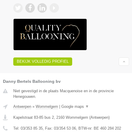
BEKIJK VOLLEDIG PROFIEL
Danny Bertels Ballooning bv
Niet gevestigd in de plaats Macquenoise en in de provincie
Henegouwen.
Antwerpen
»
Wommelgem
|
Google maps
▼
Kapelstraat 83-85 bus 2
,
2160
Wommelgem
(
Antwerpen
)
Tel:
03/353 85 35
, Fax:
03/354 53 06
, BTW-nr:
BE 460 284 202