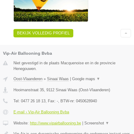
BEKIJK VOLLEDIG PROFIEL
Vip-Air Ballooning Bvba
Niet gevestigd in de plaats Macquenoise en in de provincie
Henegouwen.
Oost-Vlaanderen
»
Sinaai Waas
|
Google maps
▼
Hooimanstraat 35
,
9112
Sinaai Waas
(
Oost-Vlaanderen
)
Tel:
0477 26 18 13
, Fax:
-
, BTW-nr:
0450628940
E-mail › Vip-Air Ballooning Bvba
Website:
http://www.vipairballooning.be
|
Screenshot
▼
Vip-Air is een dynamische onderneming die ondermeer instaat voor