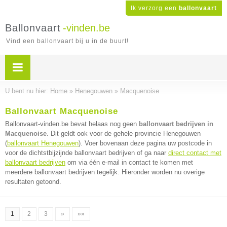
Ik verzorg een
ballonvaart
Ballonvaart
-vinden.be
Vind een ballonvaart bij u in de buurt!
U bent nu hier:
Home
»
Henegouwen
»
Macquenoise
Ballonvaart Macquenoise
Ballonvaart-vinden.be bevat helaas nog geen
ballonvaart bedrijven in
Macquenoise
. Dit geldt ook voor de gehele provincie Henegouwen
(
ballonvaart Henegouwen
). Voer bovenaan deze pagina uw postcode in
voor de dichtstbijzijnde ballonvaart bedrijven of ga naar
direct contact met
ballonvaart bedrijven
om via één e-mail in contact te komen met
meerdere ballonvaart bedrijven tegelijk. Hieronder worden nu overige
resultaten getoond.
1
2
3
»
»»