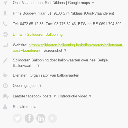
Oost-Vlaanderen
»
Sint Niklaas
|
Google maps
▼
Prins Boudewijnlaan 51
,
9100
Sint Niklaas
(
Oost-Vlaanderen
)
Tel:
0472 65 12 35
, Fax:
03 776 32 46
, BTW-nr:
BE 0691.794.892
E-mail › Spildooren Ballooning
Website:
https://spildooren-ballooning.be/ballonvaarten/ballonvaart-
oost-vlaanderen/
|
Screenshot
▼
Spildooren Ballooning doet ballonvaarten over heel België.
Ballonvaart in
▼
Diensten: Organisator van ballonvaarten
Openingstijden
▼
Laatste facebook posts
▼
|
Introductie video
▼
Sociale media: