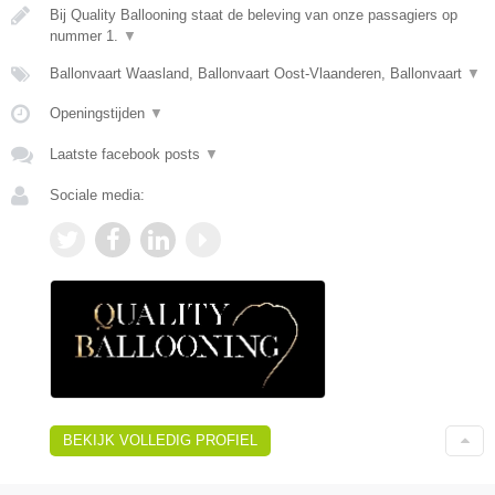
Bij Quality Ballooning staat de beleving van onze passagiers op
nummer 1.
▼
Ballonvaart Waasland, Ballonvaart Oost-Vlaanderen, Ballonvaart
▼
Openingstijden
▼
Laatste facebook posts
▼
Sociale media:
BEKIJK VOLLEDIG PROFIEL