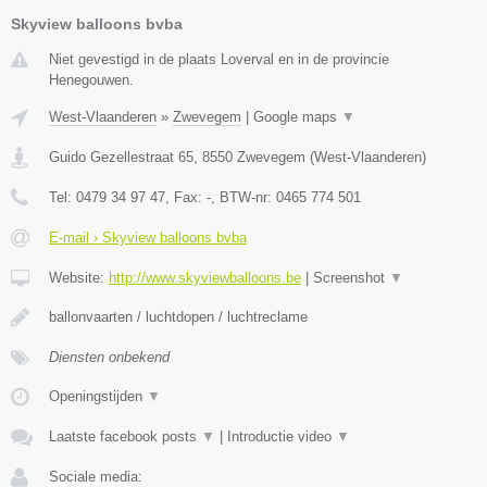
Skyview balloons bvba
Niet gevestigd in de plaats Loverval en in de provincie
Henegouwen.
West-Vlaanderen
»
Zwevegem
|
Google maps
▼
Guido Gezellestraat 65
,
8550
Zwevegem
(
West-Vlaanderen
)
Tel:
0479 34 97 47
, Fax:
-
, BTW-nr:
0465 774 501
E-mail › Skyview balloons bvba
Website:
http://www.skyviewballoons.be
|
Screenshot
▼
ballonvaarten / luchtdopen / luchtreclame
Diensten onbekend
Openingstijden
▼
Laatste facebook posts
▼
|
Introductie video
▼
Sociale media: