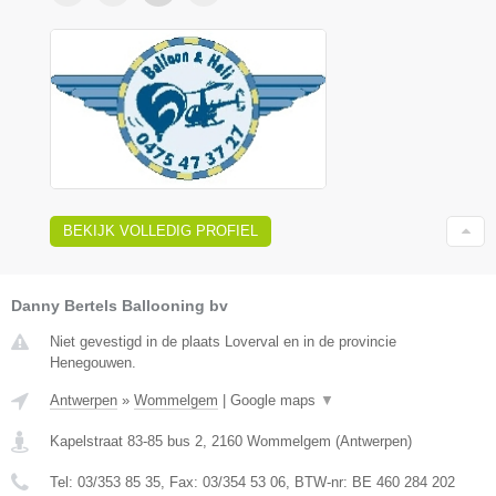
BEKIJK VOLLEDIG PROFIEL
Danny Bertels Ballooning bv
Niet gevestigd in de plaats Loverval en in de provincie
Henegouwen.
Antwerpen
»
Wommelgem
|
Google maps
▼
Kapelstraat 83-85 bus 2
,
2160
Wommelgem
(
Antwerpen
)
Tel:
03/353 85 35
, Fax:
03/354 53 06
, BTW-nr:
BE 460 284 202