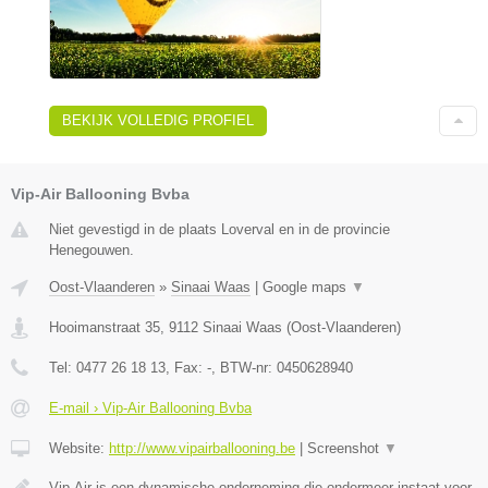
BEKIJK VOLLEDIG PROFIEL
Vip-Air Ballooning Bvba
Niet gevestigd in de plaats Loverval en in de provincie
Henegouwen.
Oost-Vlaanderen
»
Sinaai Waas
|
Google maps
▼
Hooimanstraat 35
,
9112
Sinaai Waas
(
Oost-Vlaanderen
)
Tel:
0477 26 18 13
, Fax:
-
, BTW-nr:
0450628940
E-mail › Vip-Air Ballooning Bvba
Website:
http://www.vipairballooning.be
|
Screenshot
▼
Vip-Air is een dynamische onderneming die ondermeer instaat voor