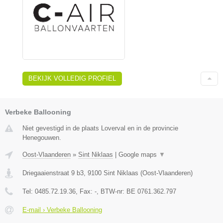
BEKIJK VOLLEDIG PROFIEL
Verbeke Ballooning
Niet gevestigd in de plaats Loverval en in de provincie
Henegouwen.
Oost-Vlaanderen
»
Sint Niklaas
|
Google maps
▼
Driegaaienstraat 9 b3
,
9100
Sint Niklaas
(
Oost-Vlaanderen
)
Tel:
0485.72.19.36
, Fax:
-
, BTW-nr:
BE 0761.362.797
E-mail › Verbeke Ballooning