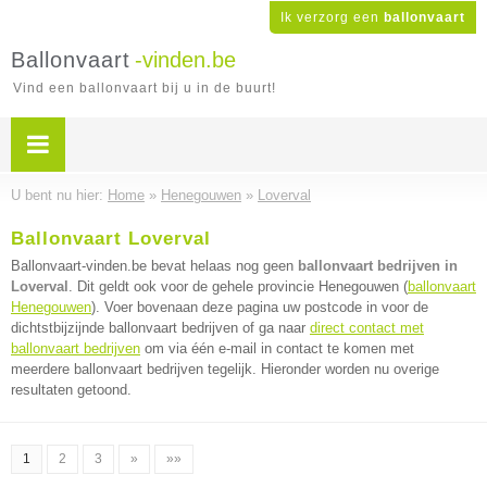
Ik verzorg een
ballonvaart
Ballonvaart
-vinden.be
Vind een ballonvaart bij u in de buurt!
U bent nu hier:
Home
»
Henegouwen
»
Loverval
Ballonvaart Loverval
Ballonvaart-vinden.be bevat helaas nog geen
ballonvaart bedrijven in
Loverval
. Dit geldt ook voor de gehele provincie Henegouwen (
ballonvaart
Henegouwen
). Voer bovenaan deze pagina uw postcode in voor de
dichtstbijzijnde ballonvaart bedrijven of ga naar
direct contact met
ballonvaart bedrijven
om via één e-mail in contact te komen met
meerdere ballonvaart bedrijven tegelijk. Hieronder worden nu overige
resultaten getoond.
1
2
3
»
»»