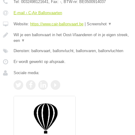
Tel:
0032498121641
, Fax:
-
, BTW-nr:
BE0500914037
E-mail › C-Air Ballonvaarten
Website:
https://www.cair-ballonvaart.be
|
Screenshot
▼
Wil je een ballonvaart in het Oost-Vlaanderen of in je eigen streek,
een
▼
Diensten: ballonvaart, ballonvlucht, ballonvaren, ballonvluchten
Er wordt gewerkt op afspraak.
Sociale media: