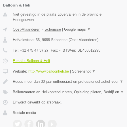
Balloon & Heli
Niet gevestigd in de plaats Loverval en in de provincie
Henegouwen.
Oost-Vlaanderen
»
Schorisse
|
Google maps
▼
Hofveldstraat 36
,
9688
Schorisse
(
Oost-Vlaanderen
)
Tel:
+32 475 47 37 27
, Fax:
-
, BTW-nr:
BE455512295
E-mail › Balloon & Heli
Website:
http://www.balloonheli.be
|
Screenshot
▼
Reeds meer dan 30 jaar enthousiast en professioneel actief voor
▼
Ballonvaarten en Helikoptervluchten, Opleiding piloten, Bedrijf en
▼
Er wordt gewerkt op afspraak.
Sociale media: