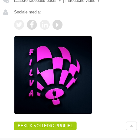
Laatste facebook posts
▼
|
Introductie video
▼
Sociale media:
BEKIJK VOLLEDIG PROFIEL