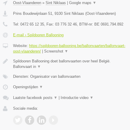
Oost-Vlaanderen
»
Sint Niklaas
|
Google maps
▼
Prins Boudewijnlaan 51
,
9100
Sint Niklaas
(
Oost-Vlaanderen
)
Tel:
0472 65 12 35
, Fax:
03 776 32 46
, BTW-nr:
BE 0691.794.892
E-mail › Spildooren Ballooning
Website:
https://spildooren-ballooning.be/ballonvaarten/ballonvaart-
oost-vlaanderen/
|
Screenshot
▼
Spildooren Ballooning doet ballonvaarten over heel België.
Ballonvaart in
▼
Diensten: Organisator van ballonvaarten
Openingstijden
▼
Laatste facebook posts
▼
|
Introductie video
▼
Sociale media: