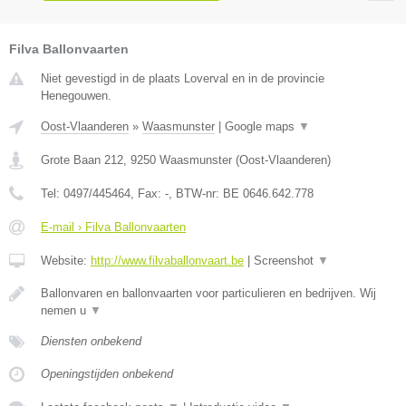
Filva Ballonvaarten
Niet gevestigd in de plaats Loverval en in de provincie
Henegouwen.
Oost-Vlaanderen
»
Waasmunster
|
Google maps
▼
Grote Baan 212
,
9250
Waasmunster
(
Oost-Vlaanderen
)
Tel:
0497/445464
, Fax:
-
, BTW-nr:
BE 0646.642.778
E-mail › Filva Ballonvaarten
Website:
http://www.filvaballonvaart.be
|
Screenshot
▼
Ballonvaren en ballonvaarten voor particulieren en bedrijven. Wij
nemen u
▼
Diensten onbekend
Openingstijden onbekend