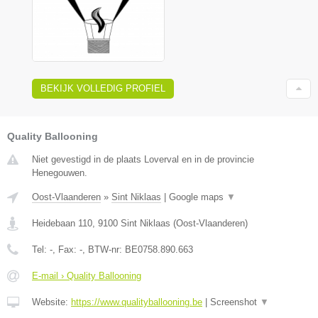
BEKIJK VOLLEDIG PROFIEL
Quality Ballooning
Niet gevestigd in de plaats Loverval en in de provincie
Henegouwen.
Oost-Vlaanderen
»
Sint Niklaas
|
Google maps
▼
Heidebaan 110
,
9100
Sint Niklaas
(
Oost-Vlaanderen
)
Tel:
-
, Fax:
-
, BTW-nr:
BE0758.890.663
E-mail › Quality Ballooning
Website:
https://www.qualityballooning.be
|
Screenshot
▼