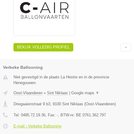
BEKIJK VOLLEDIG PROFIEL
Verbeke Ballooning
Niet gevestigd in de plaats La Hestre en in de provincie
Henegouwen.
Oost-Vlaanderen
»
Sint Niklaas
|
Google maps
▼
Driegaaienstraat 9 b3
,
9100
Sint Niklaas
(
Oost-Vlaanderen
)
Tel:
0485.72.19.36
, Fax:
-
, BTW-nr:
BE 0761.362.797
E-mail › Verbeke Ballooning