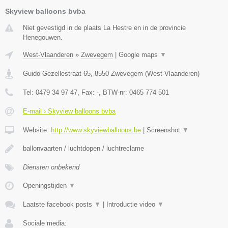
Skyview balloons bvba
Niet gevestigd in de plaats La Hestre en in de provincie
Henegouwen.
West-Vlaanderen
»
Zwevegem
|
Google maps
▼
Guido Gezellestraat 65
,
8550
Zwevegem
(
West-Vlaanderen
)
Tel:
0479 34 97 47
, Fax:
-
, BTW-nr:
0465 774 501
E-mail › Skyview balloons bvba
Website:
http://www.skyviewballoons.be
|
Screenshot
▼
ballonvaarten / luchtdopen / luchtreclame
Diensten onbekend
Openingstijden
▼
Laatste facebook posts
▼
|
Introductie video
▼
Sociale media: