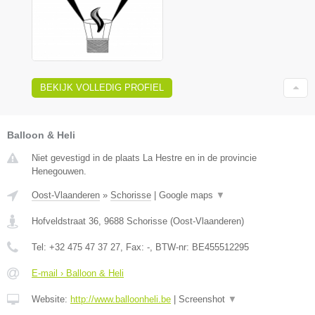
BEKIJK VOLLEDIG PROFIEL
Balloon & Heli
Niet gevestigd in de plaats La Hestre en in de provincie
Henegouwen.
Oost-Vlaanderen
»
Schorisse
|
Google maps
▼
Hofveldstraat 36
,
9688
Schorisse
(
Oost-Vlaanderen
)
Tel:
+32 475 47 37 27
, Fax:
-
, BTW-nr:
BE455512295
E-mail › Balloon & Heli
Website:
http://www.balloonheli.be
|
Screenshot
▼