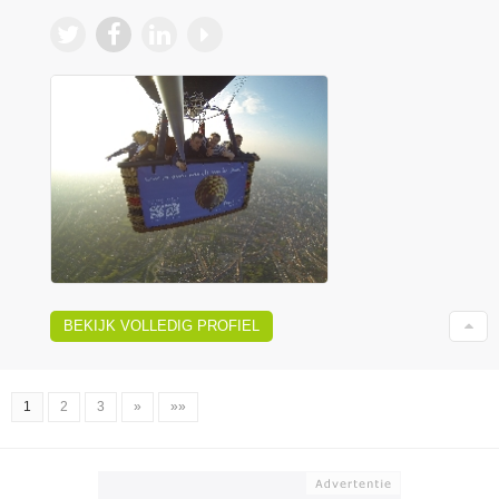
BEKIJK VOLLEDIG PROFIEL
1
2
3
»
»»