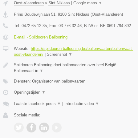
Oost-Vlaanderen
»
Sint Niklaas
|
Google maps
▼
Prins Boudewijnlaan 51
,
9100
Sint Niklaas
(
Oost-Vlaanderen
)
Tel:
0472 65 12 35
, Fax:
03 776 32 46
, BTW-nr:
BE 0691.794.892
E-mail › Spildooren Ballooning
Website:
https://spildooren-ballooning.be/ballonvaarten/ballonvaart-
oost-vlaanderen/
|
Screenshot
▼
Spildooren Ballooning doet ballonvaarten over heel België.
Ballonvaart in
▼
Diensten: Organisator van ballonvaarten
Openingstijden
▼
Laatste facebook posts
▼
|
Introductie video
▼
Sociale media: