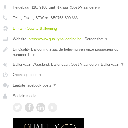
Heidebaan 110
,
9100
Sint Niklaas
(
Oost-Vlaanderen
)
Tel:
-
, Fax:
-
, BTW-nr:
BE0758.890.663
E-mail › Quality Ballooning
Website:
https://www.qualityballooning.be
|
Screenshot
▼
Bij Quality Ballooning staat de beleving van onze passagiers op
nummer 1.
▼
Ballonvaart Waasland, Ballonvaart Oost-Vlaanderen, Ballonvaart
▼
Openingstijden
▼
Laatste facebook posts
▼
Sociale media: