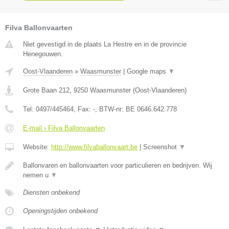
Filva Ballonvaarten
Niet gevestigd in de plaats La Hestre en in de provincie
Henegouwen.
Oost-Vlaanderen
»
Waasmunster
|
Google maps
▼
Grote Baan 212
,
9250
Waasmunster
(
Oost-Vlaanderen
)
Tel:
0497/445464
, Fax:
-
, BTW-nr:
BE 0646.642.778
E-mail › Filva Ballonvaarten
Website:
http://www.filvaballonvaart.be
|
Screenshot
▼
Ballonvaren en ballonvaarten voor particulieren en bedrijven. Wij
nemen u
▼
Diensten onbekend
Openingstijden onbekend