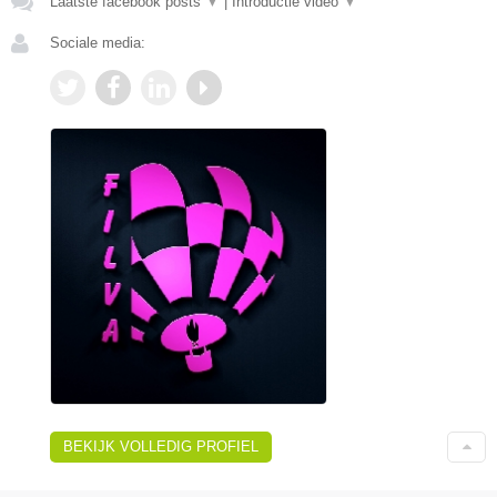
Laatste facebook posts
▼
|
Introductie video
▼
Sociale media:
BEKIJK VOLLEDIG PROFIEL