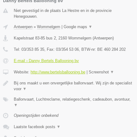
Danny Bertels Ballooning bv
Niet gevestigd in de plaats La Hestre en in de provincie
Henegouwen.
Antwerpen
»
Wommelgem
|
Google maps
▼
Kapelstraat 83-85 bus 2
,
2160
Wommelgem
(
Antwerpen
)
Tel:
03/353 85 35
, Fax:
03/354 53 06
, BTW-nr:
BE 460 284 202
E-mail › Danny Bertels Ballooning bv
Website:
http://www.bertelsballooning.be
|
Screenshot
▼
Bij ons maakt u een onvergetlijke ballonvaart. Wij zijn de specialist
voor
▼
Ballonvaart, Luchtreclame, relatiegeschenk, cadeaubon, avontuur,
▼
Openingstijden onbekend
Laatste facebook posts
▼