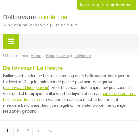
Ik verzorg een
ballonvaart
Ballonvaart
-vinden.be
Vind een ballonvaart bij u in de buurt!
U bent nu hier:
Home
»
Henegouwen
»
La Hestre
Ballonvaart La Hestre
Ballonvaart-vinden.be bevat helaas nog geen
ballonvaart bedrijven in
La Hestre
. Dit geldt ook voor de gehele provincie Henegouwen
(
ballonvaart Henegouwen
). Voer bovenaan deze pagina uw postcode in
voor de dichtstbijzijnde ballonvaart bedrijven of ga naar
direct contact met
ballonvaart bedrijven
om via één e-mail in contact te komen met
meerdere ballonvaart bedrijven tegelijk. Hieronder worden nu overige
resultaten getoond.
1
2
3
»
»»