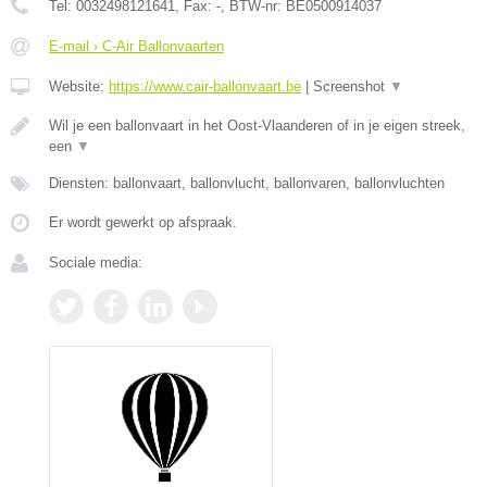
Tel:
0032498121641
, Fax:
-
, BTW-nr:
BE0500914037
E-mail › C-Air Ballonvaarten
Website:
https://www.cair-ballonvaart.be
|
Screenshot
▼
Wil je een ballonvaart in het Oost-Vlaanderen of in je eigen streek,
een
▼
Diensten: ballonvaart, ballonvlucht, ballonvaren, ballonvluchten
Er wordt gewerkt op afspraak.
Sociale media: