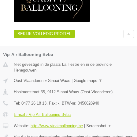
BEKIJK VOLLEDIG PROFIEL
Vip-Air Ballooning Bvba
Niet gevestigd in de plaats La Hestre en in de provincie
Henegouwen.
Oost-Vlaanderen
»
Sinaai Waas
|
Google maps
▼
Hooimanstraat 35
,
9112
Sinaai Waas
(
Oost-Vlaanderen
)
Tel:
0477 26 18 13
, Fax:
-
, BTW-nr:
0450628940
E-mail › Vip-Air Ballooning Bvba
Website:
http://www.vipairballooning.be
|
Screenshot
▼
Vip-Air is een dynamische onderneming die ondermeer instaat voor