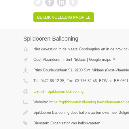
BEKIJK VOLLEDIG PROFIEL
Spildooren Ballooning
Niet gevestigd in de plaats Gondregnies en in de provin
Oost-Vlaanderen
»
Sint Niklaas
|
Google maps
▼
Prins Boudewijnlaan 51
,
9100
Sint Niklaas
(
Oost-Vlaande
Tel:
0472 65 12 35
, Fax:
03 776 32 46
, BTW-nr:
BE 0691
E-mail › Spildooren Ballooning
Website:
https://spildooren-ballooning.be/ballonvaarten/b
Spildooren Ballooning doet ballonvaarten over heel België
Diensten: Organisator van ballonvaarten