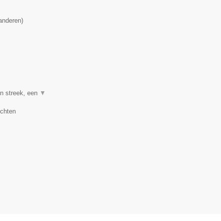
anderen
)
en streek, een
▼
uchten