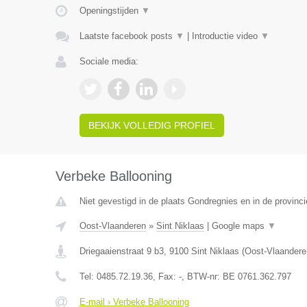
Openingstijden
▼
Laatste facebook posts
▼
|
Introductie video
▼
Sociale media:
BEKIJK VOLLEDIG PROFIEL
Verbeke Ballooning
Niet gevestigd in de plaats Gondregnies en in de provin
Oost-Vlaanderen
»
Sint Niklaas
|
Google maps
▼
Driegaaienstraat 9 b3
,
9100
Sint Niklaas
(
Oost-Vlaandere
Tel:
0485.72.19.36
, Fax:
-
, BTW-nr:
BE 0761.362.797
E-mail › Verbeke Ballooning