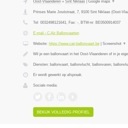
Oost-Vlaanderen
»
Sint Niklaas
|
Google maps
▼
Prinses Marie Joséstraat, 7
,
9100
Sint Niklaas
(
Oost-Vla
Tel:
0032498121641
, Fax:
-
, BTW-nr:
BE0500914037
E-mail › C-Air Ballonvaarten
Website:
https://www.cair-ballonvaart.be
|
Screenshot
▼
Wil je een ballonvaart in het Oost-Vlaanderen of in je eig
Diensten: ballonvaart, ballonvlucht, ballonvaren, ballonvl
Er wordt gewerkt op afspraak.
Sociale media:
BEKIJK VOLLEDIG PROFIEL