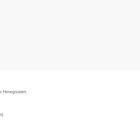
cie Henegouwen.
n
)