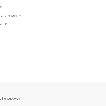
▼
e en vrienden.
▼
art
▼
cie Henegouwen.