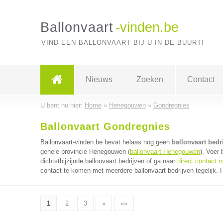
Ballonvaart
-vinden.be
VIND EEN BALLONVAART BIJ U IN DE BUURT!
Nieuws
Zoeken
Contact
U bent nu hier:
Home
»
Henegouwen
»
Gondregnies
Ballonvaart Gondregnies
Ballonvaart-vinden.be bevat helaas nog geen
ballonvaart bedr
gehele provincie Henegouwen (
ballonvaart Henegouwen
). Voer
dichtstbijzijnde ballonvaart bedrijven of ga naar
direct contact m
contact te komen met meerdere ballonvaart bedrijven tegelijk. 
1
2
3
»
»»