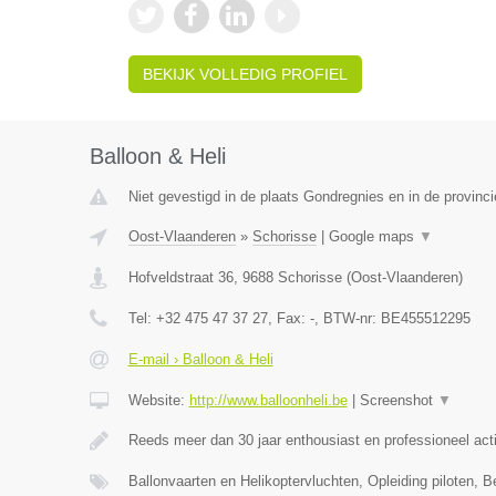
BEKIJK VOLLEDIG PROFIEL
Balloon & Heli
Niet gevestigd in de plaats Gondregnies en in de provin
Oost-Vlaanderen
»
Schorisse
|
Google maps
▼
Hofveldstraat 36
,
9688
Schorisse
(
Oost-Vlaanderen
)
Tel:
+32 475 47 37 27
, Fax:
-
, BTW-nr:
BE455512295
E-mail › Balloon & Heli
Website:
http://www.balloonheli.be
|
Screenshot
▼
Reeds meer dan 30 jaar enthousiast en professioneel act
Ballonvaarten en Helikoptervluchten, Opleiding piloten, B