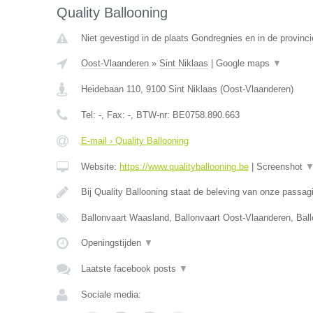
Quality Ballooning
Niet gevestigd in de plaats Gondregnies en in de provin
Oost-Vlaanderen
»
Sint Niklaas
|
Google maps
▼
Heidebaan 110
,
9100
Sint Niklaas
(
Oost-Vlaanderen
)
Tel:
-
, Fax:
-
, BTW-nr:
BE0758.890.663
E-mail › Quality Ballooning
Website:
https://www.qualityballooning.be
|
Screenshot
Bij Quality Ballooning staat de beleving van onze passa
Ballonvaart Waasland, Ballonvaart Oost-Vlaanderen, Bal
Openingstijden
▼
Laatste facebook posts
▼
Sociale media: