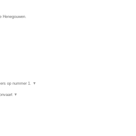
cie Henegouwen.
▼
giers op nummer 1.
▼
lonvaart
▼