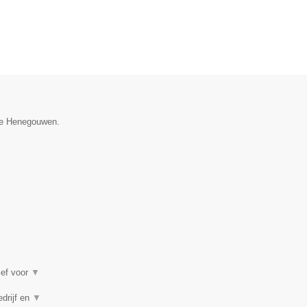
cie Henegouwen.
ief voor
▼
edrijf en
▼