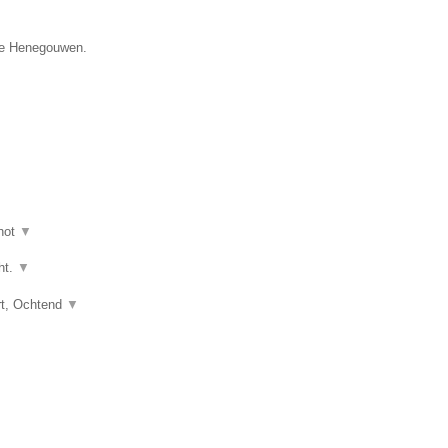
cie Henegouwen.
hot
▼
ht.
▼
art, Ochtend
▼