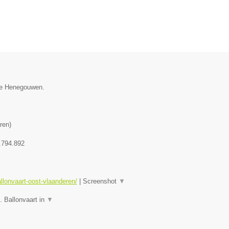
cie Henegouwen.
ren
)
.794.892
allonvaart-oost-vlaanderen/
|
Screenshot
▼
. Ballonvaart in
▼