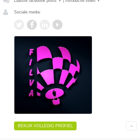
Laatste facebook posts
▼
|
Introductie video
▼
Sociale media:
BEKIJK VOLLEDIG PROFIEL