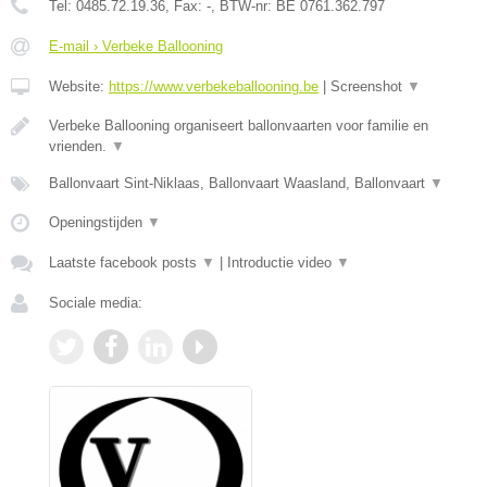
Tel:
0485.72.19.36
, Fax:
-
, BTW-nr:
BE 0761.362.797
E-mail › Verbeke Ballooning
Website:
https://www.verbekeballooning.be
|
Screenshot
▼
Verbeke Ballooning organiseert ballonvaarten voor familie en
vrienden.
▼
Ballonvaart Sint-Niklaas, Ballonvaart Waasland, Ballonvaart
▼
Openingstijden
▼
Laatste facebook posts
▼
|
Introductie video
▼
Sociale media: