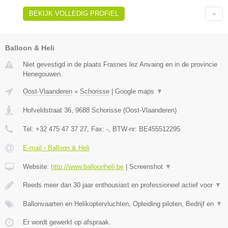
BEKIJK VOLLEDIG PROFIEL
Balloon & Heli
Niet gevestigd in de plaats Frasnes lez Anvaing en in de provincie
Henegouwen.
Oost-Vlaanderen
»
Schorisse
|
Google maps
▼
Hofveldstraat 36
,
9688
Schorisse
(
Oost-Vlaanderen
)
Tel:
+32 475 47 37 27
, Fax:
-
, BTW-nr:
BE455512295
E-mail › Balloon & Heli
Website:
http://www.balloonheli.be
|
Screenshot
▼
Reeds meer dan 30 jaar enthousiast en professioneel actief voor
▼
Ballonvaarten en Helikoptervluchten, Opleiding piloten, Bedrijf en
▼
Er wordt gewerkt op afspraak.