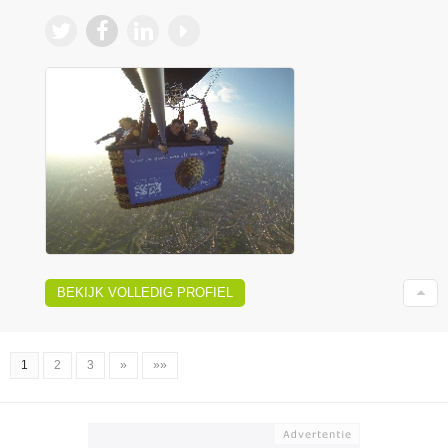
BEKIJK VOLLEDIG PROFIEL
1
2
3
»
»»