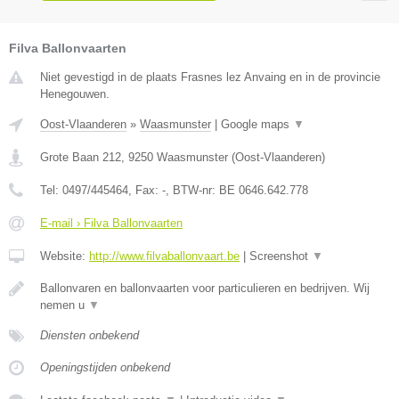
Filva Ballonvaarten
Niet gevestigd in de plaats Frasnes lez Anvaing en in de provincie
Henegouwen.
Oost-Vlaanderen
»
Waasmunster
|
Google maps
▼
Grote Baan 212
,
9250
Waasmunster
(
Oost-Vlaanderen
)
Tel:
0497/445464
, Fax:
-
, BTW-nr:
BE 0646.642.778
E-mail › Filva Ballonvaarten
Website:
http://www.filvaballonvaart.be
|
Screenshot
▼
Ballonvaren en ballonvaarten voor particulieren en bedrijven. Wij
nemen u
▼
Diensten onbekend
Openingstijden onbekend