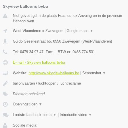
Skyview balloons bvba
Niet gevestigd in de plaats Frasnes lez Anvaing en in de provincie
Henegouwen.
West-Vlaanderen
»
Zwevegem
|
Google maps
▼
Guido Gezellestraat 65
,
8550
Zwevegem
(
West-Vlaanderen
)
Tel:
0479 34 97 47
, Fax:
-
, BTW-nr:
0465 774 501
E-mail › Skyview balloons bvba
Website:
http://www.skyviewballoons.be
|
Screenshot
▼
ballonvaarten / luchtdopen / luchtreclame
Diensten onbekend
Openingstijden
▼
Laatste facebook posts
▼
|
Introductie video
▼
Sociale media: