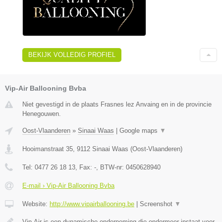
BEKIJK VOLLEDIG PROFIEL
Vip-Air Ballooning Bvba
Niet gevestigd in de plaats Frasnes lez Anvaing en in de provincie
Henegouwen.
Oost-Vlaanderen
»
Sinaai Waas
|
Google maps
▼
Hooimanstraat 35
,
9112
Sinaai Waas
(
Oost-Vlaanderen
)
Tel:
0477 26 18 13
, Fax:
-
, BTW-nr:
0450628940
E-mail › Vip-Air Ballooning Bvba
Website:
http://www.vipairballooning.be
|
Screenshot
▼
Vip-Air is een dynamische onderneming die ondermeer instaat voor