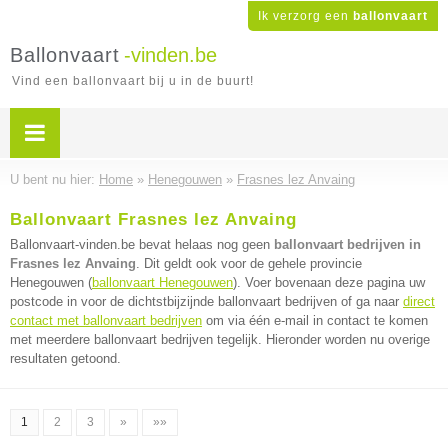
Ik verzorg een
ballonvaart
Ballonvaart
-vinden.be
Vind een ballonvaart bij u in de buurt!
U bent nu hier:
Home
»
Henegouwen
»
Frasnes lez Anvaing
Ballonvaart Frasnes lez Anvaing
Ballonvaart-vinden.be bevat helaas nog geen
ballonvaart bedrijven in
Frasnes lez Anvaing
. Dit geldt ook voor de gehele provincie
Henegouwen (
ballonvaart Henegouwen
). Voer bovenaan deze pagina uw
postcode in voor de dichtstbijzijnde ballonvaart bedrijven of ga naar
direct
contact met ballonvaart bedrijven
om via één e-mail in contact te komen
met meerdere ballonvaart bedrijven tegelijk. Hieronder worden nu overige
resultaten getoond.
1
2
3
»
»»