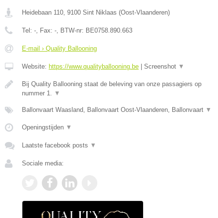
Heidebaan 110
,
9100
Sint Niklaas
(
Oost-Vlaanderen
)
Tel:
-
, Fax:
-
, BTW-nr:
BE0758.890.663
E-mail › Quality Ballooning
Website:
https://www.qualityballooning.be
|
Screenshot
▼
Bij Quality Ballooning staat de beleving van onze passagiers op
nummer 1.
▼
Ballonvaart Waasland, Ballonvaart Oost-Vlaanderen, Ballonvaart
▼
Openingstijden
▼
Laatste facebook posts
▼
Sociale media: