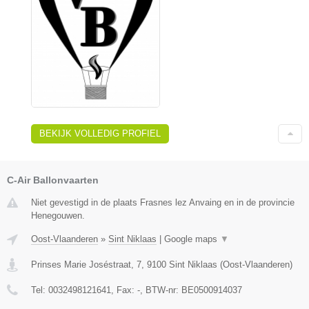
BEKIJK VOLLEDIG PROFIEL
C-Air Ballonvaarten
Niet gevestigd in de plaats Frasnes lez Anvaing en in de provincie
Henegouwen.
Oost-Vlaanderen
»
Sint Niklaas
|
Google maps
▼
Prinses Marie Joséstraat, 7
,
9100
Sint Niklaas
(
Oost-Vlaanderen
)
Tel:
0032498121641
, Fax:
-
, BTW-nr:
BE0500914037