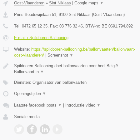
Oost-Vlaanderen
»
Sint Niklaas
|
Google maps
▼
Prins Boudewijnlaan 51
,
9100
Sint Niklaas
(
Oost-Vlaanderen
)
Tel:
0472 65 12 35
, Fax:
03 776 32 46
, BTW-nr:
BE 0691.794.892
E-mail › Spildooren Ballooning
Website:
https://spildooren-ballooning.be/ballonvaarten/ballonvaart-
oost-vlaanderen/
|
Screenshot
▼
Spildooren Ballooning doet ballonvaarten over heel België.
Ballonvaart in
▼
Diensten: Organisator van ballonvaarten
Openingstijden
▼
Laatste facebook posts
▼
|
Introductie video
▼
Sociale media: