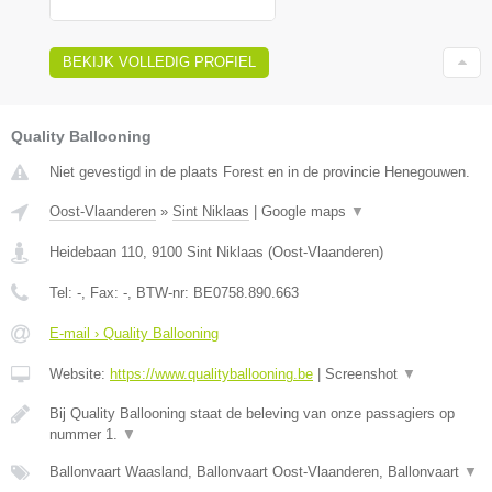
BEKIJK VOLLEDIG PROFIEL
Quality Ballooning
Niet gevestigd in de plaats Forest en in de provincie Henegouwen.
Oost-Vlaanderen
»
Sint Niklaas
|
Google maps
▼
Heidebaan 110
,
9100
Sint Niklaas
(
Oost-Vlaanderen
)
Tel:
-
, Fax:
-
, BTW-nr:
BE0758.890.663
E-mail › Quality Ballooning
Website:
https://www.qualityballooning.be
|
Screenshot
▼
Bij Quality Ballooning staat de beleving van onze passagiers op
nummer 1.
▼
Ballonvaart Waasland, Ballonvaart Oost-Vlaanderen, Ballonvaart
▼