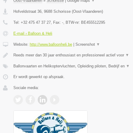
Oost-Vlaanderen
»
Schorisse
|
Google maps
▼
Hofveldstraat 36
,
9688
Schorisse
(
Oost-Vlaanderen
)
Tel:
+32 475 47 37 27
, Fax:
-
, BTW-nr:
BE455512295
E-mail › Balloon & Heli
Website:
http://www.balloonheli.be
|
Screenshot
▼
Reeds meer dan 30 jaar enthousiast en professioneel actief voor
▼
Ballonvaarten en Helikoptervluchten, Opleiding piloten, Bedrijf en
▼
Er wordt gewerkt op afspraak.
Sociale media: