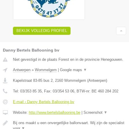
BEKIJK VOLLEDIG PROFIEL
Danny Bertels Ballooning bv
Niet gevestigd in de plaats Forest en in de provincie Henegouwen.
Antwerpen
»
Wommelgem
|
Google maps
▼
Kapelstraat 83-85 bus 2
,
2160
Wommelgem
(
Antwerpen
)
Tel:
03/353 85 35
, Fax:
03/354 53 06
, BTW-nr:
BE 460 284 202
E-mail › Danny Bertels Ballooning bv
Website:
http://www.bertelsballooning.be
|
Screenshot
▼
Bij ons maakt u een onvergetlijke ballonvaart. Wij zijn de specialist
voor
▼