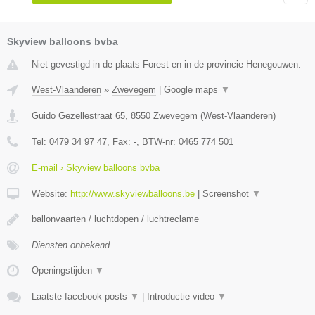
Skyview balloons bvba
Niet gevestigd in de plaats Forest en in de provincie Henegouwen.
West-Vlaanderen
»
Zwevegem
|
Google maps
▼
Guido Gezellestraat 65
,
8550
Zwevegem
(
West-Vlaanderen
)
Tel:
0479 34 97 47
, Fax:
-
, BTW-nr:
0465 774 501
E-mail › Skyview balloons bvba
Website:
http://www.skyviewballoons.be
|
Screenshot
▼
ballonvaarten / luchtdopen / luchtreclame
Diensten onbekend
Openingstijden
▼
Laatste facebook posts
▼
|
Introductie video
▼