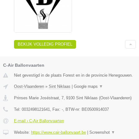
BEKIJK VOLLEDIG PROFIEL
C-Air Ballonvaarten
Niet gevestigd in de plaats Forest en in de provincie Henegouwen.
Oost-Vlaanderen
»
Sint Niklaas
|
Google maps
▼
Prinses Marie Joséstraat, 7
,
9100
Sint Niklaas
(
Oost-Vlaanderen
)
Tel:
0032498121641
, Fax:
-
, BTW-nr:
BE0500914037
E-mail › C-Air Ballonvaarten
Website:
https://www.cair-ballonvaart.be
|
Screenshot
▼