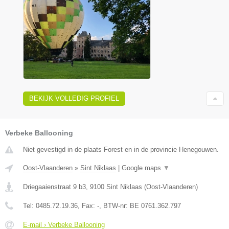
BEKIJK VOLLEDIG PROFIEL
Verbeke Ballooning
Niet gevestigd in de plaats Forest en in de provincie Henegouwen.
Oost-Vlaanderen
»
Sint Niklaas
|
Google maps
▼
Driegaaienstraat 9 b3
,
9100
Sint Niklaas
(
Oost-Vlaanderen
)
Tel:
0485.72.19.36
, Fax:
-
, BTW-nr:
BE 0761.362.797
E-mail › Verbeke Ballooning