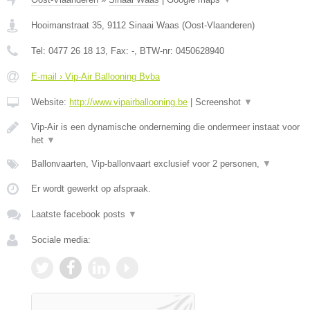
Hooimanstraat 35
,
9112
Sinaai Waas
(
Oost-Vlaanderen
)
Tel:
0477 26 18 13
, Fax:
-
, BTW-nr:
0450628940
E-mail › Vip-Air Ballooning Bvba
Website:
http://www.vipairballooning.be
|
Screenshot
▼
Vip-Air is een dynamische onderneming die ondermeer instaat voor
het
▼
Ballonvaarten, Vip-ballonvaart exclusief voor 2 personen,
▼
Er wordt gewerkt op afspraak.
Laatste facebook posts
▼
Sociale media: