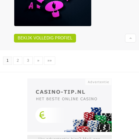
BEKIJK VOLLEDIG PROFIEL
1
2
3
»
»»