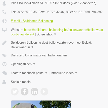
Prins Boudewijnlaan 51
,
9100
Sint Niklaas
(
Oost-Vlaanderen
)
Tel:
0472 65 12 35
, Fax:
03 776 32 46
, BTW-nr:
BE 0691.794.892
E-mail › Spildooren Ballooning
Website:
https://spildooren-ballooning.be/ballonvaarten/ballonvaart-
oost-vlaanderen/
|
Screenshot
▼
Spildooren Ballooning doet ballonvaarten over heel België.
Ballonvaart in
▼
Diensten: Organisator van ballonvaarten
Openingstijden
▼
Laatste facebook posts
▼
|
Introductie video
▼
Sociale media: