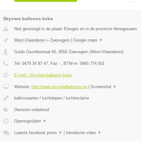
Skyview balloons bvba
Niet gevestigd in de plaats Elouges en in de provincie Henegouwen.
West-Vlaanderen
»
Zwevegem
|
Google maps
▼
Guido Gezellestraat 65
,
8550
Zwevegem
(
West-Vlaanderen
)
Tel:
0479 34 97 47
, Fax:
-
, BTW-nr:
0465 774 501
E-mail › Skyview balloons bvba
Website:
http://www.skyviewballoons.be
|
Screenshot
▼
ballonvaarten / luchtdopen / luchtreclame
Diensten onbekend
Openingstijden
▼
Laatste facebook posts
▼
|
Introductie video
▼