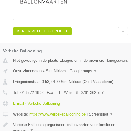
BEKIJK VOLLEDIG PROFIEL
Verbeke Ballooning
Niet gevestigd in de plaats Elouges en in de provincie Henegouwen.
Oost-Vlaanderen
»
Sint Niklaas
|
Google maps
▼
Driegaaienstraat 9 b3
,
9100
Sint Niklaas
(
Oost-Vlaanderen
)
Tel:
0485.72.19.36
, Fax:
-
, BTW-nr:
BE 0761.362.797
E-mail › Verbeke Ballooning
Website:
https://www.verbekeballooning.be
|
Screenshot
▼
Verbeke Ballooning organiseert ballonvaarten voor familie en
vrienden.
▼