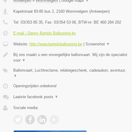
Antwerpen
»
Wommelgem
|
Google maps
▼
Kapelstraat 83-85 bus 2
,
2160
Wommelgem
(
Antwerpen
)
Tel:
03/353 85 35
, Fax:
03/354 53 06
, BTW-nr:
BE 460 284 202
E-mail › Danny Bertels Ballooning bv
Website:
http://www.bertelsballooning.be
|
Screenshot
▼
Bij ons maakt u een onvergetlijke ballonvaart. Wij zijn de specialist
voor
▼
Ballonvaart, Luchtreclame, relatiegeschenk, cadeaubon, avontuur,
▼
Openingstijden onbekend
Laatste facebook posts
▼
Sociale media: