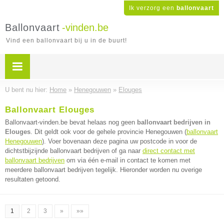
Ik verzorg een
ballonvaart
Ballonvaart
-vinden.be
Vind een ballonvaart bij u in de buurt!
U bent nu hier:
Home
»
Henegouwen
»
Elouges
Ballonvaart Elouges
Ballonvaart-vinden.be bevat helaas nog geen
ballonvaart bedrijven in
Elouges
. Dit geldt ook voor de gehele provincie Henegouwen (
ballonvaart
Henegouwen
). Voer bovenaan deze pagina uw postcode in voor de
dichtstbijzijnde ballonvaart bedrijven of ga naar
direct contact met
ballonvaart bedrijven
om via één e-mail in contact te komen met
meerdere ballonvaart bedrijven tegelijk. Hieronder worden nu overige
resultaten getoond.
1
2
3
»
»»