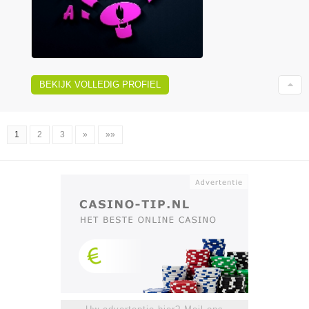
BEKIJK VOLLEDIG PROFIEL
1
2
3
»
»»