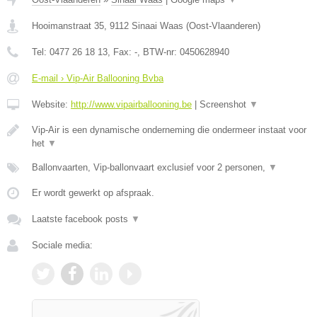
Hooimanstraat 35
,
9112
Sinaai Waas
(
Oost-Vlaanderen
)
Tel:
0477 26 18 13
, Fax:
-
, BTW-nr:
0450628940
E-mail › Vip-Air Ballooning Bvba
Website:
http://www.vipairballooning.be
|
Screenshot
▼
Vip-Air is een dynamische onderneming die ondermeer instaat voor
het
▼
Ballonvaarten, Vip-ballonvaart exclusief voor 2 personen,
▼
Er wordt gewerkt op afspraak.
Laatste facebook posts
▼
Sociale media: