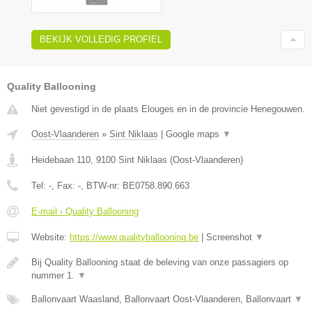
BEKIJK VOLLEDIG PROFIEL
Quality Ballooning
Niet gevestigd in de plaats Elouges en in de provincie Henegouwen.
Oost-Vlaanderen
»
Sint Niklaas
|
Google maps
▼
Heidebaan 110
,
9100
Sint Niklaas
(
Oost-Vlaanderen
)
Tel:
-
, Fax:
-
, BTW-nr:
BE0758.890.663
E-mail › Quality Ballooning
Website:
https://www.qualityballooning.be
|
Screenshot
▼
Bij Quality Ballooning staat de beleving van onze passagiers op
nummer 1.
▼
Ballonvaart Waasland, Ballonvaart Oost-Vlaanderen, Ballonvaart
▼