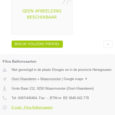
BEKIJK VOLLEDIG PROFIEL
Filva Ballonvaarten
Niet gevestigd in de plaats Elouges en in de provincie Henegouwen.
Oost-Vlaanderen
»
Waasmunster
|
Google maps
▼
Grote Baan 212
,
9250
Waasmunster
(
Oost-Vlaanderen
)
Tel:
0497/445464
, Fax:
-
, BTW-nr:
BE 0646.642.778
E-mail › Filva Ballonvaarten