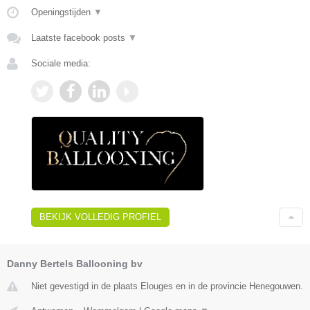
Openingstijden
▼
Laatste facebook posts
▼
Sociale media:
BEKIJK VOLLEDIG PROFIEL
Danny Bertels Ballooning bv
Niet gevestigd in de plaats Elouges en in de provincie Henegouwen.