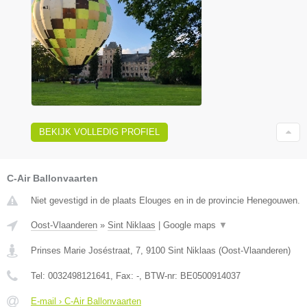
BEKIJK VOLLEDIG PROFIEL
C-Air Ballonvaarten
Niet gevestigd in de plaats Elouges en in de provincie Henegouwen.
Oost-Vlaanderen
»
Sint Niklaas
|
Google maps
▼
Prinses Marie Joséstraat, 7
,
9100
Sint Niklaas
(
Oost-Vlaanderen
)
Tel:
0032498121641
, Fax:
-
, BTW-nr:
BE0500914037
E-mail › C-Air Ballonvaarten