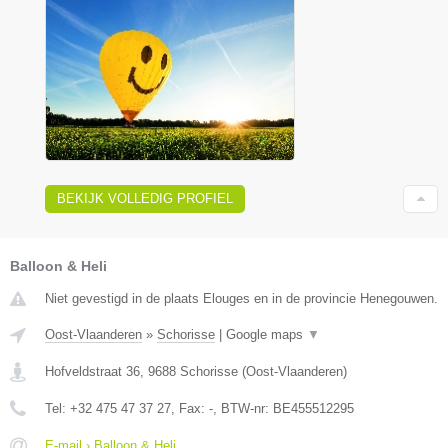
BEKIJK VOLLEDIG PROFIEL
Balloon & Heli
Niet gevestigd in de plaats Elouges en in de provincie Henegouwen.
Oost-Vlaanderen
»
Schorisse
|
Google maps
▼
Hofveldstraat 36
,
9688
Schorisse
(
Oost-Vlaanderen
)
Tel:
+32 475 47 37 27
, Fax:
-
, BTW-nr:
BE455512295
E-mail › Balloon & Heli