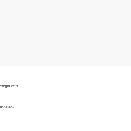
Henegouwen.
anderen
)