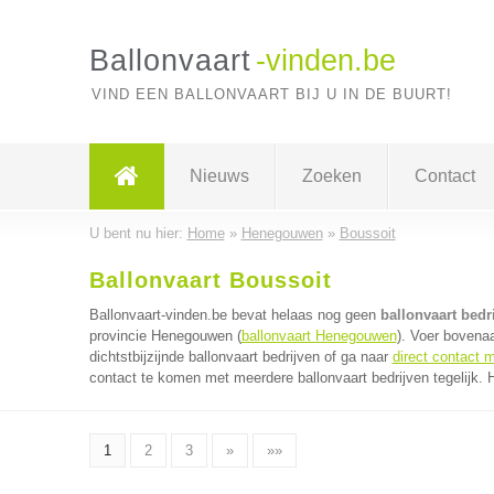
Ballonvaart
-vinden.be
VIND EEN BALLONVAART BIJ U IN DE BUURT!
Nieuws
Zoeken
Contact
U bent nu hier:
Home
»
Henegouwen
»
Boussoit
Ballonvaart Boussoit
Ballonvaart-vinden.be bevat helaas nog geen
ballonvaart bedr
provincie Henegouwen (
ballonvaart Henegouwen
). Voer bovena
dichtstbijzijnde ballonvaart bedrijven of ga naar
direct contact m
contact te komen met meerdere ballonvaart bedrijven tegelijk. 
1
2
3
»
»»