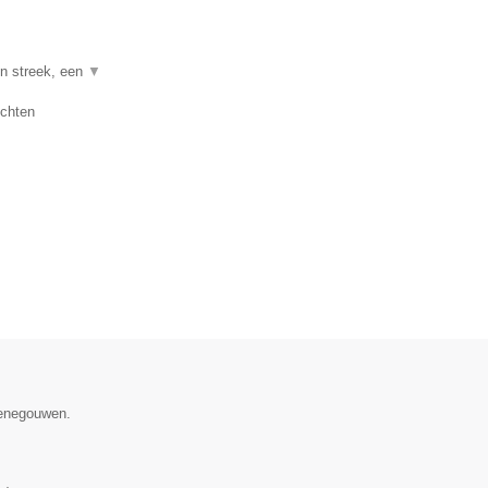
en streek, een
▼
uchten
Henegouwen.