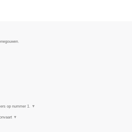
Henegouwen.
▼
giers op nummer 1.
▼
lonvaart
▼