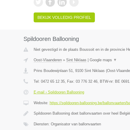
BEKIJK VOLLEDIG PROFIEL
Spildooren Ballooning
Niet gevestigd in de plaats Boussoit en in de provincie 
Oost-Vlaanderen
»
Sint Niklaas
|
Google maps
▼
Prins Boudewijnlaan 51
,
9100
Sint Niklaas
(
Oost-Vlaande
Tel:
0472 65 12 35
, Fax:
03 776 32 46
, BTW-nr:
BE 0691
E-mail › Spildooren Ballooning
Website:
https://spildooren-ballooning.be/ballonvaarten/b
Spildooren Ballooning doet ballonvaarten over heel België
Diensten: Organisator van ballonvaarten