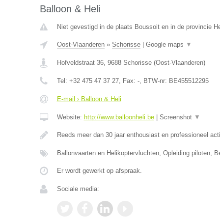
Balloon & Heli
Niet gevestigd in de plaats Boussoit en in de provincie 
Oost-Vlaanderen
»
Schorisse
|
Google maps
▼
Hofveldstraat 36
,
9688
Schorisse
(
Oost-Vlaanderen
)
Tel:
+32 475 47 37 27
, Fax:
-
, BTW-nr:
BE455512295
E-mail › Balloon & Heli
Website:
http://www.balloonheli.be
|
Screenshot
▼
Reeds meer dan 30 jaar enthousiast en professioneel act
Ballonvaarten en Helikoptervluchten, Opleiding piloten, B
Er wordt gewerkt op afspraak.
Sociale media: