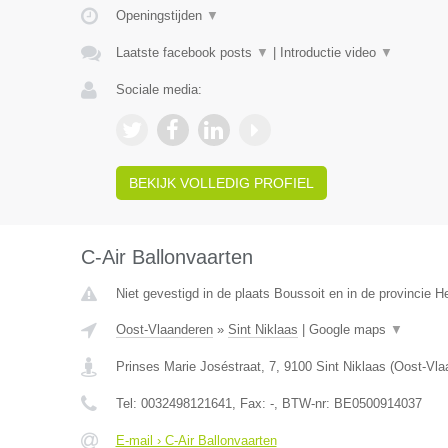
Openingstijden
▼
Laatste facebook posts
▼
|
Introductie video
▼
Sociale media:
BEKIJK VOLLEDIG PROFIEL
C-Air Ballonvaarten
Niet gevestigd in de plaats Boussoit en in de provincie 
Oost-Vlaanderen
»
Sint Niklaas
|
Google maps
▼
Prinses Marie Joséstraat, 7
,
9100
Sint Niklaas
(
Oost-Vla
Tel:
0032498121641
, Fax:
-
, BTW-nr:
BE0500914037
E-mail › C-Air Ballonvaarten