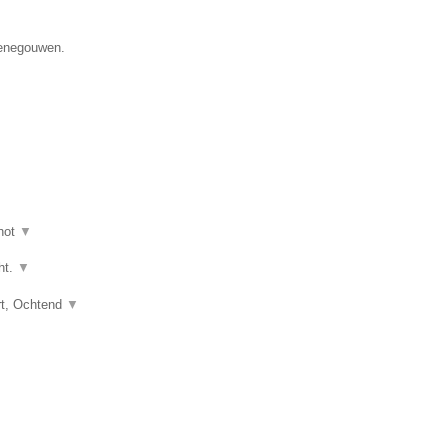
Henegouwen.
hot
▼
ht.
▼
art, Ochtend
▼