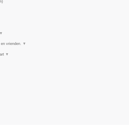
n
)
▼
e en vrienden.
▼
art
▼