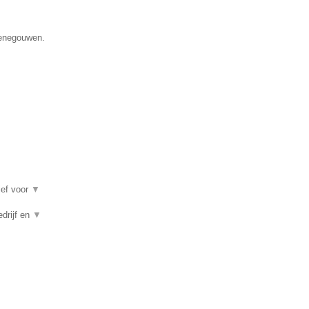
Henegouwen.
ief voor
▼
edrijf en
▼