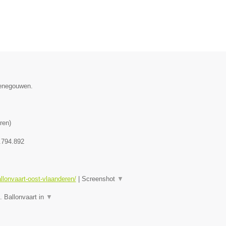
Henegouwen.
ren
)
.794.892
allonvaart-oost-vlaanderen/
|
Screenshot
▼
. Ballonvaart in
▼