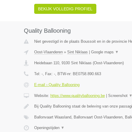
BEKIJK VOLLEDIG PROFIEL
Quality Ballooning
Niet gevestigd in de plaats Boussoit en in de provincie 
Oost-Vlaanderen
»
Sint Niklaas
|
Google maps
▼
Heidebaan 110
,
9100
Sint Niklaas
(
Oost-Vlaanderen
)
Tel:
-
, Fax:
-
, BTW-nr:
BE0758.890.663
E-mail › Quality Ballooning
Website:
https://www.qualityballooning.be
|
Screenshot
Bij Quality Ballooning staat de beleving van onze passa
Ballonvaart Waasland, Ballonvaart Oost-Vlaanderen, Bal
Openingstijden
▼