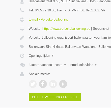
Driegaaienstraat 9 b3
,
9100
Sint Niklaas
(
Oost-Vlaandere
Tel:
0485.72.19.36
, Fax:
-
, BTW-nr:
BE 0761.362.797
E-mail › Verbeke Ballooning
Website:
https://www.verbekeballooning.be
|
Screenshot
Verbeke Ballooning organiseert ballonvaarten voor famili
Ballonvaart Sint-Niklaas, Ballonvaart Waasland, Ballonva
Openingstijden
▼
Laatste facebook posts
▼
|
Introductie video
▼
Sociale media:
BEKIJK VOLLEDIG PROFIEL