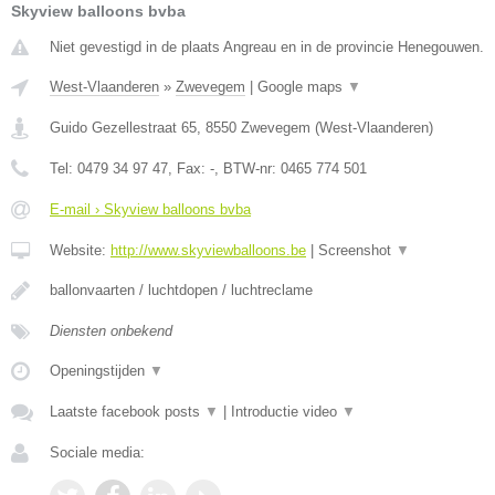
Skyview balloons bvba
Niet gevestigd in de plaats Angreau en in de provincie Henegouwen.
West-Vlaanderen
»
Zwevegem
|
Google maps
▼
Guido Gezellestraat 65
,
8550
Zwevegem
(
West-Vlaanderen
)
Tel:
0479 34 97 47
, Fax:
-
, BTW-nr:
0465 774 501
E-mail › Skyview balloons bvba
Website:
http://www.skyviewballoons.be
|
Screenshot
▼
ballonvaarten / luchtdopen / luchtreclame
Diensten onbekend
Openingstijden
▼
Laatste facebook posts
▼
|
Introductie video
▼
Sociale media: