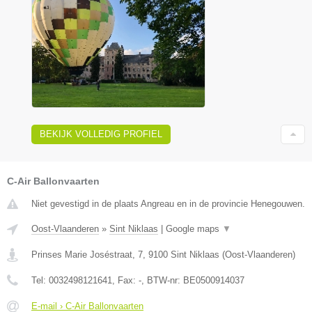
BEKIJK VOLLEDIG PROFIEL
C-Air Ballonvaarten
Niet gevestigd in de plaats Angreau en in de provincie Henegouwen.
Oost-Vlaanderen
»
Sint Niklaas
|
Google maps
▼
Prinses Marie Joséstraat, 7
,
9100
Sint Niklaas
(
Oost-Vlaanderen
)
Tel:
0032498121641
, Fax:
-
, BTW-nr:
BE0500914037
E-mail › C-Air Ballonvaarten