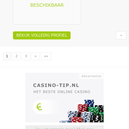
BEKIJK VOLLEDIG PROFIEL
1
2
3
»
»»