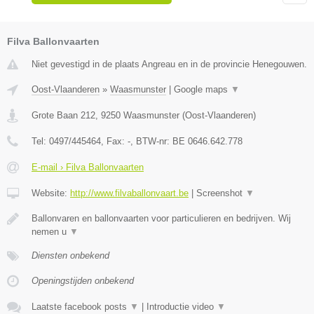
Filva Ballonvaarten
Niet gevestigd in de plaats Angreau en in de provincie Henegouwen.
Oost-Vlaanderen
»
Waasmunster
|
Google maps
▼
Grote Baan 212
,
9250
Waasmunster
(
Oost-Vlaanderen
)
Tel:
0497/445464
, Fax:
-
, BTW-nr:
BE 0646.642.778
E-mail › Filva Ballonvaarten
Website:
http://www.filvaballonvaart.be
|
Screenshot
▼
Ballonvaren en ballonvaarten voor particulieren en bedrijven. Wij
nemen u
▼
Diensten onbekend
Openingstijden onbekend
Laatste facebook posts
▼
|
Introductie video
▼