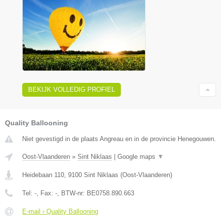
BEKIJK VOLLEDIG PROFIEL
Quality Ballooning
Niet gevestigd in de plaats Angreau en in de provincie Henegouwen.
Oost-Vlaanderen
»
Sint Niklaas
|
Google maps
▼
Heidebaan 110
,
9100
Sint Niklaas
(
Oost-Vlaanderen
)
Tel:
-
, Fax:
-
, BTW-nr:
BE0758.890.663
E-mail › Quality Ballooning