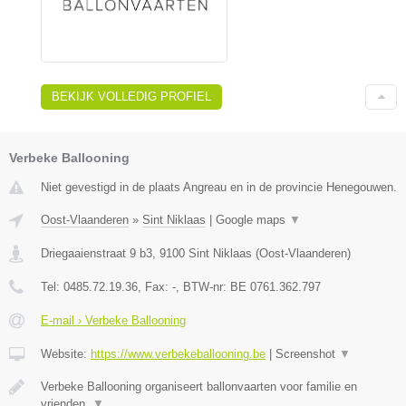
BEKIJK VOLLEDIG PROFIEL
Verbeke Ballooning
Niet gevestigd in de plaats Angreau en in de provincie Henegouwen.
Oost-Vlaanderen
»
Sint Niklaas
|
Google maps
▼
Driegaaienstraat 9 b3
,
9100
Sint Niklaas
(
Oost-Vlaanderen
)
Tel:
0485.72.19.36
, Fax:
-
, BTW-nr:
BE 0761.362.797
E-mail › Verbeke Ballooning
Website:
https://www.verbekeballooning.be
|
Screenshot
▼
Verbeke Ballooning organiseert ballonvaarten voor familie en
vrienden.
▼