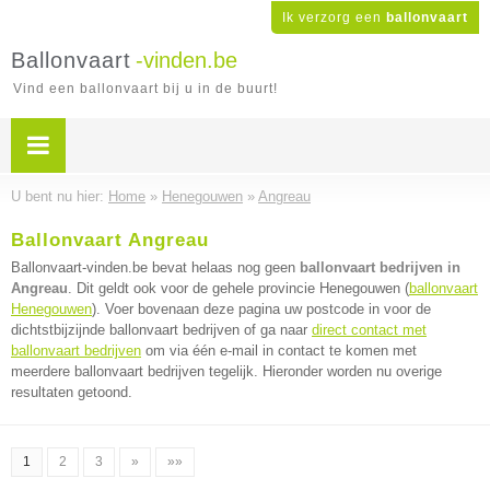
Ik verzorg een
ballonvaart
Ballonvaart
-vinden.be
Vind een ballonvaart bij u in de buurt!
U bent nu hier:
Home
»
Henegouwen
»
Angreau
Ballonvaart Angreau
Ballonvaart-vinden.be bevat helaas nog geen
ballonvaart bedrijven in
Angreau
. Dit geldt ook voor de gehele provincie Henegouwen (
ballonvaart
Henegouwen
). Voer bovenaan deze pagina uw postcode in voor de
dichtstbijzijnde ballonvaart bedrijven of ga naar
direct contact met
ballonvaart bedrijven
om via één e-mail in contact te komen met
meerdere ballonvaart bedrijven tegelijk. Hieronder worden nu overige
resultaten getoond.
1
2
3
»
»»