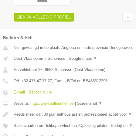
BEKIJK VOLLEDIG PROFIEL
Balloon & Heli
Niet gevestigd in de plaats Angreau en in de provincie Henegouwen.
Oost-Vlaanderen
»
Schorisse
|
Google maps
▼
Hofveldstraat 36
,
9688
Schorisse
(
Oost-Vlaanderen
)
Tel:
+32 475 47 37 27
, Fax:
-
, BTW-nr:
BE455512295
E-mail › Balloon & Heli
Website:
http://www.balloonheli.be
|
Screenshot
▼
Reeds meer dan 30 jaar enthousiast en professioneel actief voor
▼
Ballonvaarten en Helikoptervluchten, Opleiding piloten, Bedrijf en
▼